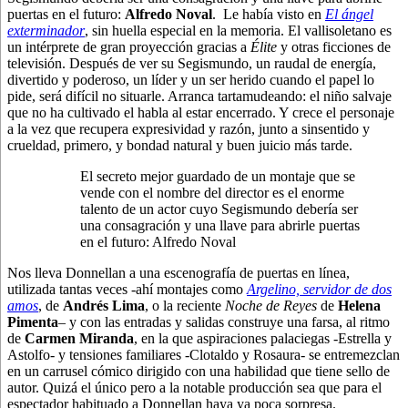
puertas en el futuro:
Alfredo Noval
. Le había visto en
El ángel
exterminador
, sin huella especial en la memoria. El vallisoletano es
un intérprete de gran proyección gracias a
Élite
y otras ficciones de
televisión. Después de ver su Segismundo, un raudal de energía,
divertido y poderoso, un líder y un ser herido cuando el papel lo
pide, será difícil no situarle. Arranca tartamudeando: el niño salvaje
que no ha cultivado el habla al estar encerrado. Y crece el personaje
a la vez que recupera expresividad y razón, junto a sinsentido y
crueldad, primero, y bondad natural y buen juicio más tarde.
El secreto mejor guardado de un montaje que se
vende con el nombre del director es el enorme
talento de un actor cuyo Segismundo debería ser
una consagración y una llave para abrirle puertas
en el futuro: Alfredo Noval
Nos lleva Donnellan a una escenografía de puertas en línea,
utilizada tantas veces -ahí montajes como
Argelino, servidor de dos
amos
, de
Andrés Lima
, o la reciente
Noche de Reyes
de
Helena
Pimenta
– y con las entradas y salidas construye una farsa, al ritmo
de
Carmen Miranda
, en la que aspiraciones palaciegas -Estrella y
Astolfo- y tensiones familiares -Clotaldo y Rosaura- se entremezclan
en un carrusel cómico dirigido con una habilidad que tiene sello de
autor. Quizá el único pero a la notable producción sea que para el
espectador habituado a Donnellan haya ya poca sorpresa.