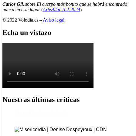
Carlos Gil
, sobre
El cuerpo más bonito que se habrá encontrado
nunca en este lugar
(
Artezblai
, 5
-2-2024
).
© 2022 Volodia.es –
Aviso legal
Echa un vistazo
Nuestras últimas críticas
El castillo de Lindabridis
Misericordia
Madre (Mère)