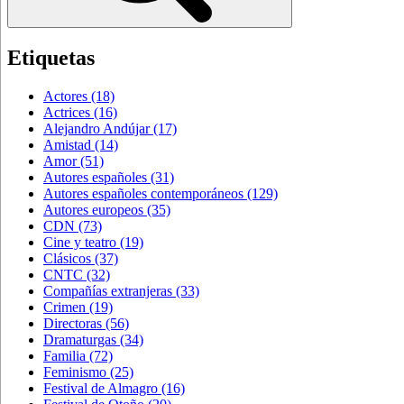
Etiquetas
Actores
(18)
Actrices
(16)
Alejandro Andújar
(17)
Amistad
(14)
Amor
(51)
Autores españoles
(31)
Autores españoles contemporáneos
(129)
Autores europeos
(35)
CDN
(73)
Cine y teatro
(19)
Clásicos
(37)
CNTC
(32)
Compañías extranjeras
(33)
Crimen
(19)
Directoras
(56)
Dramaturgas
(34)
Familia
(72)
Feminismo
(25)
Festival de Almagro
(16)