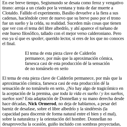
En ese breve tiempo, Segismundo se desata como feroz y vengativo
tirano: arroja a un criado por la ventana y trata de dar muerte a
Clotaldo. Fallido el experimento, Basilio devuelve a la fiera a sus
cadenas, haciéndole creer de nuevo que su breve paso por el trono
fue un sueño y la celda, su realidad. Suceden más cosas que tienen
que ver con el tema del libre albedrío, y ahí aparece el tuétano de
este hueso filosófico, tallado con el mejor verso calderoniano. Pero
eso ya sí que es
spoiler
, querido lector, si eres de los que no conoces
el final.
El tema de esta pieza clave de Calderón
permanece, por más que la aproximación cómica,
farsesca casi de esta producción dé la sensación
de no tomárselo en serio
El tema de esta pieza clave de Calderón permanece, por más que la
aproximación cómica, farsesca casi de esta producción dé la
sensación de no tomárselo en serio. ¿No hay algo de tragicómico en
la aceptación de la premisa,
que toda la vida es sueño
/ y los sueños,
sueños son
? Esta adaptación de Donnellan y su mano derecha desde
hace décadas,
Nick Ormerod
, no deja de hablarnos, a pesar del
barniz de desafase, sobre el libre albedrío y la sindéresis (la
capacidad para discernir de forma natural entre el bien y el mal),
sobre la naturaleza y la orientación del hombre. Donnellan no
desaprovecha la ocasión, guiño incluido con sombras proyectadas,