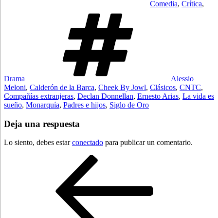
Comedia
,
Crítica
,
Etiquetas
Drama
Alessio
Meloni
,
Calderón de la Barca
,
Cheek By Jowl
,
Clásicos
,
CNTC
,
Compañías extranjeras
,
Declan Donnellan
,
Ernesto Arias
,
La vida es
sueño
,
Monarquía
,
Padres e hijos
,
Siglo de Oro
Deja una respuesta
Lo siento, debes estar
conectado
para publicar un comentario.
Navegación
Entrada
anterior:
de
entradas