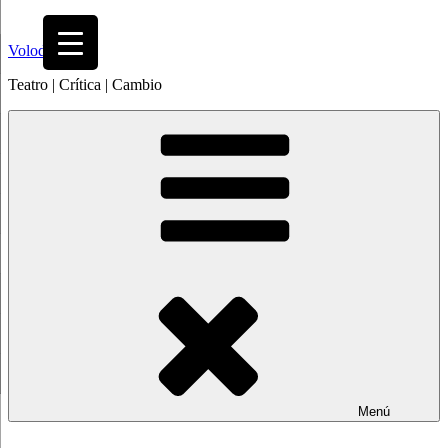
Saltar
al
Volodia
contenido
Teatro | Crítica | Cambio
Menú