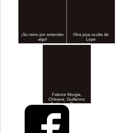
¡Su reino por entender
Otra joya oculta de
algo!
Lope
Fabrice Murgia,
Chévere, Guillermo
Calderón, Denise
Despeyroux y Matarile,
en la temporada 2021-
2022...