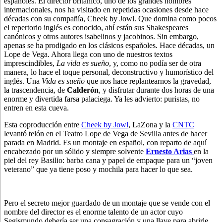
españoles. El director británico, uno de los grandes nombres
internacionales, nos ha visitado en repetidas ocasiones desde hace
décadas con su compañía, Cheek by Jowl. Que domina como pocos
el repertorio inglés es conocido, ahí están sus Shakespeares
canónicos y otros autores isabelinos y jacobinos. Sin embargo,
apenas se ha prodigado en los clásicos españoles. Hace décadas, un
Lope de Vega. Ahora llega con uno de nuestros textos
imprescindibles,
La vida es sueño
, y, como no podía ser de otra
manera, lo hace el toque personal, deconstructivo y humorístico del
inglés. Una
Vida es sueño
que nos hace replantearnos la gravedad,
la trascendencia, de
Calderón
, y disfrutar durante dos horas de una
enorme y divertida farsa palaciega. Ya les advierto: puristas, no
entren en esta cueva.
Esta coproducción entre
Cheek by Jowl
, LaZona y la
CNTC
levantó telón en el Teatro Lope de Vega de Sevilla antes de hacer
parada en Madrid. Es un montaje en español, con reparto de aquí
encabezado por un sólido y siempre solvente
Ernesto Arias
en la
piel del rey Basilio: barba cana y papel de empaque para un “joven
veterano” que ya tiene poso y mochila para hacer lo que sea.
Pero el secreto mejor guardado de un montaje que se vende con el
nombre del director es el enorme talento de un actor cuyo
Segismundo debería ser una consagración y una llave para abrirle