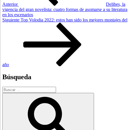
Anterior
Delibes, la
vigencia del gran novelista: cuatro formas de asomarse a su literatura
en los escenarios
Siguiente
Siguiente
Top Volodia 2022: estos han sido los mejores montajes del
entrada
año
Búsqueda
Buscar
por:
Buscar