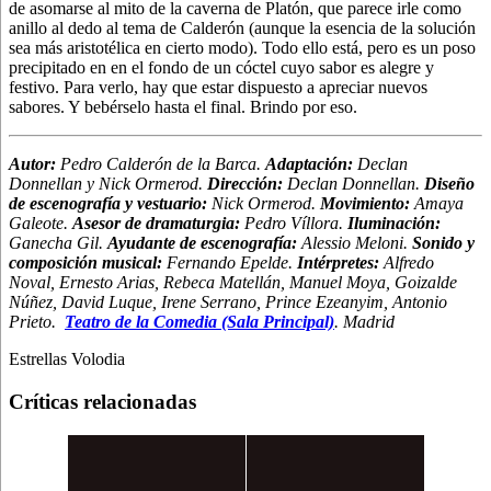
de asomarse al mito de la caverna de Platón, que parece irle como
anillo al dedo al tema de Calderón (aunque la esencia de la solución
sea más aristotélica en cierto modo). Todo ello está, pero es un poso
precipitado en en el fondo de un cóctel cuyo sabor es alegre y
festivo. Para verlo, hay que estar dispuesto a apreciar nuevos
sabores. Y bebérselo hasta el final. Brindo por eso.
Autor:
Pedro Calderón de la Barca.
Adaptación:
Declan
Donnellan y Nick Ormerod.
Dirección:
Declan Donnellan.
Diseño
de escenografía y vestuario:
Nick Ormerod.
Movimiento:
Amaya
Galeote.
Asesor de dramaturgia:
Pedro Víllora.
Iluminación:
Ganecha Gil.
Ayudante de escenografía:
Alessio Meloni.
Sonido y
composición musical:
Fernando Epelde.
Intérpretes:
Alfredo
Noval, Ernesto Arias, Rebeca Matellán, Manuel Moya, Goizalde
Núñez, David Luque, Irene Serrano, Prince Ezeanyim, Antonio
Prieto.
Teatro de la Comedia (Sala Principal)
. Madrid
Estrellas Volodia
Críticas relacionadas