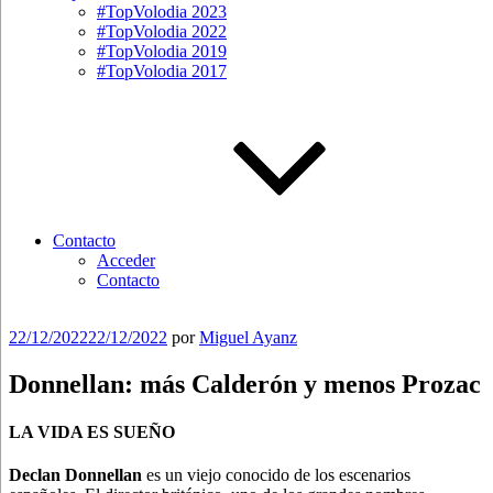
#TopVolodia 2023
#TopVolodia 2022
#TopVolodia 2019
#TopVolodia 2017
Contacto
Acceder
Contacto
Publicado
22/12/2022
22/12/2022
por
Miguel Ayanz
el
Donnellan: más Calderón y menos Prozac
LA VIDA ES SUEÑO
Declan Donnellan
es un viejo conocido de los escenarios