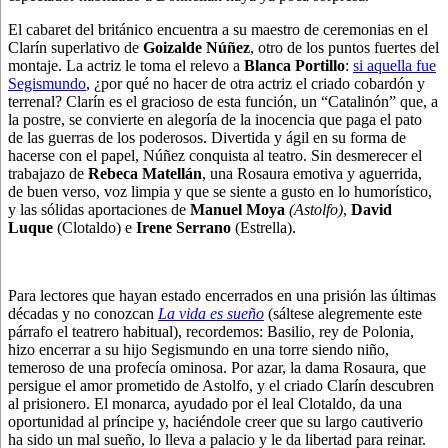
El cabaret del británico encuentra a su maestro de ceremonias en el
Clarín superlativo de
Goizalde Núñez
, otro de los puntos fuertes del
montaje. La actriz le toma el relevo a
Blanca Portillo
:
si aquella fue
Segismundo
, ¿por qué no hacer de otra actriz el criado cobardón y
terrenal? Clarín es el gracioso de esta función, un “Catalinón” que, a
la postre, se convierte en alegoría de la inocencia que paga el pato
de las guerras de los poderosos. Divertida y ágil en su forma de
hacerse con el papel, Núñez conquista al teatro. Sin desmerecer el
trabajazo de
Rebeca Matellán
, una Rosaura emotiva y aguerrida,
de buen verso, voz limpia y que se siente a gusto en lo humorístico,
y las sólidas aportaciones de
Manuel Moya
(Astolfo)
,
David
Luque
(Clotaldo) e
Irene Serrano
(Estrella).
Para lectores que hayan estado encerrados en una prisión las últimas
décadas y no conozcan
La vida es sueño
(sáltese alegremente este
párrafo el teatrero habitual), recordemos: Basilio, rey de Polonia,
hizo encerrar a su hijo Segismundo en una torre siendo niño,
temeroso de una profecía ominosa. Por azar, la dama Rosaura, que
persigue el amor prometido de Astolfo, y el criado Clarín descubren
al prisionero. El monarca, ayudado por el leal Clotaldo, da una
oportunidad al príncipe y, haciéndole creer que su largo cautiverio
ha sido un mal sueño, lo lleva a palacio y le da libertad para reinar.