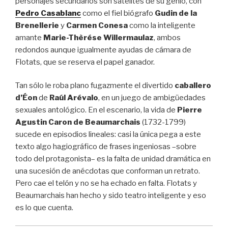
personajes secundarios son satélites de su genio, con
Pedro Casablanc
como el fiel biógrafo
Gudin de la
Brenellerie
y
Carmen Conesa
como la inteligente
amante
Marie-Thèrése Willermaulaz
, ambos
redondos aunque igualmente ayudas de cámara de
Flotats, que se reserva el papel ganador.
Tan sólo le roba plano fugazmente el divertido
caballero
d’Éon
de
Raúl Arévalo
, en un juego de ambigüedades
sexuales antológico. En el escenario, la vida de
Pierre
Agustin Caron de Beaumarchais
(1732-1799)
sucede en episodios lineales: casi la única pega a este
texto algo hagiográfico de frases ingeniosas –sobre
todo del protagonista– es la falta de unidad dramática en
una sucesión de anécdotas que conforman un retrato.
Pero cae el telón y no se ha echado en falta. Flotats y
Beaumarchais han hecho y sido teatro inteligente y eso
es lo que cuenta.