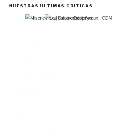
NUESTRAS ÚLTIMAS CRÍTICAS
El castillo de Lindabridis
Misericordia
Madre (Mère)
Tío Vania
Los bufos madrileños
Los gestos
Pequeño cúmulo de abismos
Abre el ojo
La madre de Frankenstein