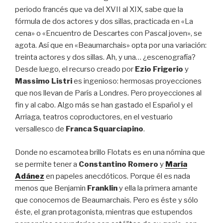
periodo francés que va del XVII al XIX, sabe que la
fórmula de dos actores y dos sillas, practicada en «La
cena» o «Encuentro de Descartes con Pascal joven», se
agota. Así que en «Beaumarchais» opta por una variación:
treinta actores y dos sillas. Ah, y una… ¿escenografía?
Desde luego, el recurso creado por
Ezio Frigerio
y
Massimo Listri
es ingenioso: hermosas proyecciones
que nos llevan de París a Londres. Pero proyecciones al
fin y al cabo. Algo más se han gastado el Español y el
Arriaga, teatros coproductores, en el vestuario
versallesco de
Franca Squarciapino
.
Donde no escamotea brillo Flotats es en una nómina que
se permite tener a
Constantino Romero
y
María
Adánez
en papeles anecdóticos. Porque él es nada
menos que Benjamin
Franklin
y ella la primera amante
que conocemos de Beaumarchais. Pero es éste y sólo
éste, el gran protagonista, mientras que estupendos