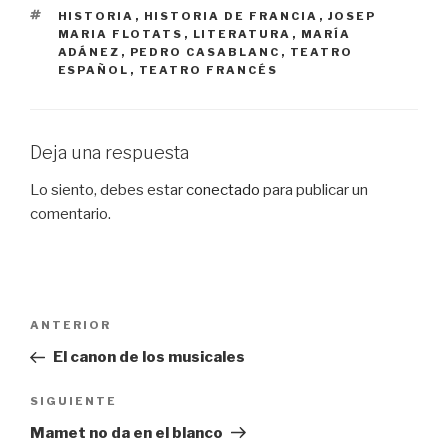
ETIQUETAS
HISTORIA
,
HISTORIA DE FRANCIA
,
JOSEP
MARIA FLOTATS
,
LITERATURA
,
MARÍA
ADÁNEZ
,
PEDRO CASABLANC
,
TEATRO
ESPAÑOL
,
TEATRO FRANCÉS
Deja una respuesta
Lo siento, debes estar
conectado
para publicar un
comentario.
Navegación
Entrada
ANTERIOR
de
anterior:
El canon de los musicales
entradas
Siguiente
SIGUIENTE
entrada
Mamet no da en el blanco