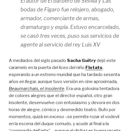
El autor de
El barbero de Sevilla
y
Las
bodas de Fígaro
fue relojero, abogado,
armador, comerciante de armas,
dramaturgo y espía. Estuvo encarcelado,
se casó tres veces, puso sus servicios de
agente al servicio del rey Luis XV
A mediados del siglo pasado
Sacha Guitry
dejó este
caramelo en la puerta del liceo del niño
Flotats
,
esperando a un estreno mundial que ha tardado sesenta
años en llegar, aunque tuvo versión en cine aproximada,
Beaumarchais, el insolente
. Era una golosina tentadora
de colores alegres que el director español, otro gran
insolente, desenvuelve con entusiasmo y devora en dos
horas de alegre, cómico y desmedido teatro. Bufo por
momentos, quizá en exceso –se permite rozar el vodevil
en la escena del duque cornudo, y acude al final a la
“commedia dell’arte”–, aunque el disfraz es buena receta