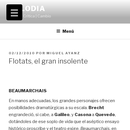
Saltar
VOLODIA
al
Teatro | Crítica | Cambio
contenido
Menú
PUBLICADO
02/12/2010
POR
MIGUEL AYANZ
EL
Flotats, el gran insolente
BEAUMARCHAIS
En manos adecuadas, los grandes personajes ofrecen
posibilidades dramatúrgicas a su escala.
Brecht
engrandeció, si cabe, a
Galileo
, y
Casona
a
Quevedo
,
dotándoles de ese soplo de vida que el aséptico ensayo
histórico proscribe y el teatro exige.
Beaumarchais
, en