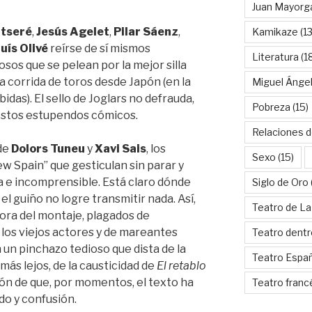
Juan Mayorg
tseré
,
Jesús Agelet
,
Pilar Sáenz
,
Kamikaze
(13
luís Olivé
reírse de sí mismos
Literatura
(1
sos que se pelean por la mejor silla
na corrida de toros desde Japón (en la
Miguel Ánge
das). El sello de Joglars no defrauda,
Pobreza
(15)
 estos estupendos cómicos.
Relaciones d
 de
Dolors Tuneu
y
Xavi Sais
, los
Sexo
(15)
 Spain” que gesticulan sin parar y
 e incomprensible. Está claro dónde
Siglo de Oro
el guiño no logre transmitir nada. Así,
Teatro de La
hora del montaje, plagados de
 los viejos actores y de mareantes
Teatro dentr
 un pinchazo tedioso que dista de la
Teatro Espa
r más lejos, de la causticidad de
El retablo
ción de que, por momentos, el texto ha
Teatro franc
ido y confusión.