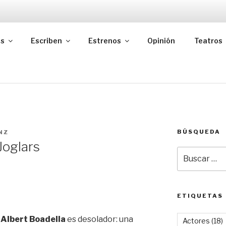
as
Escriben
Estrenos
Opinión
Teatros
BÚSQUEDA
NZ
Joglars
Buscar
por:
ETIQUETAS
a
Albert Boadella
es desolador: una
Actores
(18)