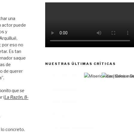
char una
n actor puede
os y
rquillué,
; por eso no
tar. Es tan
enador saque
NUESTRAS ÚLTIMAS CRÍTICAS
tas de
to de querer
El castillo de Lindabridis
a”.
Misericordia
bonito que se
ar
(
La Razón
, 8
-
Madre (Mère)
Tío Vania
–
Los bufos madrileños
 lo concreto.