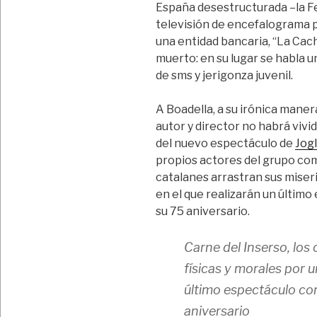
España desestructurada –la Fe
televisión de encefalograma p
una entidad bancaria, “La Cach
muerto: en su lugar se habla 
de sms y jerigonza juvenil.
A Boadella, a su irónica manera
autor y director no habrá vivid
del nuevo espectáculo de
Jog
propios actores del grupo com
catalanes arrastran sus miseri
en el que realizarán un últi
su 75 aniversario.
Carne del Inserso, los
físicas y morales por u
último espectáculo c
aniversario