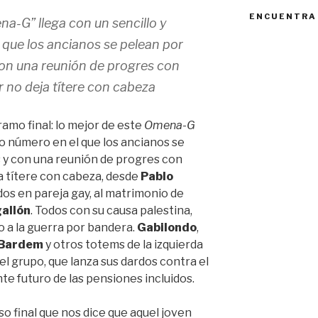
ENCUENTRA
na-G”
llega con un sencillo y
 que los ancianos se pelean por
con una reunión de progres con
r no deja títere con cabeza
ramo final: lo mejor de este
Omena-G
ido número en el que los ancianos se
s y con una reunión de progres con
ja títere con cabeza, desde
Pablo
dos en pareja gay, al matrimonio de
allón
. Todos con su causa palestina,
o a la guerra por bandera.
Gabilondo
,
 Bardem
y otros totems de la izquierda
el grupo, que lanza sus dardos contra el
nte futuro de las pensiones incluidos.
o final que nos dice que aquel joven