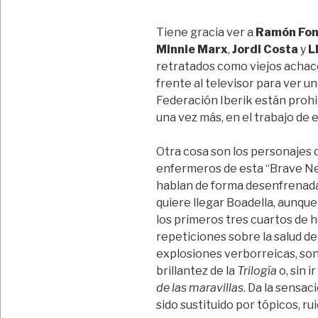
Tiene gracia ver a
Ramón Fon
Minnie Marx
,
Jordi Costa
y
L
retratados como viejos achaco
frente al televisor para ver u
Federación Iberik están prohibi
una vez más, en el trabajo de
Otra cosa son los personajes
enfermeros de esta “Brave New
hablan de forma desenfrenada
quiere llegar Boadella, aunque 
los primeros tres cuartos de 
repeticiones sobre la salud de
explosiones verborreicas, son
brillantez de la
Trilogía
o, sin i
de las maravillas
. Da la sensa
sido sustituido por tópicos, ru