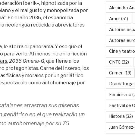
deración Iberik–, hipnotizada por la
Alejandro An
lano y el mal gusto y monopolizada por
a”. En el año 2036, el español ha
Amor
(51)
una neolengua reducida a abreviaturas
Autores esp
Autores eur
, le aterra el panorama. Y eso que el
Cine y teatro
o para verlo. Al menos, no en la ficción
lars
,
2036 Omena-G
, que tiene a los
CNTC
(32)
o protagonistas. Carne del Inserso, los
Crimen
(19)
as físicas y morales por un geriátrico
mo espectáculo como autohomenaje por
Dramaturga
Feminismo
(
 catalanes arrastran sus miserias
Festival de 
n geriátrico en el que realizarán un
Historia
(32)
omo autohomenaje por su 75
Juan Gómez-