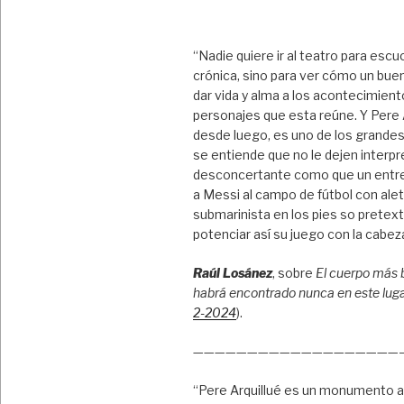
“Nadie quiere ir al teatro para escu
crónica, sino para ver cómo un bue
dar vida y alma a los acontecimient
personajes que esta reúne. Y Pere A
desde luego, es uno de los grandes
se entiende que no le dejen interpre
desconcertante como que un entr
a Messi al campo de fútbol con ale
submarinista en los pies so pretex
potenciar así su juego con la cabez
Raúl Losánez
, sobre
El cuerpo más 
habrá encontrado nunca en este lug
2-2024
).
———————————————————
“Pere Arquillué es un monumento a