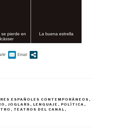
i se pierde en
La buena estrella
lcàsser
RES ESPAÑOLES CONTEMPORÁNEOS
,
RO
,
JOGLARS
,
LENGUAJE
,
POLÍTICA
,
ATRO
,
TEATROS DEL CANAL
,