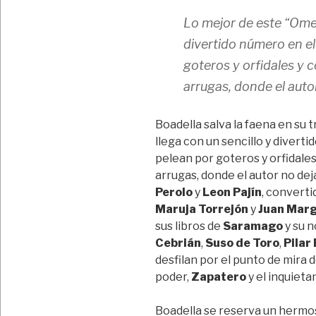
Lo mejor de este “
Ome
divertido número en el
goteros y orfidales y 
arrugas, donde el auto
Boadella salva la faena en su t
llega con un sencillo y divert
pelean por goteros y orfidale
arrugas, donde el autor no de
Perolo
y
Leon Pajín
, converti
Maruja Torrejón
y
Juan Marg
sus libros de
Saramago
y su n
Cebrián
,
Suso de Toro
,
Pilar
desfilan por el punto de mira d
poder,
Zapatero
y el inquieta
Boadella se reserva un hermos