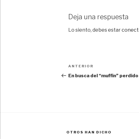
Deja una respuesta
Lo siento, debes estar
conect
Navegación
Entrada
ANTERIOR
de
anterior:
En busca del “muffin” perdido
entradas
OTROS HAN DICHO