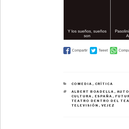
Y los sueños, sueños
Pasolin
son
A
CATEGORÍAS
COMEDIA
,
CRÍTICA
ETIQUETAS
ALBERT BOADELLA
,
AUTO
CULTURA
,
ESPAÑA
,
FUTU
TEATRO DENTRO DEL TE
TELEVISIÓN
,
VEJEZ