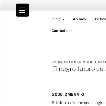
Saltar
al
VOLODIA
contenido
Inicio
Archivo
Crític
Teatro | Crítica | Cambio
Contacto
PUBLICADO
12/03/2010
POR
MIGUEL AYA
EL
El negro futuro de 
2036. OMENA-G
El futuro cercano que imagin