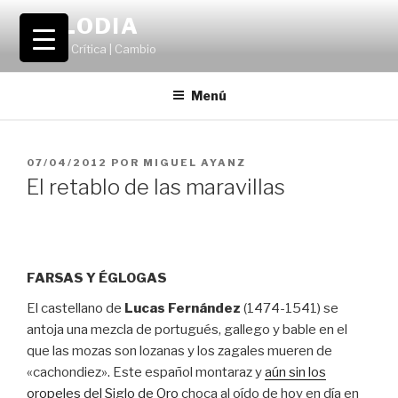
Saltar
VOLODIA
al
Teatro | Crítica | Cambio
contenido
Menú
PUBLICADO
07/04/2012
POR
MIGUEL AYANZ
EL
El retablo de las maravillas
FARSAS Y ÉGLOGAS
El castellano de
Lucas Fernández
(1474-1541) se
antoja una mezcla de portugués, gallego y bable en el
que las mozas son lozanas y los zagales mueren de
«cachondiez». Este español montaraz y
aún sin los
oropeles del Siglo de Oro
choca al oído de hoy en día en