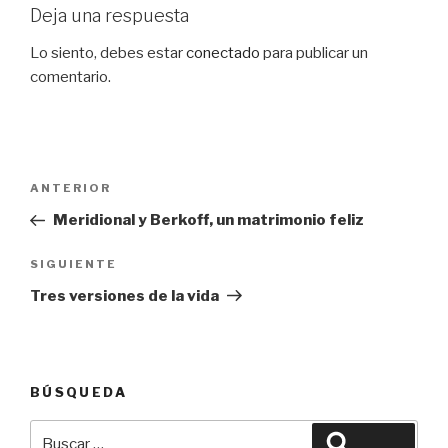
Deja una respuesta
Lo siento, debes estar
conectado
para publicar un
comentario.
Navegación
Entrada
ANTERIOR
de
anterior:
Meridional y Berkoff, un matrimonio feliz
entradas
Siguiente
SIGUIENTE
entrada
Tres versiones de la vida
BÚSQUEDA
Buscar
Buscar