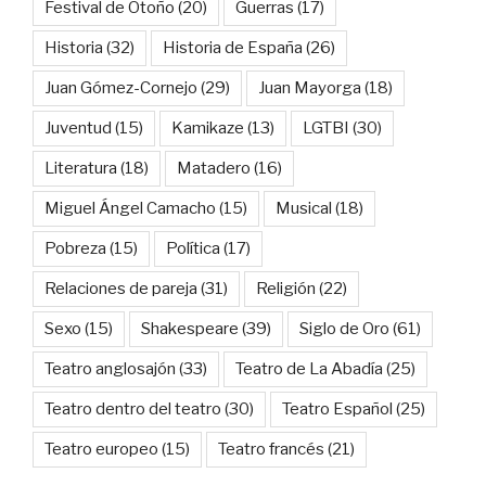
Festival de Otoño
(20)
Guerras
(17)
Historia
(32)
Historia de España
(26)
Juan Gómez-Cornejo
(29)
Juan Mayorga
(18)
Juventud
(15)
Kamikaze
(13)
LGTBI
(30)
Literatura
(18)
Matadero
(16)
Miguel Ángel Camacho
(15)
Musical
(18)
Pobreza
(15)
Política
(17)
Relaciones de pareja
(31)
Religión
(22)
Sexo
(15)
Shakespeare
(39)
Siglo de Oro
(61)
Teatro anglosajón
(33)
Teatro de La Abadía
(25)
Teatro dentro del teatro
(30)
Teatro Español
(25)
Teatro europeo
(15)
Teatro francés
(21)