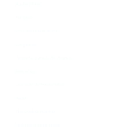
Madre (Mère)
Tío Vania
Los bufos madrileños
Los gestos
Pequeño cúmulo de abismos
Abre el ojo
La madre de Frankenstein
Rabia
The Book of Mormon
La discreta enamorada