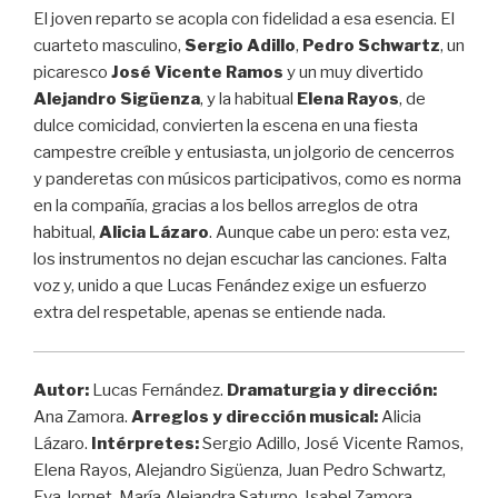
El joven reparto se acopla con fidelidad a esa esencia. El
cuarteto masculino,
Sergio Adillo
,
Pedro Schwartz
, un
picaresco
José Vicente Ramos
y un muy divertido
Alejandro Sigüenza
, y la habitual
Elena Rayos
, de
dulce comicidad, convierten la escena en una fiesta
campestre creíble y entusiasta, un jolgorio de cencerros
y panderetas con músicos participativos, como es norma
en la compañía, gracias a los bellos arreglos de otra
habitual,
Alicia Lázaro
. Aunque cabe un pero: esta vez,
los instrumentos no dejan escuchar las canciones. Falta
voz y, unido a que Lucas Fenández exige un esfuerzo
extra del respetable, apenas se entiende nada.
Autor
:
Lucas Fernández.
Dramaturgia y dirección:
Ana Zamora.
Arreglos y dirección musical:
Alicia
Lázaro.
Intérpretes:
Sergio Adillo, José Vicente Ramos,
Elena Rayos, Alejandro Sigüenza, Juan Pedro Schwartz,
Eva Jornet, María Alejandra Saturno, Isabel Zamora….