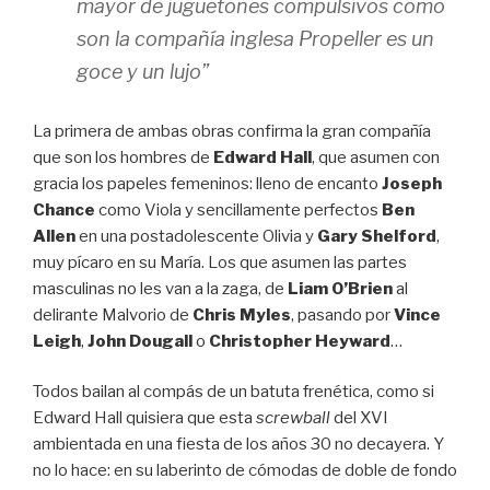
mayor de juguetones compulsivos como
son la compañía inglesa Propeller es un
goce y un lujo”
La primera de ambas obras confirma la gran compañía
que son los hombres de
Edward Hall
, que asumen con
gracia los papeles femeninos: lleno de encanto
Joseph
Chance
como Viola y sencillamente perfectos
Ben
Allen
en una postadolescente Olivia y
Gary Shelford
,
muy pícaro en su María. Los que asumen las partes
masculinas no les van a la zaga, de
Liam O’Brien
al
delirante Malvorio de
Chris Myles
, pasando por
Vince
Leigh
,
John Dougall
o
Christopher Heyward
…
Todos bailan al compás de un batuta frenética, como si
Edward Hall quisiera que esta
screwball
del XVI
ambientada en una fiesta de los años 30 no decayera. Y
no lo hace: en su laberinto de cómodas de doble de fondo