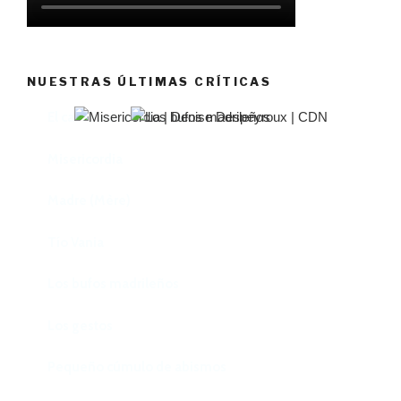
NUESTRAS ÚLTIMAS CRÍTICAS
El castillo de Lindabridis
Misericordia
Madre (Mère)
Tío Vania
Los bufos madrileños
Los gestos
Pequeño cúmulo de abismos