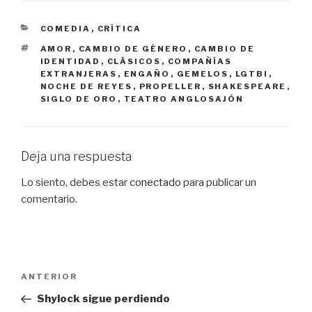
CATEGORÍAS
COMEDIA
,
CRÍTICA
ETIQUETAS
AMOR
,
CAMBIO DE GÉNERO
,
CAMBIO DE
IDENTIDAD
,
CLÁSICOS
,
COMPAÑÍAS
EXTRANJERAS
,
ENGAÑO
,
GEMELOS
,
LGTBI
,
NOCHE DE REYES
,
PROPELLER
,
SHAKESPEARE
,
SIGLO DE ORO
,
TEATRO ANGLOSAJÓN
Deja una respuesta
Lo siento, debes estar
conectado
para publicar un
comentario.
Navegación
Entrada
ANTERIOR
de
anterior:
Shylock sigue perdiendo
entradas