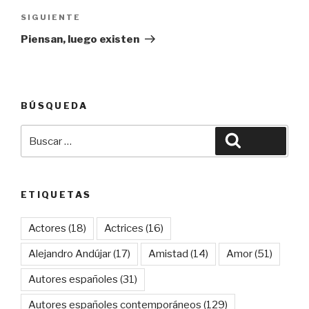
Siguiente
SIGUIENTE
entrada
Piensan, luego existen
BÚSQUEDA
Buscar
Buscar
por:
ETIQUETAS
Actores
(18)
Actrices
(16)
Alejandro Andújar
(17)
Amistad
(14)
Amor
(51)
Autores españoles
(31)
Autores españoles contemporáneos
(129)