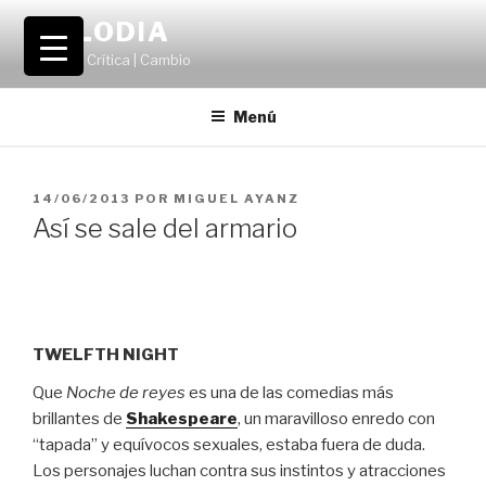
Saltar
VOLODIA
al
Teatro | Crítica | Cambio
contenido
Menú
PUBLICADO
14/06/2013
POR
MIGUEL AYANZ
EL
Así se sale del armario
TWELFTH NIGHT
Que
Noche de reyes
es una de las comedias más
brillantes de
Shakespeare
, un maravilloso enredo con
“tapada” y equívocos sexuales, estaba fuera de duda.
Los personajes luchan contra sus instintos y atracciones