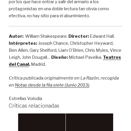
por los que hace entrar y salir del armario a los
protagonistas en una doble lectura tan obvia como
efectiva, no hay sitio para el aburrimiento.
Autor
:
William Shakespeare.
Director:
Edward Hall.
Intérpretes:
Joseph Chance, Christopher Heyward,
Ben Allen, Gary Shelford, Liam O’Brien, Chris Myles, Vince
Leigh, John Dougall…
Diseño:
Michael Pavelka
.
Teatros
del Canal
.
Madrid.
Crítica publicada originalmente en La Razón, recogida
en
Notas desde la fila siete (Junio 2013)
.
Estrellas Volodia
Críticas relacionadas