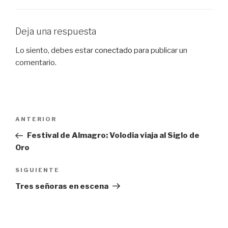
Deja una respuesta
Lo siento, debes estar
conectado
para publicar un
comentario.
Navegación
Entrada
ANTERIOR
de
anterior:
Festival de Almagro: Volodia viaja al Siglo de
entradas
Oro
Siguiente
SIGUIENTE
entrada
Tres señoras en escena