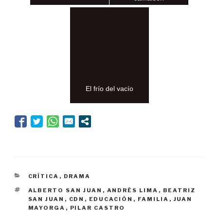
El frío del vacío
CATEGORÍAS
CRÍTICA
,
DRAMA
ETIQUETAS
ALBERTO SAN JUAN
,
ANDRÉS LIMA
,
BEATRIZ
SAN JUAN
,
CDN
,
EDUCACIÓN
,
FAMILIA
,
JUAN
MAYORGA
,
PILAR CASTRO