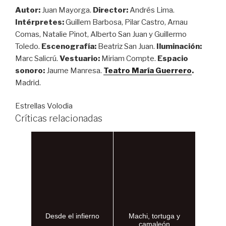
Autor:
Juan Mayorga.
Director:
Andrés Lima.
Intérpretes:
Guillem Barbosa, Pilar Castro, Arnau
Comas, Natalie Pinot, Alberto San Juan y Guillermo
Toledo.
Escenografía:
Beatriz San Juan.
Iluminación:
Marc Salicrú.
Vestuario:
Miriam Compte.
Espacio
sonoro:
Jaume Manresa.
Teatro María Guerrero
.
Madrid.
Estrellas Volodia
Críticas relacionadas
Desde el infierno
Machi, tortuga y
camaleón