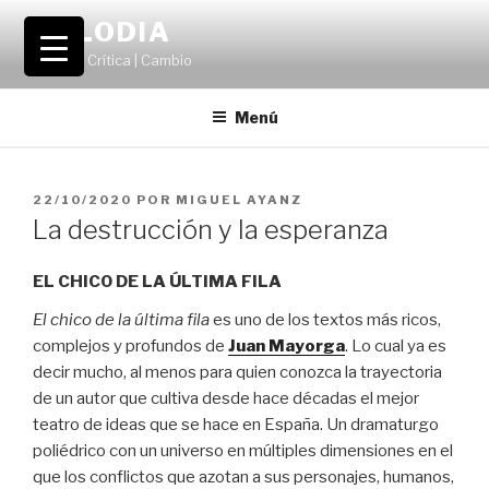
Saltar
VOLODIA
al
Teatro | Crítica | Cambio
contenido
Menú
PUBLICADO
22/10/2020
POR
MIGUEL AYANZ
EL
La destrucción y la esperanza
EL CHICO DE LA ÚLTIMA FILA
El chico de la última fila
es uno de los textos más ricos,
complejos y profundos de
Juan Mayorga
. Lo cual ya es
decir mucho, al menos para quien conozca la trayectoria
de un autor que cultiva desde hace décadas el mejor
teatro de ideas que se hace en España. Un dramaturgo
poliédrico con un universo en múltiples dimensiones en el
que los conflictos que azotan a sus personajes, humanos,