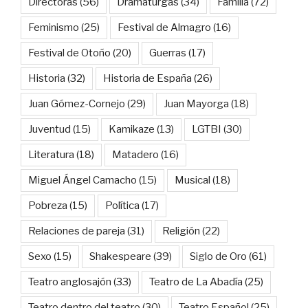
Directoras
(56)
Dramaturgas
(34)
Familia
(72)
Feminismo
(25)
Festival de Almagro
(16)
Festival de Otoño
(20)
Guerras
(17)
Historia
(32)
Historia de España
(26)
Juan Gómez-Cornejo
(29)
Juan Mayorga
(18)
Juventud
(15)
Kamikaze
(13)
LGTBI
(30)
Literatura
(18)
Matadero
(16)
Miguel Ángel Camacho
(15)
Musical
(18)
Pobreza
(15)
Política
(17)
Relaciones de pareja
(31)
Religión
(22)
Sexo
(15)
Shakespeare
(39)
Siglo de Oro
(61)
Teatro anglosajón
(33)
Teatro de La Abadía
(25)
Teatro dentro del teatro
(30)
Teatro Español
(25)