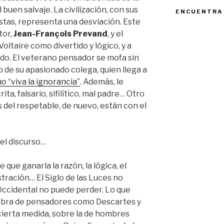
 buen salvaje. La civilización, con sus
ENCUENTRA
stas, representa una desviación. Este
tor,
Jean-François Prevand
, y el
Voltaire como divertido y lógico, y a
do. El veterano pensador se mofa sin
 de su apasionado colega, quien llega a
no
“viva la ignorancia”
. Además, le
a, falsario, sifilítico, mal padre… Otro
 del respetable, de nuevo, están con el
el discurso…
 que ganarla la razón, la lógica, el
tración… El Siglo de las Luces no
 Occidental no puede perder. Lo que
obra de pensadores como Descartes y
cierta medida, sobre la de hombres