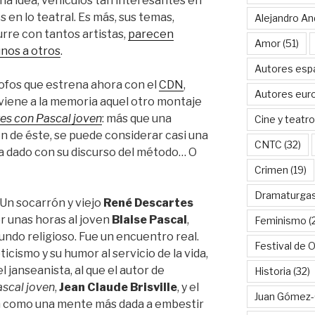
a idea, vehículos tan interesantes en
 en lo teatral. Es más, sus temas,
Alejandro An
rre con tantos artistas,
parecen
Amor
(51)
unos a otros
.
Autores esp
sofos que estrena ahora con el
CDN
,
Autores eur
 viene a la memoria aquel otro montaje
es con Pascal joven
: más que una
Cine y teatro
n de éste, se puede considerar casi una
CNTC
(32)
ha dado con su discurso del método… O
Crimen
(19)
Dramaturga
 Un socarrón y viejo
René Descartes
r unas horas al joven
Blaise Pascal
,
Feminismo
(
undo religioso. Fue un encuentro real.
Festival de 
icismo y su humor al servicio de la vida,
janseanista, al que el autor de
Historia
(32)
scal joven
,
Jean Claude Brisville
, y el
Juan Gómez-
an como una mente más dada a embestir