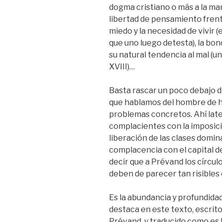
dogma cristiano o más a la man
libertad de pensamiento frente
miedo y la necesidad de vivir 
que uno luego detesta), la bon
su natural tendencia al mal (u
XVIII)…
Basta rascar un poco debajo 
que hablamos del hombre de ho
problemas concretos. Ahí late
complacientes con la imposici
liberación de las clases domin
complacencia con el capital d
decir que a Prévand los círcul
deben de parecer tan risibles 
Es la abundancia y profundida
destaca en este texto, escrito
Prévand, y traducido como es 