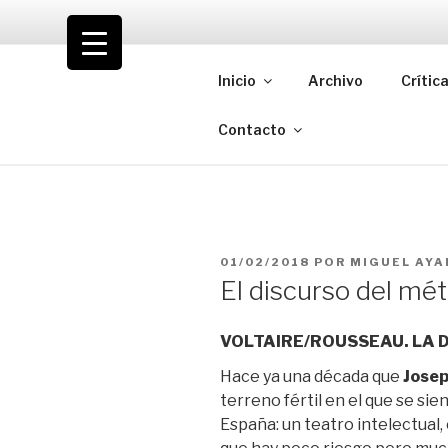
Saltar
al
VOLODIA
contenido
Inicio
Archivo
Crític
Teatro | Crítica | Cambio
Contacto
PUBLICADO
01/02/2018
POR
MIGUEL AYA
EL
El discurso del mé
VOLTAIRE/ROUSSEAU. LA 
Hace ya una década que
Josep
terreno fértil en el que se sie
España: un teatro intelectual,