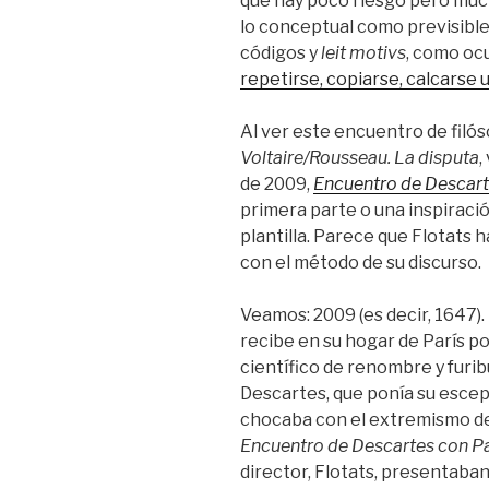
que hay poco riesgo pero much
lo conceptual como previsibles
códigos y
leit motivs
, como ocu
repetirse, copiarse, calcarse 
Al ver este encuentro de filó
Voltaire/Rousseau. La disputa
,
de 2009,
Encuentro de Descart
primera parte o una inspiració
plantilla. Parece que Flotats 
con el método de su discurso.
Veamos: 2009 (es decir, 1647).
recibe en su hogar de París po
científico de renombre y furib
Descartes, que ponía su escept
chocaba con el extremismo del 
Encuentro de Descartes con Pa
director, Flotats, presentab