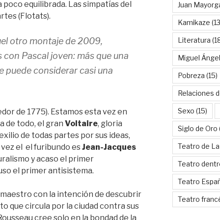
a poco equilibrada. Las simpatías del
Juan Mayorg
tes (Flotats).
Kamikaze
(13
uel otro montaje de 2009,
Literatura
(1
 con Pascal joven
: más que una
Miguel Ánge
se puede considerar casi una
Pobreza
(15)
Relaciones d
Sexo
(15)
dedor de 1775). Estamos esta vez en
a de todo, el gran
Voltaire
, gloria
Siglo de Oro
xilio de todas partes por sus ideas,
Teatro de La
 vez el el furibundo es
Jean-Jacques
uralismo y acaso el primer
Teatro dentr
uso el primer antisistema.
Teatro Espa
 maestro con la intención de descubrir
Teatro franc
to que circula por la ciudad contra sus
Rousseau cree solo en la bondad de la