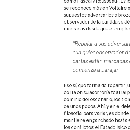
como Pascal y Rousseau-. Es ló
se reconoce más en Voltaire q
supuestos adversarios a broza
observador de la partida se dé
marcadas desde que el crupier
“Rebajar a sus adversar
cualquier observador de
cartas están marcadas d
comienza a barajar”
Eso sí, qué forma de repartir ju
corta en su aserrería teatral 
dominio del escenario, los tie
de unos pocos. Ahí, y en el de
filosofía, para variar, es dond
mantiene enganchado hasta el 
los conflictos: el Estado laico