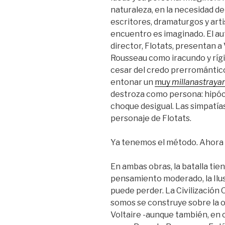
naturaleza, en la necesidad del
escritores, dramaturgos y arti
encuentro es imaginado. El au
director, Flotats, presentan a 
Rousseau como iracundo y rígi
cesar del credo prerromántico
entonar un
muy
millanastraya
destroza como persona: hipócrit
choque desigual. Las simpatías
personaje de Flotats.
Ya tenemos el método. Ahora 
En ambas obras, la batalla tiene
pensamiento moderado, la Ilus
puede perder. La Civilización
somos se construye sobre la 
Voltaire -aunque también, en 