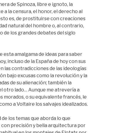
era de Spinoza, libre e ignoto, la
 a la censura, el honor, el derecho al
(esto es, de prostituirse con creaciones
dad natural del hombre o, al contrario,
no de los grandes debates del siglo
de esta amalgama de ideas para saber
y, incluso de la España de hoy con sus
n las contradicciones de las ideologías
ón bajo excusas como la revolución y la
adas de su alienación; también la
el otro lado… Aunque me atrevería a
os morados, o su equivalente francés, le
como a Voltaire los salvajes idealizados.
d de los temas que aborda lo que
 con precisión y bella arquitectura por
habitual en los montajes de Flotats por