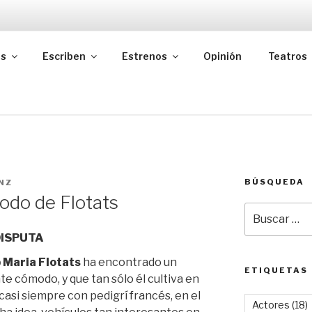
as
Escriben
Estrenos
Opinión
Teatros
BÚSQUEDA
NZ
todo de Flotats
Buscar
por:
DISPUTA
 Maria Flotats
ha encontrado un
ETIQUETAS
nte cómodo, y que tan sólo él cultiva en
 casi siempre con pedigrí francés, en el
Actores
(18)