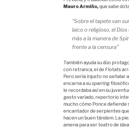
Mauro Armiño,
que sabe dotar
“Sobre el tapete van sur
laico o religioso, el D
más a la manera de Spin
frente a la censura”
También ayuda su dúo protago
con retranca, el de Flotats arr
Pero sería injusto no señalar a
encarna a su
sparring
filosófic
le recordaba así en su juventud
gesto variado, repertorio int
mucho cómo Ponce defiende su
encantador de serpientes que 
hacen un buen tándem. La pieza
amena para ser teatro de ideas