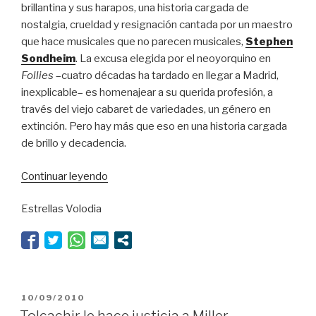
brillantina y sus harapos, una historia cargada de
nostalgia, crueldad y resignación cantada por un maestro
que hace musicales que no parecen musicales,
Stephen
Sondheim
. La excusa elegida por el neoyorquino en
Follies
–cuatro décadas ha tardado en llegar a Madrid,
inexplicable– es homenajear a su querida profesión, a
través del viejo cabaret de variedades, un género en
extinción. Pero hay más que eso en una historia cargada
de brillo y decadencia.
“El
Continuar leyendo
espectáculo
Estrellas Volodia
debe
continuar”
PUBLICADO
10/09/2010
EL