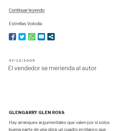
“Tolcachir
Continuar leyendo
le
Estrellas Volodia
hace
justicia
a
Miller”
PUBLICADO
07/12/2009
EL
El vendedor se merienda al autor
GLENGARRY GLEN ROSS
Hay arranques argumentales que valen por sí solos
buena parte de una obra: un cuadro en blanco que