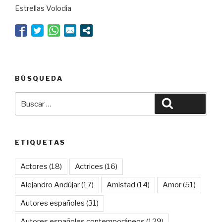
Estrellas Volodia
el
poder”
BÚSQUEDA
Buscar
Buscar
por:
ETIQUETAS
Actores
(18)
Actrices
(16)
Alejandro Andújar
(17)
Amistad
(14)
Amor
(51)
Autores españoles
(31)
Autores españoles contemporáneos
(129)