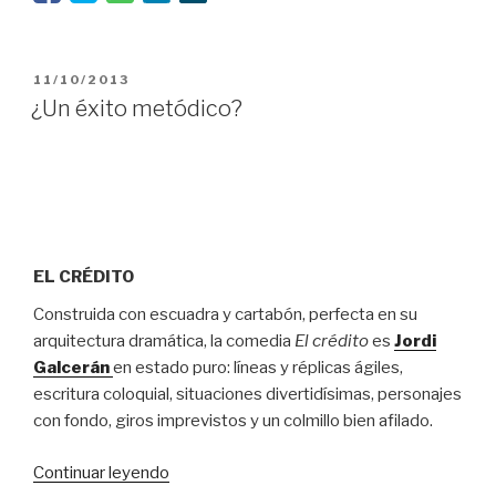
PUBLICADO
11/10/2013
EL
¿Un éxito metódico?
EL CRÉDITO
Construida con escuadra y cartabón, perfecta en su
arquitectura dramática, la comedia
El crédito
es
Jordi
Galcerán
en estado puro: líneas y réplicas ágiles,
escritura coloquial, situaciones divertidísimas, personajes
con fondo, giros imprevistos y un colmillo bien afilado.
“¿Un
Continuar leyendo