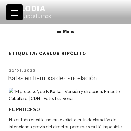
Saltar
VOLODIA
al
Teatro | Crítica | Cambio
contenido
Menú
ETIQUETA:
CARLOS HIPÓLITO
PUBLICADO
22/02/2023
EL
Kafka en tiempos de cancelación
EL PROCESO
No estaba escrito, no era explícito en la declaración de
intenciones previa del director, pero me resultó imposible