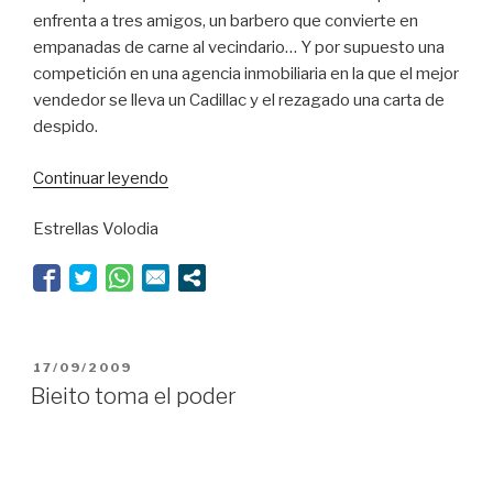
enfrenta a tres amigos, un barbero que convierte en
empanadas de carne al vecindario… Y por supuesto una
competición en una agencia inmobiliaria en la que el mejor
vendedor se lleva un Cadillac y el rezagado una carta de
despido.
“El
Continuar leyendo
vendedor
Estrellas Volodia
se
merienda
al
autor”
PUBLICADO
17/09/2009
EL
Bieito toma el poder