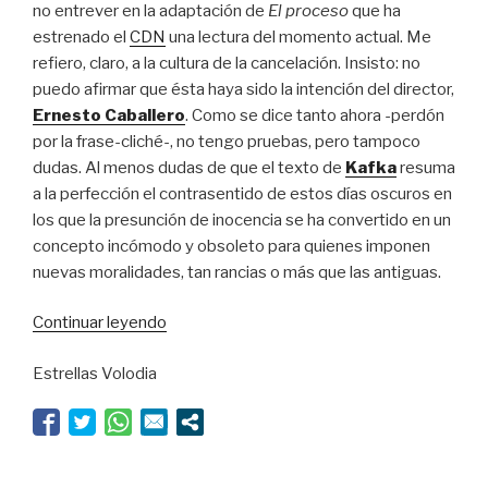
no entrever en la adaptación de
El proceso
que ha
estrenado el
CDN
una lectura del momento actual. Me
refiero, claro, a la cultura de la cancelación. Insisto: no
puedo afirmar que ésta haya sido la intención del director,
Ernesto Caballero
. Como se dice tanto ahora -perdón
por la frase-cliché-, no tengo pruebas, pero tampoco
dudas. Al menos dudas de que el texto de
Kafka
resuma
a la perfección el contrasentido de estos días oscuros en
los que la presunción de inocencia se ha convertido en un
concepto incómodo y obsoleto para quienes imponen
nuevas moralidades, tan rancias o más que las antiguas.
“Kafka
Continuar leyendo
en
Estrellas Volodia
tiempos
de
cancelación”