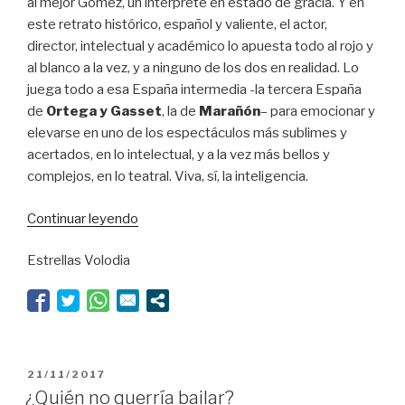
al mejor Gómez, un intérprete en estado de gracia. Y en
este retrato histórico, español y valiente, el actor,
director, intelectual y académico lo apuesta todo al rojo y
al blanco a la vez, y a ninguno de los dos en realidad. Lo
juega todo a esa España intermedia -la tercera España
de
Ortega y Gasset
, la de
Marañón
– para emocionar y
elevarse en uno de los espectáculos más sublimes y
acertados, en lo intelectual, y a la vez más bellos y
complejos, en lo teatral. Viva, sí, la inteligencia.
“Viva
Continuar leyendo
la
Estrellas Volodia
inteligencia”
PUBLICADO
21/11/2017
EL
¿Quién no querría bailar?