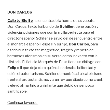
DON CARLOS
Calixto Bieito
ha encontrado la horma de su zapato.
Don Carlos
, texto furibundo de
Schiller
, tiene pasión y
violencia, pulsiones que son la arcilla perfecta para el
director español. Schiller se sirvió del desencuentro entre
el monarca español Felipe II y su hijo,
Don Carlos
, para
escribir un texto tan magnético, trágico y repleto de
hermosos aforismos en su verso como inexacto con la
Historia. El ficticio Marqués de Poza tiene un diálogo con
Felipe II
que deja claro quién abanderaba la libertad y
quién el autoritarismo. Schiller demonizó así al catolicismo
frente al protestantismo, y a un rey que dibuja como cruel,
y elevó al martirio a un infante que debió de ser poco
santificable.
“Bieito
Continuar leyendo
toma