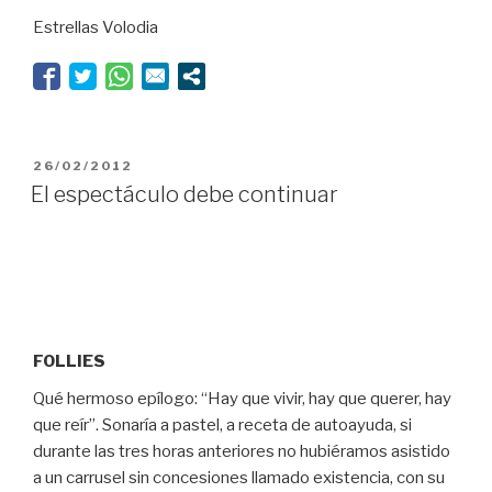
éxito
Estrellas Volodia
metódico?”
PUBLICADO
26/02/2012
EL
El espectáculo debe continuar
FOLLIES
Qué hermoso epílogo: “Hay que vivir, hay que querer, hay
que reír”. Sonaría a pastel, a receta de autoayuda, si
durante las tres horas anteriores no hubiéramos asistido
a un carrusel sin concesiones llamado existencia, con su