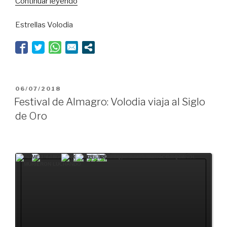
“La
Continuar leyendo
belleza
Estrellas Volodia
de
un
bosque
en
movimiento”
PUBLICADO
06/07/2018
EL
Festival de Almagro: Volodia viaja al Siglo
de Oro