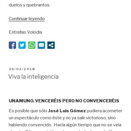
duelos y quebrantos.
“Festival
Continuar leyendo
de
Estrellas Volodia
Almagro:
Volodia
viaja
al
Siglo
de
PUBLICADO
25/02/2018
Oro”
EL
Viva la inteligencia
UNAMUNO. VENCERÉIS PERO NO CONVENCERÉIS
Es posible que sólo
José Luis Gómez
pudiera acometer
un espectáculo como éste y no ya salir victorioso, sino
habiendo convencido. Hacía algún tiempo que no se veía