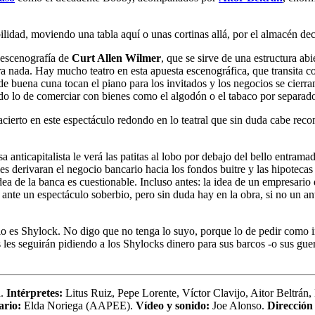
ilidad, moviendo una tabla aquí o unas cortinas allá, por el almacén de
e escenografía de
Curt Allen Wilmer
, que se sirve de una estructura abi
a nada. Hay mucho teatro en esta apuesta escenográfica, que transita co
buena cuna tocan el piano para los invitados y los negocios se cierran
o lo de comerciar con bienes como el algodón o el tabaco por separado
cierto en este espectáculo redondo en lo teatral que sin duda cabe reco
sa anticapitalista le verá las patitas al lobo por debajo del bello entram
 derivaran el negocio bancario hacia los fondos buitre y las hipotecas 
 idea de la banca es cuestionable. Incluso antes: la idea de un empresario
ante un espectáculo soberbio, pero sin duda hay en la obra, si no un anti
s Shylock. No digo que no tenga lo suyo, porque lo de pedir como int
s les seguirán pidiendo a los Shylocks dinero para sus barcos -o sus gue
a.
Intérpretes:
Litus Ruiz, Pepe Lorente, Víctor Clavijo, Aitor Beltrán
ario:
Elda Noriega (AAPEE).
Vídeo y sonido:
Joe Alonso.
Dirección