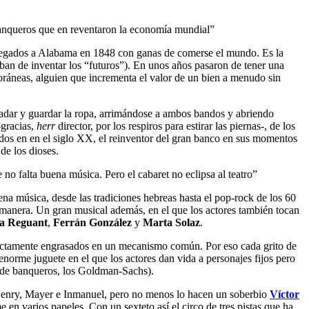
s banqueros que en reventaron la economía mundial”
llegados a Alabama en 1848 con ganas de comerse el mundo. Es la
ban de inventar los “futuros”). En unos años pasaron de tener una
oráneas, alguien que incrementa el valor de un bien a menudo sin
.
adar y guardar la ropa, arrimándose a ambos bandos y abriendo
-gracias,
herr
director, por los respiros para estirar las piernas-, de los
rados en en el siglo XX, el reinventor del gran banco en sus momentos
de los dioses.
 no falta buena música. Pero el cabaret no eclipsa al teatro”
uena música, desde las tradiciones hebreas hasta el pop-rock de los 60
a manera. Un gran musical además, en el que los actores también tocan
a Reguant
,
Ferrán González
y
Marta Solaz
.
erfectamente engrasados en un mecanismo común. Por eso cada grito de
norme juguete en el que los actores dan vida a personajes fijos pero
tre de banqueros, los Goldman-Sachs).
l, Henry, Mayer e Inmanuel, pero no menos lo hacen un soberbio
Víctor
e en varios papeles. Con un sexteto así el circo de tres pistas que ha