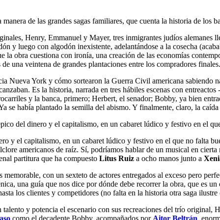
 la manera de las grandes sagas familiares, que cuenta la historia de lo
riginales, Henry, Emmanuel y Mayer, tres inmigrantes judíos alemanes 
ón y luego con algodón inexistente, adelantándose a la cosecha (acaba
ue la obra cuestiona con ironía, una creación de las economías contemp
 de una veintena de grandes plantaciones entre los compradores finales
cia Nueva York y cómo sortearon la Guerra Civil americana sabiendo n
anzaban. Es la historia, narrada en tres hábiles escenas con entreactos 
rrocarriles y la banca, primero; Herbert, el senador; Bobby, ya bien ent
a se había plantado la semilla del abismo. Y finalmente, claro, la caída 
ico del dinero y el capitalismo, en un cabaret lúdico y festivo en el que
ero y el capitalismo, en un cabaret lúdico y festivo en el que no falta b
olclore americanos de raíz. Sí, podríamos hablar de un musical en ciert
enal partitura que ha compuesto
Litus Ruiz
a ocho manos junto a
Xeni
do es memorable, con un sexteto de actores entregados al exceso pero p
ica, una guía que nos dice por dónde debe recorrer la obra, que es un e
asta los clientes y competidores (no falta en la historia otra saga ilus
 talento y potencia el escenario con sus recreaciones del trío origina
aso
como el decadente Bobby, acompañados por
Aitor Beltrán
, enorm