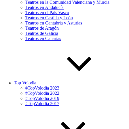
Teatros en la Comunidad Valenciana y Murcia
Teatros en Andalucía
Teatros en el País Vasco
Teatros en Castilla y León
Teatros en Cantabria y Asturias
Teatros de Aragón
Teatros de Galicia
Teatros en Canarias
Top Volodia
#TopVolodia 2023
#TopVolodia 2022
#TopVolodia 2019
#TopVolodia 2017