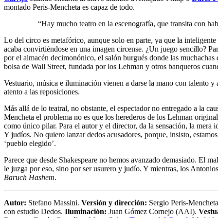
montado Peris-Mencheta es capaz de todo.
“Hay mucho teatro en la escenografía, que transita con hab
Lo del circo es metafórico, aunque solo en parte, ya que la inteligent
acaba convirtiéndose en una imagen circense. ¿Un juego sencillo? Par
por el almacén decimonónico, el salón burgués donde las muchachas de 
bolsa de Wall Street, fundada por los Lehman y otros banqueros cuand
Vestuario, música e iluminación vienen a darse la mano con talento y a
atento a las reposiciones.
Más allá de lo teatral, no obstante, el espectador no entregado a la cau
Mencheta el problema no es que los herederos de los Lehman originales
como único pilar. Para el autor y el director, da la sensación, la mera
Y judíos. No quiero lanzar dedos acusadores, porque, insisto, estamos 
‘pueblo elegido’.
Parece que desde Shakespeare no hemos avanzado demasiado. El malo e
le juzga por eso, sino por ser usurero y judío. Y mientras, los Antonio
Baruch Hashem
.
Autor:
Stefano Massini.
Versión y dirección:
Sergio Peris-Menchet
con estudio Dedos.
Iluminación:
Juan Gómez Cornejo (AAI).
Vestu