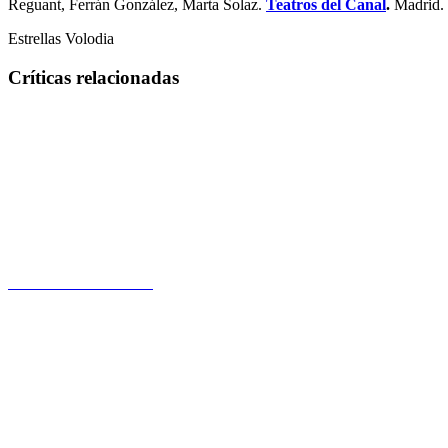
Reguant, Ferrán González, Marta Solaz.
Teatros del Canal
.
Madrid.
Estrellas Volodia
Críticas relacionadas
Palabras del calibre 38