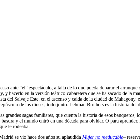
Acaso ante “el” espectáculo, a falta de lo que pueda deparar el arranqu
gy
, y hacerlo en la versión teátrico-cabaretera que se ha sacado de la m
ta del Salvaje Este, en el ascenso y caída de la ciudad de Mahagony, en 
púsculo de los dioses, todo junto. Lehman Brothers es la historia del di
 las grandes sagas familiares, que cuenta la historia de esos banqueros,
basura y el mundo entró en una década para olvidar. O para aprender. F
que le rodeaba.
n Madrid se vio hace dos años su aplaudida
Mujer no reeducable
– reserv