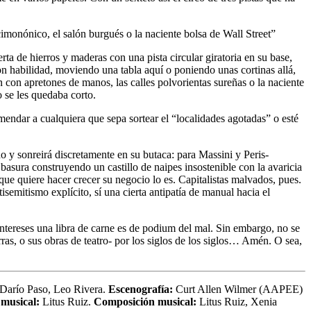
cimonónico, el salón burgués o la naciente bolsa de Wall Street”
erta de hierros y maderas con una pista circular giratoria en su base,
n habilidad, moviendo una tabla aquí o poniendo unas cortinas allá,
 con apretones de manos, las calles polvorientas sureñas o la naciente
 se les quedaba corto.
mendar a cualquiera que sepa sortear el “localidades agotadas” o esté
ado y sonreirá discretamente en su butaca: para Massini y Peris-
basura construyendo un castillo de naipes insostenible con la avaricia
 que quiere hacer crecer su negocio lo es. Capitalistas malvados, pues.
semitismo explícito, sí una cierta antipatía de manual hacia el
ereses una libra de carne es de podium del mal. Sin embargo, no se
rras, o sus obras de teatro- por los siglos de los siglos… Amén. O sea,
, Darío Paso, Leo Rivera.
Escenografía:
Curt Allen Wilmer (AAPEE)
 musical:
Litus Ruiz.
Composición musical:
Litus Ruiz, Xenia