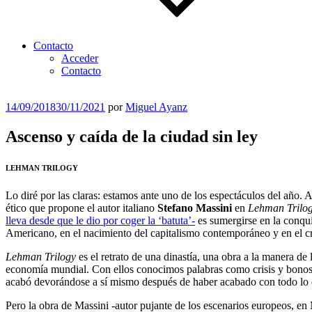
Contacto
Acceder
Contacto
Publicado
14/09/2018
30/11/2021
por
Miguel Ayanz
el
Ascenso y caída de la ciudad sin ley
LEHMAN TRILOGY
Lo diré por las claras: estamos ante uno de los espectáculos del año. 
ético que propone el autor italiano
Stefano Massini
en
Lehman Trilo
lleva desde que le dio por coger la ‘batuta’-
es sumergirse en la conquis
Americano, en el nacimiento del capitalismo contemporáneo y en el cre
Lehman Trilogy
es el retrato de una dinastía, una obra a la manera de
economía mundial. Con ellos conocimos palabras como crisis y bonos 
acabó devorándose a sí mismo después de haber acabado con todo lo 
Pero la obra de Massini -autor pujante de los escenarios europeos, e