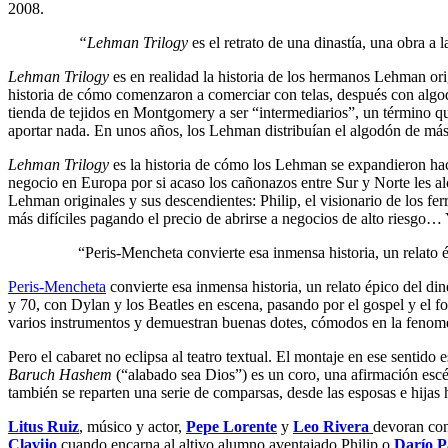
2008.
“Lehman Trilogy
es el retrato de una dinastía, una obra a
Lehman Trilogy
es en realidad la historia de los hermanos Lehman o
historia de cómo comenzaron a comerciar con telas, después con algod
tienda de tejidos en Montgomery a ser “intermediarios”, un término q
aportar nada. En unos años, los Lehman distribuían el algodón de más
Lehman Trilogy
es la historia de cómo los Lehman se expandieron ha
negocio en Europa por si acaso los cañonazos entre Sur y Norte les alc
Lehman originales y sus descendientes: Philip, el visionario de los fe
más difíciles pagando el precio de abrirse a negocios de alto riesgo… Y
“Peris-Mencheta convierte esa inmensa historia, un relato ép
Peris-Mencheta
convierte esa inmensa historia, un relato épico del din
y 70, con Dylan y los Beatles en escena, pasando por el gospel y el f
varios instrumentos y demuestran buenas dotes, cómodos en la fenom
Pero el cabaret no eclipsa al teatro textual. El montaje en ese senti
Baruch Hashem
(“alabado sea Dios”) es un coro, una afirmación escén
también se reparten una serie de comparsas, desde las esposas e hijas h
Litus Ruiz
, músico y actor,
Pepe Lorente
y
Leo Rivera
devoran con
Clavijo
cuando encarna al altivo alumno aventajado Philip o
Darío P