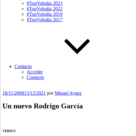
#TopVolodia 2023
#TopVolodia 2022
#TopVolodia 2019
#TopVolodia 2017
Contacto
Acceder
Contacto
Publicado
18/11/2008
13/12/2021
por
Miguel Ayanz
el
Un nuevo Rodrigo García
VERSUS