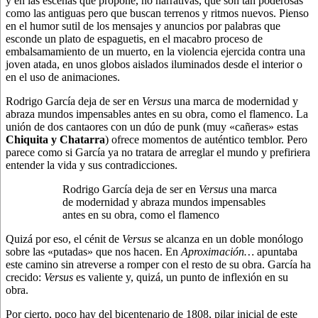
y en las escenas que propone, no narrativas, que son tan poderosas
como las antiguas pero que buscan terrenos y ritmos nuevos. Pienso
en el humor sutil de los mensajes y anuncios por palabras que
esconde un plato de espaguetis, en el macabro proceso de
embalsamamiento de un muerto, en la violencia ejercida contra una
joven atada, en unos globos aislados iluminados desde el interior o
en el uso de animaciones.
Rodrigo García deja de ser en
Versus
una marca de modernidad y
abraza mundos impensables antes en su obra, como el flamenco. La
unión de dos cantaores con un dúo de punk (muy «cañeras» estas
Chiquita y Chatarra
) ofrece momentos de auténtico temblor. Pero
parece como si García ya no tratara de arreglar el mundo y prefiriera
entender la vida y sus contradicciones.
Rodrigo García deja de ser en
Versus
una marca
de modernidad y abraza mundos impensables
antes en su obra, como el flamenco
Quizá por eso, el cénit de
Versus
se alcanza en un doble monólogo
sobre las «putadas» que nos hacen. En
Aproximación…
apuntaba
este camino sin atreverse a romper con el resto de su obra. García ha
crecido:
Versus
es valiente y, quizá, un punto de inflexión en su
obra.
Por cierto, poco hay del bicentenario de 1808, pilar inicial de este