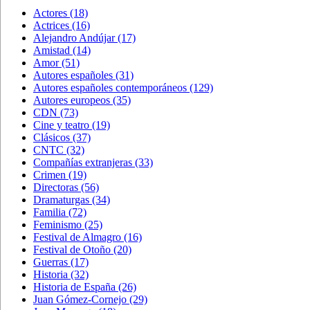
Actores
(18)
Actrices
(16)
Alejandro Andújar
(17)
Amistad
(14)
Amor
(51)
Autores españoles
(31)
Autores españoles contemporáneos
(129)
Autores europeos
(35)
CDN
(73)
Cine y teatro
(19)
Clásicos
(37)
CNTC
(32)
Compañías extranjeras
(33)
Crimen
(19)
Directoras
(56)
Dramaturgas
(34)
Familia
(72)
Feminismo
(25)
Festival de Almagro
(16)
Festival de Otoño
(20)
Guerras
(17)
Historia
(32)
Historia de España
(26)
Juan Gómez-Cornejo
(29)