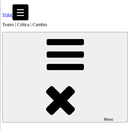
Saltar
al
Volodia
contenido
Teatro | Crítica | Cambio
Menú