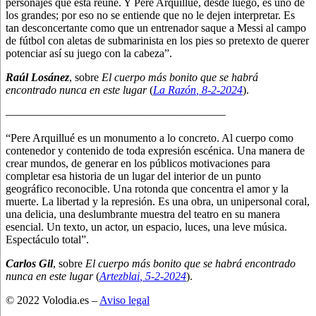
personajes que esta reúne. Y Pere Arquillué, desde luego, es uno de
los grandes; por eso no se entiende que no le dejen interpretar. Es
tan desconcertante como que un entrenador saque a Messi al campo
de fútbol con aletas de submarinista en los pies so pretexto de querer
potenciar así su juego con la cabeza”.
Raúl Losánez
, sobre
El cuerpo más bonito que se habrá
encontrado nunca en este lugar
(
La Razón
, 8
-2-2024
).
———————————————————–
“Pere Arquillué es un monumento a lo concreto. Al cuerpo como
contenedor y contenido de toda expresión escénica. Una manera de
crear mundos, de generar en los públicos motivaciones para
completar esa historia de un lugar del interior de un punto
geográfico reconocible. Una rotonda que concentra el amor y la
muerte. La libertad y la represión. Es una obra, un unipersonal coral,
una delicia, una deslumbrante muestra del teatro en su manera
esencial. Un texto, un actor, un espacio, luces, una leve música.
Espectáculo total”.
Carlos Gil
, sobre
El cuerpo más bonito que se habrá encontrado
nunca en este lugar
(
Artezblai
, 5
-2-2024
).
© 2022 Volodia.es –
Aviso legal