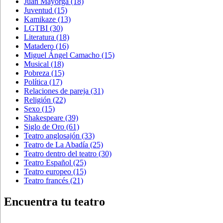
Juan Mayorga
(18)
Juventud
(15)
Kamikaze
(13)
LGTBI
(30)
Literatura
(18)
Matadero
(16)
Miguel Ángel Camacho
(15)
Musical
(18)
Pobreza
(15)
Política
(17)
Relaciones de pareja
(31)
Religión
(22)
Sexo
(15)
Shakespeare
(39)
Siglo de Oro
(61)
Teatro anglosajón
(33)
Teatro de La Abadía
(25)
Teatro dentro del teatro
(30)
Teatro Español
(25)
Teatro europeo
(15)
Teatro francés
(21)
Encuentra tu teatro