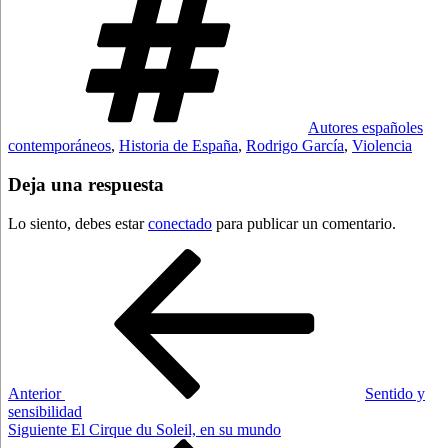
Autores españoles
contemporáneos
,
Historia de España
,
Rodrigo García
,
Violencia
Deja una respuesta
Lo siento, debes estar
conectado
para publicar un comentario.
Navegación
Entrada
anterior:
de
entradas
Anterior
Sentido y
sensibilidad
Siguiente
Siguiente
El Cirque du Soleil, en su mundo
entrada