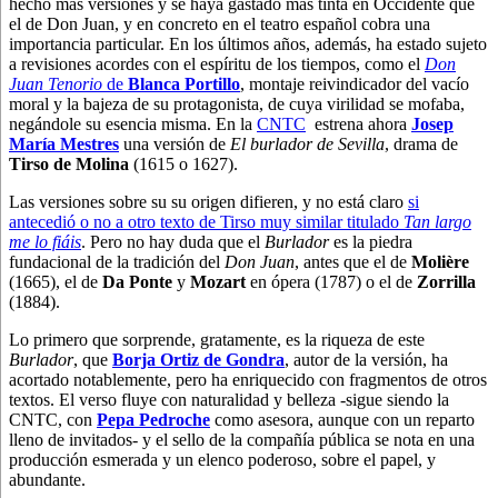
hecho más versiones y se haya gastado más tinta en Occidente que
el de Don Juan, y en concreto en el teatro español cobra una
importancia particular. En los últimos años, además, ha estado sujeto
a revisiones acordes con el espíritu de los tiempos, como el
Don
Juan Tenorio
de
Blanca Portillo
, montaje reivindicador del vacío
moral y la bajeza de su protagonista, de cuya virilidad se mofaba,
negándole su esencia misma. En la
CNTC
estrena ahora
Josep
María Mestres
una versión de
El burlador de Sevilla
, drama de
Tirso de Molina
(1615 o 1627).
Las versiones sobre su su origen difieren, y no está claro
si
antecedió o no a otro texto de Tirso muy similar titulado
Tan largo
me lo fiáis
. Pero no hay duda que el
Burlador
es la piedra
fundacional de la tradición del
Don Juan
, antes que el de
Molière
(1665), el de
Da Ponte
y
Mozart
en ópera (1787) o el de
Zorrilla
(1884).
Lo primero que sorprende, gratamente, es la riqueza de este
Burlador
, que
Borja Ortiz de Gondra
, autor de la versión, ha
acortado notablemente, pero ha enriquecido con fragmentos de otros
textos. El verso fluye con naturalidad y belleza -sigue siendo la
CNTC, con
Pepa Pedroche
como asesora, aunque con un reparto
lleno de invitados- y el sello de la compañía pública se nota en una
producción esmerada y un elenco poderoso, sobre el papel, y
abundante.