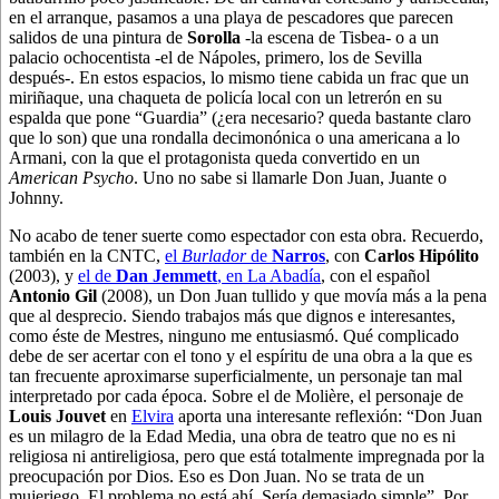
en el arranque, pasamos a una playa de pescadores que parecen
salidos de una pintura de
Sorolla
-la escena de Tisbea- o a un
palacio ochocentista -el de Nápoles, primero, los de Sevilla
después-. En estos espacios, lo mismo tiene cabida un frac que un
miriñaque, una chaqueta de policía local con un letrerón en su
espalda que pone “Guardia” (¿era necesario? queda bastante claro
que lo son) que una rondalla decimonónica o una americana a lo
Armani, con la que el protagonista queda convertido en un
American Psycho
. Uno no sabe si llamarle Don Juan, Juante o
Johnny.
No acabo de tener suerte como espectador con esta obra. Recuerdo,
también en la CNTC,
el
Burlador
de
Narros
, con
Carlos Hipólito
(2003), y
el de
Dan Jemmett
, en La Abadía
, con el español
Antonio Gil
(2008), un Don Juan tullido y que movía más a la pena
que al desprecio. Siendo trabajos más que dignos e interesantes,
como éste de Mestres, ninguno me entusiasmó. Qué complicado
debe de ser acertar con el tono y el espíritu de una obra a la que es
tan frecuente aproximarse superficialmente, un personaje tan mal
interpretado por cada época. Sobre el de Molière, el personaje de
Louis Jouvet
en
Elvira
aporta una interesante reflexión: “Don Juan
es un milagro de la Edad Media, una obra de teatro que no es ni
religiosa ni antireligiosa, pero que está totalmente impregnada por la
preocupación por Dios. Eso es Don Juan. No se trata de un
mujeriego. El problema no está ahí. Sería demasiado simple”. Por