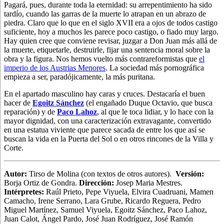
Pagará, pues, durante toda la eternidad: su arrepentimiento ha sido
tardío, cuando las garras de la muerte lo atrapan en un abrazo de
piedra. Claro que lo que en el siglo XVII era a ojos de todos castigo
suficiente, hoy a muchos les parece poco castigo, o fiado muy largo.
Hay quien cree que conviene revisar, juzgar a Don Juan más allá de
la muerte, etiquetarle, destruirle, fijar una sentencia moral sobre la
obra y la figura. Nos hemos vuelto más contrareformistas que
el
imperio de los Austrias Menores
. La sociedad más pornográfica
empieza a ser, paradójicamente, la más puritana.
En el apartado masculino hay caras y cruces. Destacaría el buen
hacer de
Egoitz Sánchez
(el engañado Duque Octavio, que busca
reparación) y de
Paco Lahoz
, al que le toca lidiar, y lo hace con la
mayor dignidad, con una caracterización extravagante, convertido
en una estatua viviente que parece sacada de entre los que así se
buscan la vida en la Puerta del Sol o en otros rincones de la Villa y
Corte.
Autor:
Tirso de Molina (con textos de otros autores).
Versión:
Borja Ortiz de Gondra.
Dirección:
Josep Maria Mestres.
Intérpretes:
Raúl Prieto, Pepe Viyuela, Elvira Cuadruani, Mamen
Camacho, Irene Serrano, Lara Grube, Ricardo Reguera, Pedro
Miguel Martínez, Samuel Viyuela, Egoitz Sánchez, Paco Lahoz,
Juan Calot, Ángel Pardo, José Juan Rodríguez, José Ramón