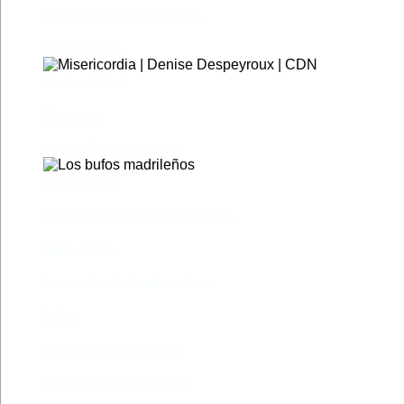
El castillo de Lindabridis
Misericordia
Madre (Mère)
Tío Vania
Los bufos madrileños
Los gestos
Pequeño cúmulo de abismos
Abre el ojo
La madre de Frankenstein
Rabia
The Book of Mormon
La discreta enamorada