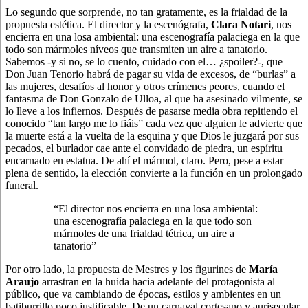
Lo segundo que sorprende, no tan gratamente, es la frialdad de la
propuesta estética. El director y la escenógrafa,
Clara Notari
, nos
encierra en una losa ambiental: una escenografía palaciega en la que
todo son mármoles níveos que transmiten un aire a tanatorio.
Sabemos -y si no, se lo cuento, cuidado con el… ¿spoiler?-, que
Don Juan Tenorio habrá de pagar su vida de excesos, de “burlas” a
las mujeres, desafíos al honor y otros crímenes peores, cuando el
fantasma de Don Gonzalo de Ulloa, al que ha asesinado vilmente, se
lo lleve a los infiernos. Después de pasarse media obra repitiendo el
conocido “tan largo me lo fiáis” cada vez que alguien le advierte que
la muerte está a la vuelta de la esquina y que Dios le juzgará por sus
pecados, el burlador cae ante el convidado de piedra, un espíritu
encarnado en estatua. De ahí el mármol, claro. Pero, pese a estar
plena de sentido, la elección convierte a la función en un prolongado
funeral.
“El director nos encierra en una losa ambiental:
una escenografía palaciega en la que todo son
mármoles de una frialdad tétrica, un aire a
tanatorio”
Por otro lado, la propuesta de Mestres y los figurines de
María
Araujo
arrastran en la huida hacia adelante del protagonista al
público, que va cambiando de épocas, estilos y ambientes en un
batiburrillo poco justificable. De un carnaval cortesano y aurisecular,