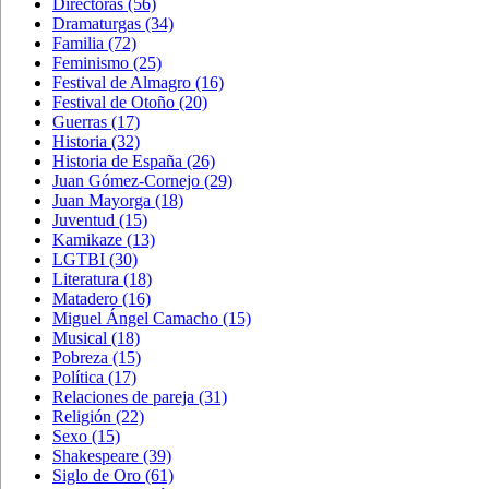
Directoras
(56)
Dramaturgas
(34)
Familia
(72)
Feminismo
(25)
Festival de Almagro
(16)
Festival de Otoño
(20)
Guerras
(17)
Historia
(32)
Historia de España
(26)
Juan Gómez-Cornejo
(29)
Juan Mayorga
(18)
Juventud
(15)
Kamikaze
(13)
LGTBI
(30)
Literatura
(18)
Matadero
(16)
Miguel Ángel Camacho
(15)
Musical
(18)
Pobreza
(15)
Política
(17)
Relaciones de pareja
(31)
Religión
(22)
Sexo
(15)
Shakespeare
(39)
Siglo de Oro
(61)