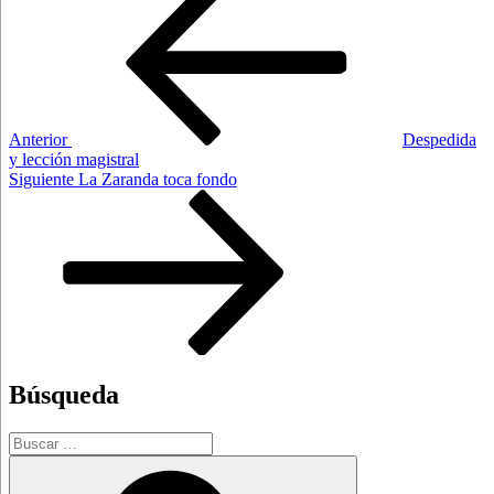
anterior:
de
entradas
Anterior
Despedida
y lección magistral
Siguiente
Siguiente
La Zaranda toca fondo
entrada
Búsqueda
Buscar
por:
Buscar