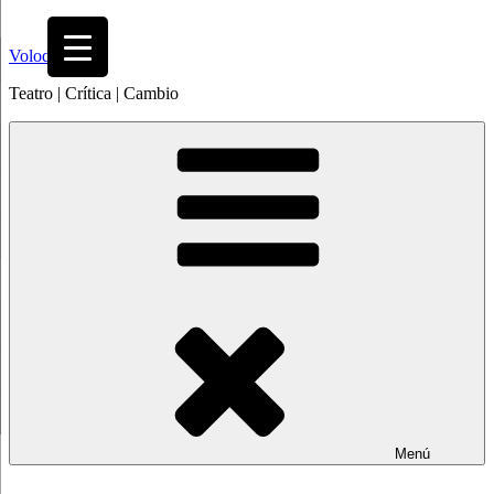
Saltar
al
Volodia
contenido
Teatro | Crítica | Cambio
Menú