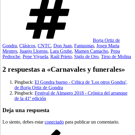
Borja Ortiz de
Gondra
,
Clásicos
,
CNTC
,
Don Juan
,
Fantasmas
,
Josep Maria
Mestres
,
Juanjo Llorens
,
Lara Grube
,
Mamen Camacho
,
Pepa
Pedroche
,
Pepe Viyuela
,
Raúl Prieto
,
Siglo de Oro
,
Tirso de Molina
2 respuestas a «Carnavales y funerales»
Pingback:
El Gondra bueno - Crítica de 'Los otros Gondra',
de Borja Ortiz de Gondra
Pingback:
Festival de Almagro 2018 - Crónica del arranque
de la 41º edición
Deja una respuesta
Lo siento, debes estar
conectado
para publicar un comentario.
Navegación
Entrada