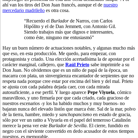
ahí van los tiros del Don Juan francés, aunque el de
nuestro
mercedario madrileño
es otra cosa.
“Recuerdo el
Burlador
de Narros, con Carlos
Hipólito y el de Dan Jemmett, con Antonio Gil.
Siendo trabajos más que dignos e interesantes,
como éste, ninguno me entusiasmó”
Hay un buen número de actuaciones notables, y algunas mucho más
que eso, en esta producción. Me quedo, para empezar, con
protagonista y criado. Una elección acertadísima la de apostar por el
carácter marginal, callejero, que
Raúl Prieto
sabe imprimirle a su
Don Juan. No olvidemos que es un niño de papá de la época, un
macarra con plata, un sinvergüenza encantador de serpientes que no
respeta nada porque cree estar por encima del bien y del mal. Prieto
se ajusta con cada palabra dejada caer, con cada mirada
autosuficiente, a ese perfil. Y luego aparece
Pepe Viyuela
, cómico
maravilloso, y uno firmaría por que cada criado, cada gracioso de
nuestros escenarios -y los ha habido muchos y muy buenos- no
bajaran nunca del elevado listón que marca éste. Sal de la mar, polvo
de la tierra, hambre, miedo y
sanchopancismo
en estado de gracia,
sólo por ver un ratito a Viyuela en el papel del temeroso Catalinón
merece la pena ver este
Burlador de Sevilla
. El cierre, fundido en
negro con el sirviente convertido en dedo acusador de estos tiempos
nuestros, es memorable.