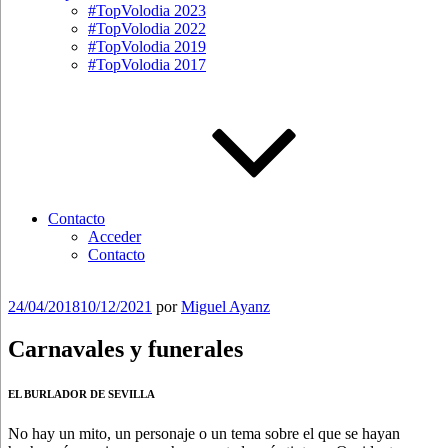
#TopVolodia 2023
#TopVolodia 2022
#TopVolodia 2019
#TopVolodia 2017
Contacto
Acceder
Contacto
Publicado
24/04/2018
10/12/2021
por
Miguel Ayanz
el
Carnavales y funerales
EL BURLADOR DE SEVILLA
No hay un mito, un personaje o un tema sobre el que se hayan