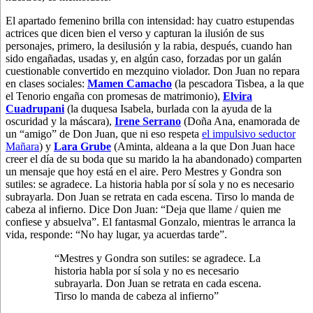
El apartado femenino brilla con intensidad: hay cuatro estupendas
actrices que dicen bien el verso y capturan la ilusión de sus
personajes, primero, la desilusión y la rabia, después, cuando han
sido engañadas, usadas y, en algún caso, forzadas por un galán
cuestionable convertido en mezquino violador. Don Juan no repara
en clases sociales:
Mamen Camacho
(la pescadora Tisbea, a la que
el Tenorio engaña con promesas de matrimonio),
Elvira
Cuadrupani
(la duquesa Isabela, burlada con la ayuda de la
oscuridad y la máscara),
Irene Serrano
(Doña Ana, enamorada de
un “amigo” de Don Juan, que ni eso respeta
el impulsivo seductor
Mañara
) y
Lara Grube
(Aminta, aldeana a la que Don Juan hace
creer el día de su boda que su marido la ha abandonado) comparten
un mensaje que hoy está en el aire. Pero Mestres y Gondra son
sutiles: se agradece. La historia habla por sí sola y no es necesario
subrayarla. Don Juan se retrata en cada escena. Tirso lo manda de
cabeza al infierno. Dice Don Juan: “Deja que llame / quien me
confiese y absuelva”. El fantasmal Gonzalo, mientras le arranca la
vida, responde: “No hay lugar, ya acuerdas tarde”.
“Mestres y Gondra son sutiles: se agradece. La
historia habla por sí sola y no es necesario
subrayarla. Don Juan se retrata en cada escena.
Tirso lo manda de cabeza al infierno”