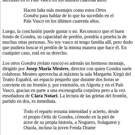
Hacen falta más montajes como estos
Otros
Gondra
para hablar de lo que ha sucedido en el
País Vasco en los últimos cuarenta años.
Luego, la conclusión puede gustar o no. Reconozco que el buen
fondo de Gondra, su capacidad de perdón, pondría a prueba la de
muchas otras personas. No soy vasco ni tengo familia allí, pero dudo
que pudiera buscar el perdón de la misma manera que hace él. En
cualquier caso, está en su derecho.
Los otros Gondra (relato vasco)
es además un hermoso montaje,
dirigido por
Josep Maria Mestres
, director con quien Gondra suele
colaborar. Mestres aprovecha al máximo la sala Margarita Xirgú del
Teatro Español, un espacio pequeño que durante dos horas se
convierte en un frontón y, por extensión, en Algorta y en el País
Vasco, gracias en parte a una escenografía corpórea pero a la vez
ensoñadora de
Clara Notari
. La lectura de las grietas del frontón,
partido en dos, es inmediata.
Todo el reparto rezuma intensidad y acierto, desde
el propio Ortiz de Gondra, cómodo en la piel de
actor de su propia historia, a Noguero, Solaguren y
Otaola, incluso la joven Fenda Drame