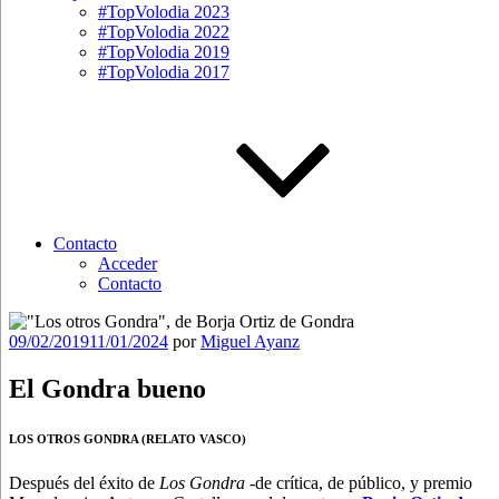
#TopVolodia 2023
#TopVolodia 2022
#TopVolodia 2019
#TopVolodia 2017
Contacto
Acceder
Contacto
Publicado
09/02/2019
11/01/2024
por
Miguel Ayanz
el
El Gondra bueno
LOS OTROS GONDRA (RELATO VASCO)
Después del éxito de
Los Gondra
-de crítica, de público, y premio