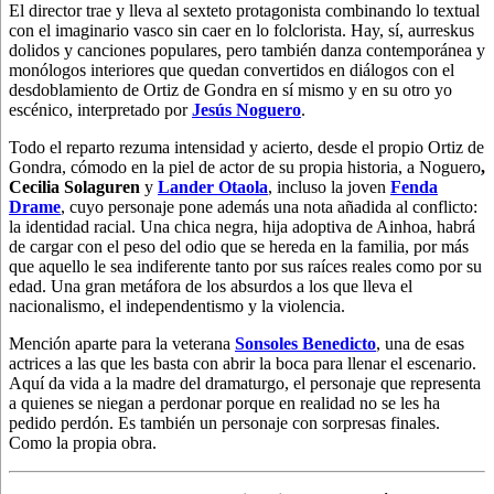
El director trae y lleva al sexteto protagonista combinando lo textual
con el imaginario vasco sin caer en lo folclorista. Hay, sí, aurreskus
dolidos y canciones populares, pero también danza contemporánea y
monólogos interiores que quedan convertidos en diálogos con el
desdoblamiento de Ortiz de Gondra en sí mismo y en su otro yo
escénico, interpretado por
Jesús Noguero
.
Todo el reparto rezuma intensidad y acierto, desde el propio Ortiz de
Gondra, cómodo en la piel de actor de su propia historia, a Noguero
,
Cecilia Solaguren
y
Lander Otaola
, incluso la joven
Fenda
Drame
, cuyo personaje pone además una nota añadida al conflicto:
la identidad racial. Una chica negra, hija adoptiva de Ainhoa, habrá
de cargar con el peso del odio que se hereda en la familia, por más
que aquello le sea indiferente tanto por sus raíces reales como por su
edad. Una gran metáfora de los absurdos a los que lleva el
nacionalismo, el independentismo y la violencia.
Mención aparte para la veterana
Sonsoles Benedicto
, una de esas
actrices a las que les basta con abrir la boca para llenar el escenario.
Aquí da vida a la madre del dramaturgo, el personaje que representa
a quienes se niegan a perdonar porque en realidad no se les ha
pedido perdón. Es también un personaje con sorpresas finales.
Como la propia obra.