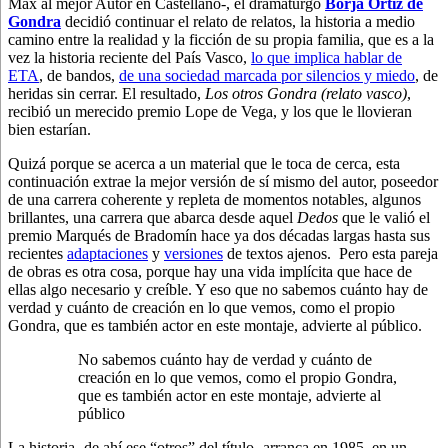
Max al mejor Autor en Castellano-, el dramaturgo
Borja Ortiz de
Gondra
decidió continuar el relato de relatos, la historia a medio
camino entre la realidad y la ficción de su propia familia, que es a la
vez la historia reciente del País Vasco,
lo que implica hablar de
ETA
, de bandos,
de una sociedad marcada por silencios y miedo
, de
heridas sin cerrar. El resultado,
Los otros Gondra (relato vasco)
,
recibió un merecido premio Lope de Vega, y los que le llovieran
bien estarían.
Quizá porque se acerca a un material que le toca de cerca, esta
continuación extrae la mejor versión de sí mismo del autor, poseedor
de una carrera coherente y repleta de momentos notables, algunos
brillantes, una carrera que abarca desde aquel
Dedos
que le valió el
premio Marqués de Bradomín hace ya dos décadas largas hasta sus
recientes
adaptaciones
y
versiones
de textos ajenos. Pero esta pareja
de obras es otra cosa, porque hay una vida implícita que hace de
ellas algo necesario y creíble. Y eso que no sabemos cuánto hay de
verdad y cuánto de creación en lo que vemos, como el propio
Gondra, que es también actor en este montaje, advierte al público.
No sabemos cuánto hay de verdad y cuánto de
creación en lo que vemos, como el propio Gondra,
que es también actor en este montaje, advierte al
público
La historia -de ahí ese “otros” del título- arranca en 1985, en un