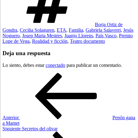
Borja Ortiz de
Gondra
,
Cecilia Solaguren
,
ETA
,
Familia
,
Gabriela Salaverri
,
Jesús
Noguero
,
Josep Maria Mestres
,
Juanjo Llorens
,
País Vasco
,
Premio
Lope de Vega
,
Realidad y ficción
,
Teatro documento
Deja una respuesta
Lo siento, debes estar
conectado
para publicar un comentario.
Navegación
Entrada
anterior:
de
entradas
Anterior
Pepón gana
a Mamet
Siguiente
Siguiente
Secretos del olivar
entrada