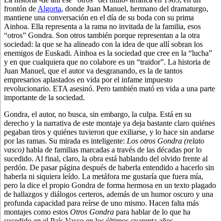
frontón de
Algorta
, donde Juan Manuel, hermano del dramaturgo,
mantiene una conversación en el día de su boda con su prima
Ainhoa. Ella representa a la rama no invitada de la familia, esos
“otros” Gondra. Son otros también porque representan a la otra
sociedad: la que se ha alineado con la idea de que allí sobran los
enemigos de Euskadi. Ainhoa es la sociedad que cree en la “lucha”
y en que cualquiera que no colabore es un “traidor”. La historia de
Juan Manuel, que el autor va desgranando, es la de tantos
empresarios aplastados en vida por el infame impuesto
revolucionario. ETA asesinó. Pero también mató en vida a una parte
importante de la sociedad.
Gondra, el autor, no busca, sin embargo, la culpa. Está en su
derecho y la narrativa de este montaje ya deja bastante claro quiénes
pegaban tiros y quiénes tuvieron que exiliarse, y lo hace sin andarse
por las ramas. Su mirada es inteligente:
Los otros Gondra (relato
vasco)
habla de familias marcadas a través de las décadas por lo
sucedido. Al final, claro, la obra está hablando del olvido frente al
perdón. De pasar página después de haberla entendido a hacerlo sin
haberla ni siquiera leído. La metáfora me gustaría que fuera mía,
pero la dice el propio Gondra de forma hermosa en un texto plagado
de hallazgos y diálogos certeros, además de un humor oscuro y una
profunda capacidad para reírse de uno mismo. Hacen falta más
montajes como estos
Otros Gondra
para hablar de lo que ha
sucedido en el País Vasco en los últimos cuarenta años.