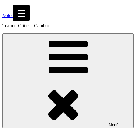
Saltar
al
Volodia
contenido
Teatro | Crítica | Cambio
Menú