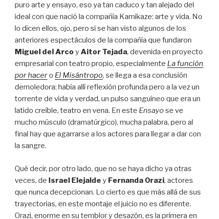
puro arte y ensayo, eso ya tan caduco y tan alejado del
ideal con que nació la compañía Kamikaze: arte y vida. No
lo dicen ellos, ojo, pero si se han visto algunos de los
anteriores espectáculos de la compañía que fundaron
Miguel del Arco
y
Aitor Tejada
, devenida en proyecto
empresarial con teatro propio, especialmente
La función
por hacer
o
El Misántropo
,
se llega a esa conclusión
demoledora: había allí reflexión profunda pero a la vez un
torrente de vida y verdad, un pulso sanguíneo que era un
latido creíble, teatro en vena. En este
Ensayo
se ve
mucho músculo (dramatúrgico), mucha palabra, pero al
final hay que agarrarse a los actores para llegar a dar con
la sangre.
Qué decir, por otro lado, que no se haya dicho ya otras
veces, de
Israel Elejalde
y
Fernanda Orazi
, actores
que nunca decepcionan. Lo cierto es que más allá de sus
trayectorias, en este montaje el juicio no es diferente.
Orazi, enorme en su temblor y desazón, es la primera en