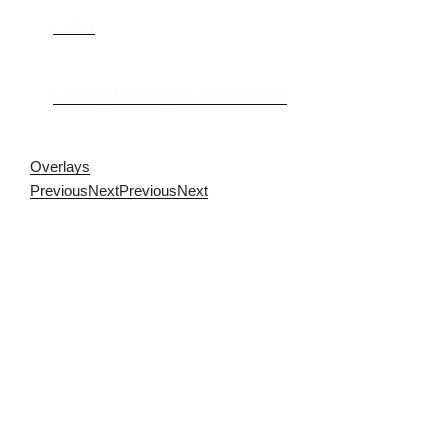
Cielos
Falsestuff. La muerte de las musas
Overlays
Previous
Next
Previous
Next