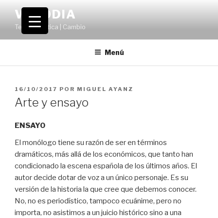
Saltar
VOLODIA
al
Teatro | Crítica | Cambio
contenido
Menú
PUBLICADO
16/10/2017
POR
MIGUEL AYANZ
EL
Arte y ensayo
ENSAYO
El monólogo tiene su razón de ser en términos
dramáticos, más allá de los económicos, que tanto han
condicionado la escena española de los últimos años. El
autor decide dotar de voz a un único personaje. Es su
versión de la historia la que cree que debemos conocer.
No, no es periodístico, tampoco ecuánime, pero no
importa, no asistimos a un juicio histórico sino a una