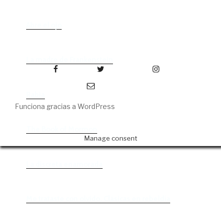
Abre el ojo
La madre de Frankenstein
Facebook
Twitter
Instagram
Correo electrónico
Rabia
Funciona gracias a WordPress
The Book of Mormon
Manage consent
La discreta enamorada
Me trataste con olvido. Clásicas en rebeldía