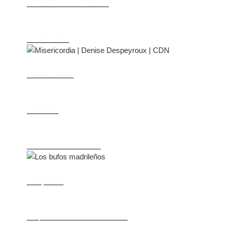
El castillo de Lindabridis
Misericordia
Madre (Mère)
Tío Vania
Los bufos madrileños
Los gestos
Pequeño cúmulo de abismos