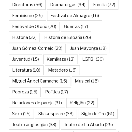
Directoras
(56)
Dramaturgas
(34)
Familia
(72)
Feminismo
(25)
Festival de Almagro
(16)
Festival de Otoño
(20)
Guerras
(17)
Historia
(32)
Historia de España
(26)
Juan Gómez-Cornejo
(29)
Juan Mayorga
(18)
Juventud
(15)
Kamikaze
(13)
LGTBI
(30)
Literatura
(18)
Matadero
(16)
Miguel Ángel Camacho
(15)
Musical
(18)
Pobreza
(15)
Política
(17)
Relaciones de pareja
(31)
Religión
(22)
Sexo
(15)
Shakespeare
(39)
Siglo de Oro
(61)
Teatro anglosajón
(33)
Teatro de La Abadía
(25)