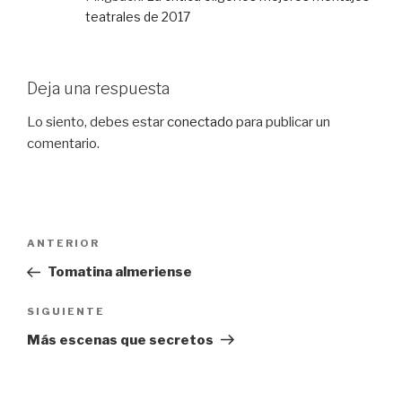
teatrales de 2017
Deja una respuesta
Lo siento, debes estar
conectado
para publicar un
comentario.
Navegación
Entrada
ANTERIOR
de
anterior:
Tomatina almeriense
entradas
Siguiente
SIGUIENTE
entrada
Más escenas que secretos