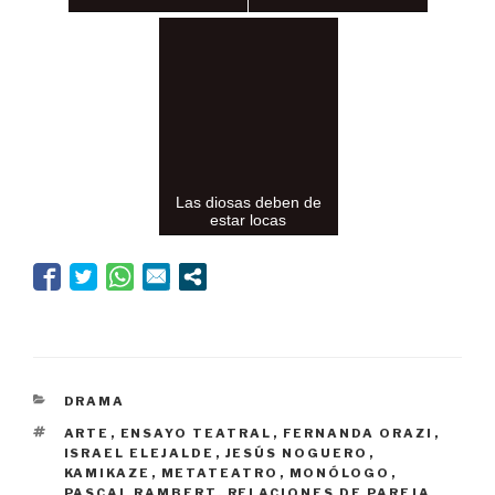
Las diosas deben de
estar locas
CATEGORÍAS
DRAMA
ETIQUETAS
ARTE
,
ENSAYO TEATRAL
,
FERNANDA ORAZI
,
ISRAEL ELEJALDE
,
JESÚS NOGUERO
,
KAMIKAZE
,
METATEATRO
,
MONÓLOGO
,
PASCAL RAMBERT
,
RELACIONES DE PAREJA