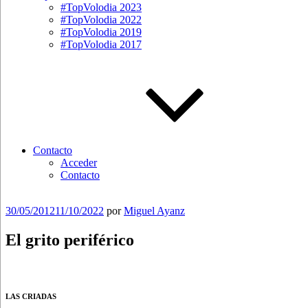
#TopVolodia 2023
#TopVolodia 2022
#TopVolodia 2019
#TopVolodia 2017
Contacto
Acceder
Contacto
Publicado
30/05/2012
11/10/2022
por
Miguel Ayanz
el
El grito periférico
LAS CRIADAS