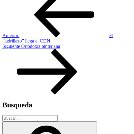
de
entradas
Anterior
El
“ladrillazo” llega al CDN
Siguiente
Siguiente
Ortodoxia pinteriana
entrada
Búsqueda
Buscar
por:
Buscar