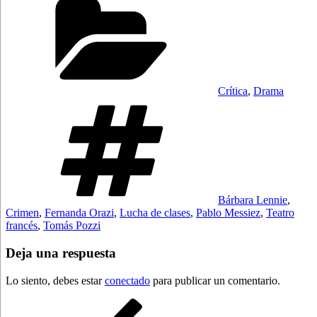
Crítica
,
Drama
Etiquetas
Bárbara Lennie
,
Crimen
,
Fernanda Orazi
,
Lucha de clases
,
Pablo Messiez
,
Teatro
francés
,
Tomás Pozzi
Deja una respuesta
Lo siento, debes estar
conectado
para publicar un comentario.
Navegación
Entrada
anterior: