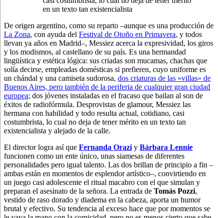
casi costumbrista, lo cual no deja de tener mérito
en un texto tan existencialista
De origen argentino, como su reparto –aunque es una producción de
La Zona
, con ayuda del
Festival de Otoño en Primavera
, y todos
llevan ya años en Madrid–, Messiez acerca la expresividad, los giros
y los modismos, al castellano de su país.
Es una hermandad
lingüística y estética lógica: sus criadas son mucamas, chachas que
solía decirse, empleadas domésticas si prefieren, cuyo uniforme es
un chándal y una camiseta sudorosa,
dos criaturas de las «villas» de
Buenos Aires, pero también de la periferia de cualquier gran ciudad
europea
; dos jóvenes instaladas en el fracaso que bailan al son de
éxitos de radiofórmula. Desprovistas de glamour, Messiez las
hermana con habilidad y todo resulta actual, cotidiano, casi
costumbrista, lo cual no deja de tener mérito en un texto tan
existencialista y alejado de la calle.
El director logra así que
Fernanda Orazi
y
Bárbara Lennie
funcionen como un ente único, unas siamesas de diferentes
personalidades pero igual talento. Las dos brillan de principio a fin –
ambas están en momentos de esplendor artístico–, convirtiendo en
un juego casi adolescente el ritual macabro con el que simulan y
preparan el asesinato de la señora. La entrada de
Tomás Pozzi
,
vestido de raso dorado y diadema en la cabeza, aporta un humor
brutal y efectivo. Su tendencia al exceso hace que por momentos se
le vaya la mano con la comicidad, pero no es menos cierto que sabe