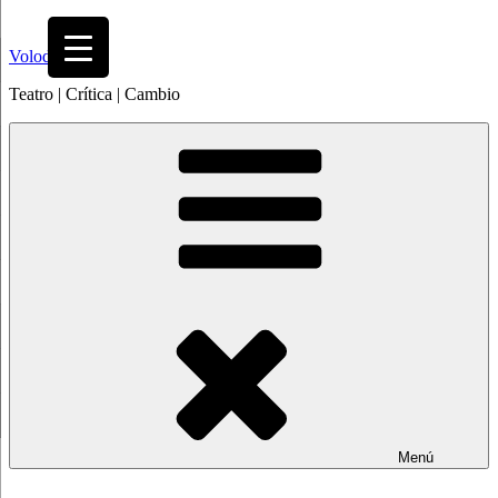
Saltar
al
Volodia
contenido
Teatro | Crítica | Cambio
Menú