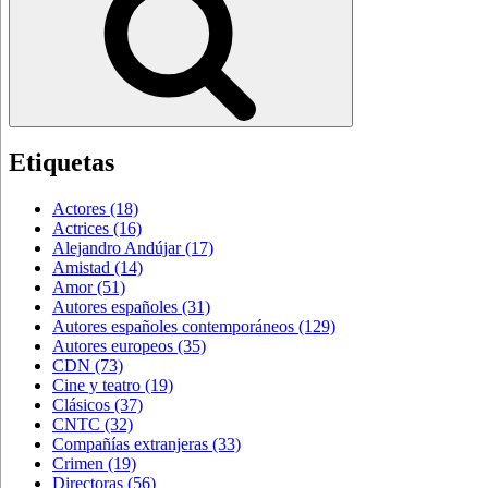
Etiquetas
Actores
(18)
Actrices
(16)
Alejandro Andújar
(17)
Amistad
(14)
Amor
(51)
Autores españoles
(31)
Autores españoles contemporáneos
(129)
Autores europeos
(35)
CDN
(73)
Cine y teatro
(19)
Clásicos
(37)
CNTC
(32)
Compañías extranjeras
(33)
Crimen
(19)
Directoras
(56)