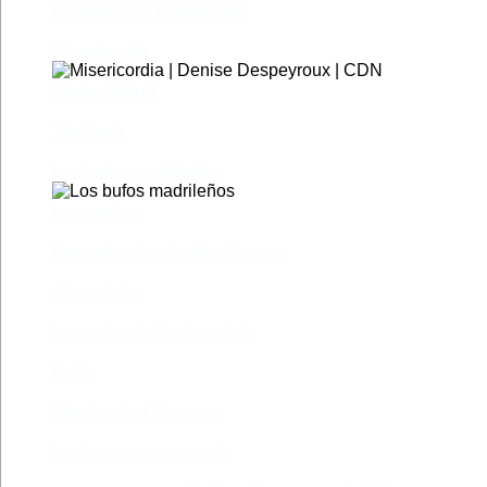
El castillo de Lindabridis
Misericordia
Madre (Mère)
Tío Vania
Los bufos madrileños
Los gestos
Pequeño cúmulo de abismos
Abre el ojo
La madre de Frankenstein
Rabia
The Book of Mormon
La discreta enamorada