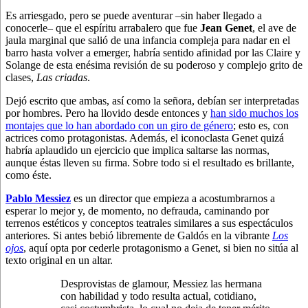
Es arriesgado, pero se puede aventurar –sin haber llegado a
conocerle– que el espíritu arrabalero que fue
Jean Genet
, el ave de
jaula marginal que salió de una infancia compleja para nadar en el
barro hasta volver a emerger, habría sentido afinidad por las Claire y
Solange de esta enésima revisión de su poderoso y complejo grito de
clases,
Las criadas
.
Dejó escrito que ambas, así como la señora, debían ser interpretadas
por hombres. Pero ha llovido desde entonces y
han sido muchos los
montajes que lo han abordado con un giro de género
; esto es, con
actrices como protagonistas. Además, el iconoclasta Genet quizá
habría aplaudido un ejercicio que implica saltarse las normas,
aunque éstas lleven su firma. Sobre todo si el resultado es brillante,
como éste.
Pablo Messiez
es un director que empieza a acostumbrarnos a
esperar lo mejor y, de momento, no defrauda, caminando por
terrenos estéticos y conceptos teatrales similares a sus espectáculos
anteriores. Si antes bebió libremente de Galdós en la vibrante
Los
ojos
, aquí opta por cederle protagonismo a Genet, si bien no sitúa al
texto original en un altar.
Desprovistas de glamour, Messiez las hermana
con habilidad y todo resulta actual, cotidiano,