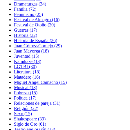
Dramaturgas
(34)
Familia
(72)
Feminismo
(25)
Festival de Almagro
(16)
Festival de Otoño
(20)
Guerras
(17)
Historia
(32)
Historia de España
(26)
Juan Gómez-Cornejo
(29)
Juan Mayorga
(18)
Juventud
(15)
Kamikaze
(13)
LGTBI
(30)
Literatura
(18)
Matadero
(16)
Miguel Ángel Camacho
(15)
Musical
(18)
Pobreza
(15)
Política
(17)
Relaciones de pareja
(31)
Religión
(22)
Sexo
(15)
Shakespeare
(39)
Siglo de Oro
(61)
Teatro anglosajón
(33)