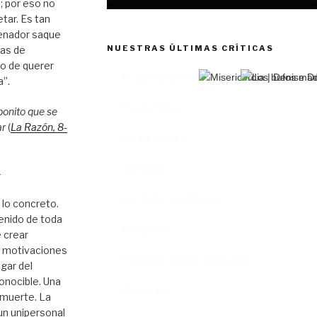
; por eso no
tar. Es tan
enador saque
NUESTRAS ÚLTIMAS CRÍTICAS
tas de
to de querer
El castillo de Lindabridis
a”.
Misericordia
bonito que se
ar
(
La Razón
, 8
-
Madre (Mère)
Tío Vania
–
Los bufos madrileños
 lo concreto.
enido de toda
Los gestos
 crear
s motivaciones
Pequeño cúmulo de abismos
ugar del
onocible. Una
Abre el ojo
 muerte. La
 un unipersonal