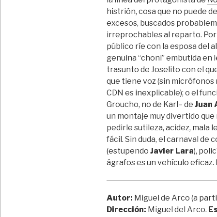
histrión, cosa que no puede de
excesos, buscados probableme
irreprochables al reparto. Por
público ríe con la esposa del 
genuina “choni” embutida en l
trasunto de Joselito con el qu
que tiene voz (sin micrófonos 
CDN es inexplicable); o el fun
Groucho, no de Karl– de
Juan 
un montaje muy divertido que 
pedirle sutileza, acidez, mala
fácil. Sin duda, el carnaval d
(estupendo
Javier Lara
), pol
ágrafos es un vehículo eficaz.
Autor:
Miguel de Arco (a parti
Dirección:
Miguel del Arco.
Es