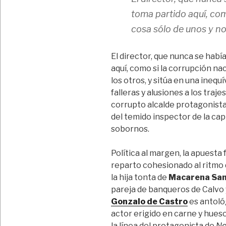
toma partido aquí, com
cosa sólo de unos y no
El director, que nunca se habí
aquí, como si la corrupción na
los otros, y sitúa en una ine
falleras y alusiones a los traj
corrupto alcalde protagonista,
del temido inspector de la cap
sobornos.
Política al margen, la apuesta f
reparto cohesionado al ritmo 
la hija tonta de
Macarena Sa
pareja de banqueros de Calvo
Gonzalo de Castro
es antoló
actor erigido en carne y hueso
la línea del protagonista de
No