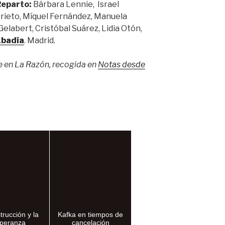
eparto:
Bárbara Lennie, Israel
 Prieto, Míquel Fernández, Manuela
elabert, Cristóbal Suárez, Lidia Otón,
Abadía
. Madrid.
e en La Razón, recogida en
Notas desde
trucción y la
Kafka en tiempos de
peranza
cancelación