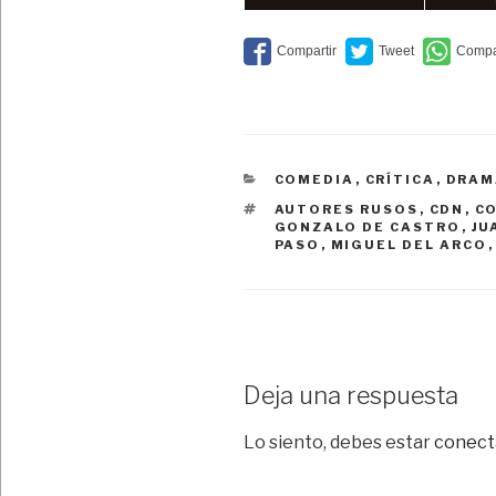
CATEGORÍAS
COMEDIA
,
CRÍTICA
,
DRAM
ETIQUETAS
AUTORES RUSOS
,
CDN
,
C
GONZALO DE CASTRO
,
JU
PASO
,
MIGUEL DEL ARCO
Deja una respuesta
Lo siento, debes estar
conect