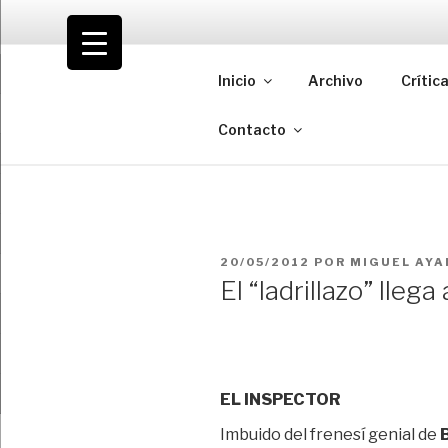
Saltar
al
VOLODIA
contenido
Inicio
Archivo
Crític
Teatro | Crítica | Cambio
Contacto
PUBLICADO
20/05/2012
POR
MIGUEL AYA
EL
El “ladrillazo” lleg
EL INSPECTOR
Imbuido del frenesí genial de
B