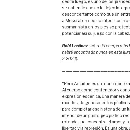
desde luego, es uno de los grandes
se entiende que no le dejen interpre
desconcertante como que un entr
a Messi al campo de fútbol con ale
submarinista en los pies so pretex
potenciar así su juego con la cabez
Raúl Losánez
, sobre
El cuerpo más 
habrá encontrado nunca en este lug
2-2024
).
———————————————————
“Pere Arquillué es un monumento a
Al cuerpo como contenedor y cont
expresión escénica. Una manera de
mundos, de generar en los público
para completar esa historia de un l
interior de un punto geográfico rec
rotonda que concentra el amor y la
libertad y la represión. Es una obra,