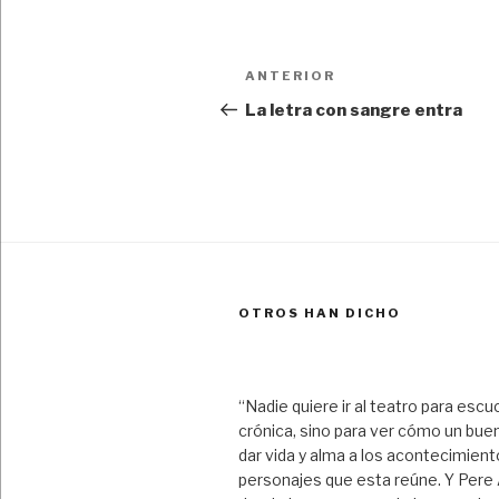
Navegación
Entrada
ANTERIOR
de
anterior:
La letra con sangre entra
entradas
OTROS HAN DICHO
“Nadie quiere ir al teatro para escu
crónica, sino para ver cómo un bue
dar vida y alma a los acontecimient
personajes que esta reúne. Y Pere A