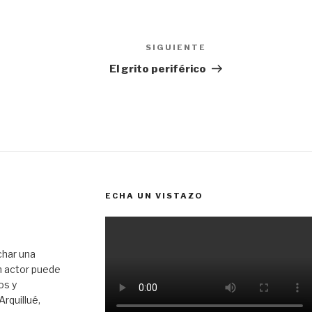
SIGUIENTE
Siguiente
entrada
El grito periférico
ECHA UN VISTAZO
char una
n actor puede
os y
rquillué,