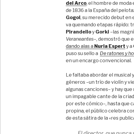
del Arco
, el hombre de moda e
de 1836 a la España del pelot
Gogol
, su merecido debut en 
va quemando etapas rápido: t
Pirandello
y
Gorki
–las magní
Veraneantes
–, demostró que er
dando alas a
Nuria Espert
y a
puso su sello a
De ratones y h
en un encargo convencional.
Le faltaba abordar el musical 
géneros –un trío de violín y v
algunas canciones– y hay que
un impagable cante de la cria
por este cómico–, hasta que c
propina, el público celebra c
de esta sátira de la «res publica
El director, que nunca