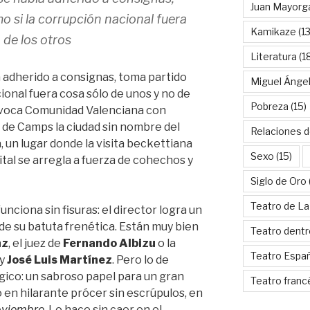
Juan Mayorg
o si la corrupción nacional fuera
Kamikaze
(13
 de los otros
Literatura
(1
a adherido a consignas, toma partido
Miguel Ánge
cional fuera cosa sólo de unos y no de
Pobreza
(15)
quívoca Comunidad Valenciana con
es de Camps la ciudad sin nombre del
Relaciones d
 un lugar donde la visita beckettiana
Sexo
(15)
ital se arregla a fuerza de cohechos y
Siglo de Oro
Teatro de La
unciona sin fisuras: el director logra un
de su batuta frenética. Están muy bien
Teatro dentr
nz
, el juez de
Fernando Albizu
o la
Teatro Espa
 y
José Luis Martínez
. Pero lo de
gico: un sabroso papel para un gran
Teatro franc
 en hilarante prócer sin escrúpulos, en
viembre
. Lo hace sin caer en el