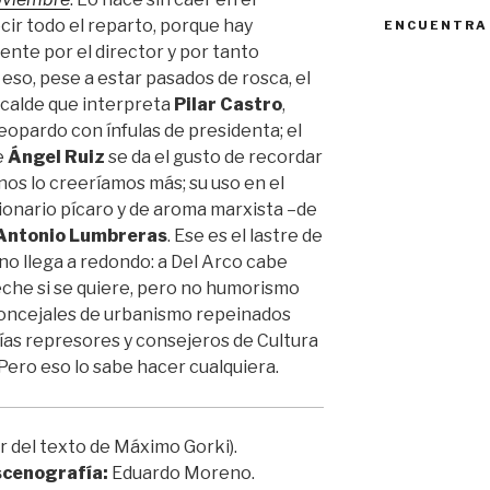
cir todo el reparto, porque hay
ENCUENTRA
nte por el director y por tanto
 eso, pese a estar pasados de rosca, el
alcalde que interpreta
Pilar Castro
,
eopardo con ínfulas de presidenta; el
e
Ángel Ruiz
se da el gusto de recordar
nos lo creeríamos más; su uso en el
cionario pícaro y de aroma marxista –de
Antonio Lumbreras
. Ese es el lastre de
no llega a redondo: a Del Arco cabe
 leche si se quiere, pero no humorismo
e concejales de urbanismo repeinados
icías represores y consejeros de Cultura
 Pero eso lo sabe hacer cualquiera.
r del texto de Máximo Gorki).
cenografía:
Eduardo Moreno.