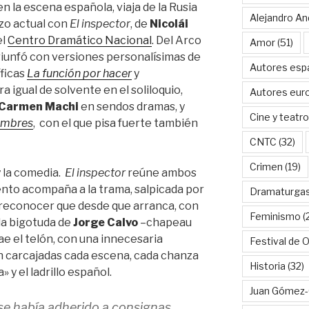
n la escena española, viaja de la Rusia
Alejandro An
azo actual con
El inspector
, de
Nicolái
el
Centro Dramático Nacional
. Del Arco
Amor
(51)
riunfó con versiones personalísimas de
Autores esp
ficas
La función por hacer
y
a igual de solvente en el soliloquio,
Autores eur
Carmen Machi
en sendos dramas, y
Cine y teatro
ombres
, con el que pisa fuerte también
CNTC
(32)
Crimen
(19)
y la comedia.
El inspector
reúne ambos
iento acompaña a la trama, salpicada por
Dramaturga
 reconocer que desde que arranca, con
Feminismo
(
da bigotuda de
Jorge Calvo
–chapeau
ae el telón, con una innecesaria
Festival de 
on carcajadas cada escena, cada chanza
Historia
(32)
» y el ladrillo español.
Juan Gómez-
 se había adherido a consignas,