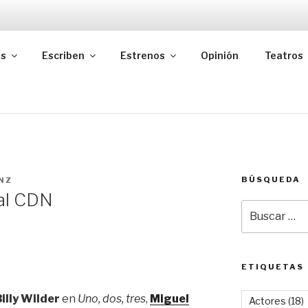
as
Escriben
Estrenos
Opinión
Teatros
BÚSQUEDA
NZ
a al CDN
Buscar
por:
ETIQUETAS
illy Wilder
en
Uno, dos, tres
,
Miguel
Actores
(18)