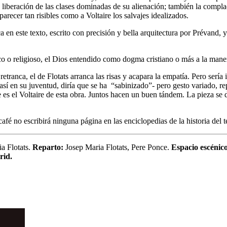
 liberación de las clases dominadas de su alienación; también la compla
arecer tan risibles como a Voltaire los salvajes idealizados.
en este texto, escrito con precisión y bella arquitectura por Prévand, 
ico o religioso, el Dios entendido como dogma cristiano o más a la maner
anca, el de Flotats arranca las risas y acapara la empatía. Pero sería i
sí en su juventud, diría que se ha “sabinizado”- pero gesto variado, 
e es el Voltaire de esta obra. Juntos hacen un buen tándem. La pieza se d
afé no escribirá ninguna página en las enciclopedias de la historia del 
a Flotats.
Reparto:
Josep Maria Flotats, Pere Ponce.
Espacio escénic
rid.