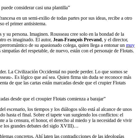
 puede considerar casi una plantilla”
 francesa en un semi-exilio de todas partes por sus ideas, recibe a otro
so el primer antisistema.
eas y su persona. Imaginen. Rousseau cree solo en la bondad de la
ntro es imaginado. El autor,
Jean-François Prevand
, y el director,
o prerromántico de su apasionado colega, quien llega a entonar un
muy
 simpatías del respetable, de nuevo, están con el personaje de Flotats.
erder. La Civilización Occidental no puede perder. Lo que somos se
seau-. Es lógico que así sea. Quien firma sin duda se reconoce más
enta de que las cartas están marcadas desde que el crupier Flotats
cadas desde que el croupier Flotats comienza a barajar”
 del escenario, los tiempos y los diálogos sólo está al alcance de unos
o hasta el final. Sobre el tapete van surgiendo los conflictos: el
e a la censura, el honor, el derecho al miedo y la necesidad de vivir
o de los grandes debates del siglo XVIII)…
emas concretos. Ahí laten las contradicciones de las ideologías