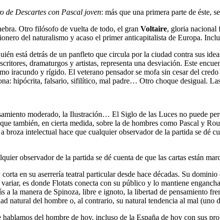
o de Descartes con Pascal joven
: más que una primera parte de éste, se
ebra. Otro filósofo de vuelta de todo, el gran
Voltaire
, gloria nacional
ionero del naturalismo y acaso el primer anticapitalista de Europa. Inclu
uién está detrás de un panfleto que circula por la ciudad contra sus id
escritores, dramaturgos y artistas, representa una desviación. Este encue
omo iracundo y rígido. El veterano pensador se mofa sin cesar del cred
a: hipócrita, falsario, sifilítico, mal padre… Otro choque desigual. Las
pensamiento moderado, la Ilustración… El Siglo de las Luces no puede p
nque también, en cierta medida, sobre la de hombres como Pascal y Rous
a broza intelectual hace que cualquier observador de la partida se dé cu
lquier observador de la partida se dé cuenta de que las cartas están mar
y corta en su aserrería teatral particular desde hace décadas. Su dominio
a variar, es donde Flotats conecta con su público y lo mantiene enganchad
 a la manera de Spinoza, libre e ignoto, la libertad de pensamiento frent
ndad natural del hombre o, al contrario, su natural tendencia al mal (un
 hablamos del hombre de hoy, incluso de la España de hoy con sus probl