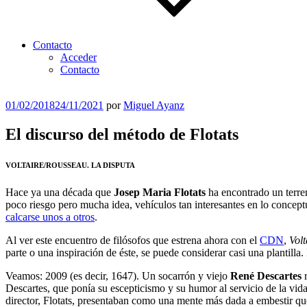
Contacto
Acceder
Contacto
Publicado
01/02/2018
24/11/2021
por
Miguel Ayanz
el
El discurso del método de Flotats
VOLTAIRE/ROUSSEAU. LA DISPUTA
Hace ya una década que
Josep Maria Flotats
ha encontrado un terreno
poco riesgo pero mucha idea, vehículos tan interesantes en lo concept
calcarse unos a otros
.
Al ver este encuentro de filósofos que estrena ahora con el
CDN
,
Volt
parte o una inspiración de éste, se puede considerar casi una plantil
Veamos: 2009 (es decir, 1647). Un socarrón y viejo
René Descartes
r
Descartes, que ponía su escepticismo y su humor al servicio de la vida
director, Flotats, presentaban como una mente más dada a embestir que