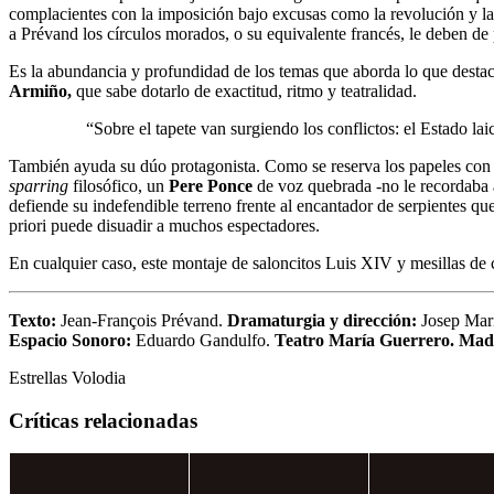
complacientes con la imposición bajo excusas como la revolución y la
a Prévand los círculos morados, o su equivalente francés, le deben de p
Es la abundancia y profundidad de los temas que aborda lo que destaca 
Armiño,
que sabe dotarlo de exactitud, ritmo y teatralidad.
“Sobre el tapete van surgiendo los conflictos: el Estado la
También ayuda su dúo protagonista. Como se reserva los papeles con retr
sparring
filosófico, un
Pere Ponce
de voz quebrada -no le recordaba a
defiende su indefendible terreno frente al encantador de serpientes qu
priori puede disuadir a muchos espectadores.
En cualquier caso, este montaje de saloncitos Luis XIV y mesillas de c
Texto:
Jean-François Prévand.
Dramaturgia y dirección:
Josep Mari
Espacio Sonoro:
Eduardo Gandulfo.
Teatro María Guerrero. Mad
Estrellas Volodia
Críticas relacionadas