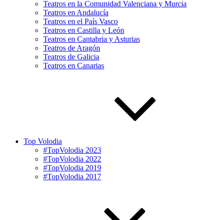
Teatros en la Comunidad Valenciana y Murcia
Teatros en Andalucía
Teatros en el País Vasco
Teatros en Castilla y León
Teatros en Cantabria y Asturias
Teatros de Aragón
Teatros de Galicia
Teatros en Canarias
Top Volodia
#TopVolodia 2023
#TopVolodia 2022
#TopVolodia 2019
#TopVolodia 2017