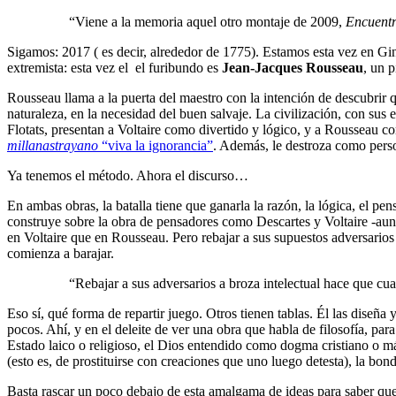
“Viene a la memoria aquel otro montaje de 2009,
Encuentr
Sigamos: 2017 ( es decir, alrededor de 1775). Estamos esta vez en Gin
extremista: esta vez el el furibundo es
Jean-Jacques Rousseau
, un p
Rousseau llama a la puerta del maestro con la intención de descubrir q
naturaleza, en la necesidad del buen salvaje. La civilización, con sus 
Flotats, presentan a Voltaire como divertido y lógico, y a Rousseau c
millanastrayano
“viva la ignorancia”
. Además, le destroza como person
Ya tenemos el método. Ahora el discurso…
En ambas obras, la batalla tiene que ganarla la razón, la lógica, el 
construye sobre la obra de pensadores como Descartes y Voltaire -au
en Voltaire que en Rousseau. Pero rebajar a sus supuestos adversarios 
comienza a barajar.
“Rebajar a sus adversarios a broza intelectual hace que cua
Eso sí, qué forma de repartir juego. Otros tienen tablas. Él las diseña 
pocos. Ahí, y en el deleite de ver una obra que habla de filosofía, par
Estado laico o religioso, el Dios entendido como dogma cristiano o más
(esto es, de prostituirse con creaciones que uno luego detesta), la bo
Basta rascar un poco debajo de esta amalgama de ideas para saber que