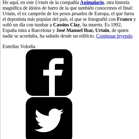
He aquí, en este
Urtain
de la compañía
Animalario
, otra historia
magnífica de ídolos de barro de la que también conocemos el final:
Urtain, el ex campeón de los pesos pesados de Europa, el que fuera
el deportista más popular del país, el que se fotografió con
Franco
y
soñó un día con tumbar a
Cassius Clay
, ha muerto. Es 1992,
España mira a Barcelona y
José Manuel Ibar, Urtain
, de quien
“El
nadie se acordaba, ha saltado desde un edificio.
Continuar leyendo
hur
Estrellas Volodia
de
Ani