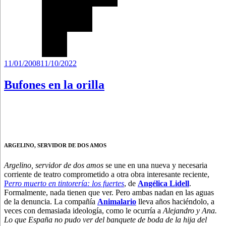
Publicado
11/01/2008
11/10/2022
el
Bufones en la orilla
ARGELINO, SERVIDOR DE DOS AMOS
Argelino, servidor de dos amos
se une en una nueva y necesaria
corriente de teatro comprometido a otra obra interesante reciente,
P
erro muerto en tintorería: los fuertes
, de
Angélica Lidell
.
Formalmente, nada tienen que ver. Pero ambas nadan en las aguas
de la denuncia. La compañía
Animalario
lleva años haciéndolo, a
veces con demasiada ideología, como le ocurría a
Alejandro y Ana.
Lo que España no pudo ver del banquete de boda de la hija del