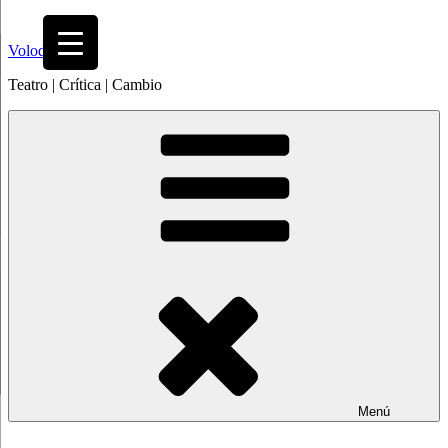
Saltar
al
Volodia
contenido
Teatro | Crítica | Cambio
Menú