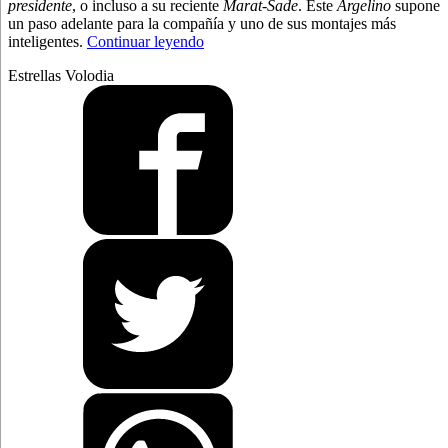
presidente
, o incluso a su reciente
Marat-Sade
. Este
Argelino
supone
un paso adelante para la compañía y uno de sus montajes más
“Bufones
inteligentes.
Continuar leyendo
en
Estrellas Volodia
la
orilla”