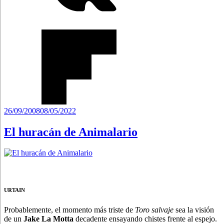
Publicado
26/09/2008
08/05/2022
el
El huracán de Animalario
URTAIN
Probablemente, el momento más triste de
Toro salvaje
sea la visión
de un
Jake La Motta
decadente ensayando chistes frente al espejo.