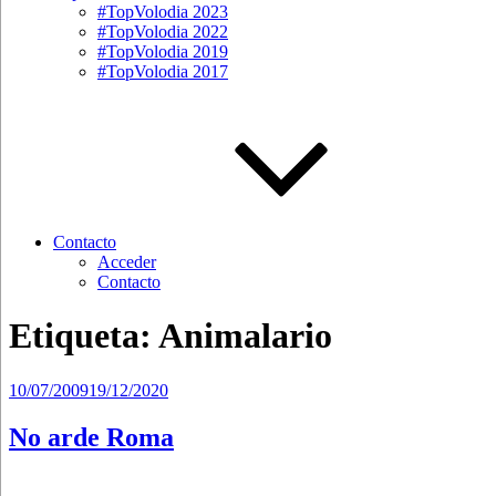
#TopVolodia 2023
#TopVolodia 2022
#TopVolodia 2019
#TopVolodia 2017
Contacto
Acceder
Contacto
Etiqueta:
Animalario
Publicado
10/07/2009
19/12/2020
el
No arde Roma