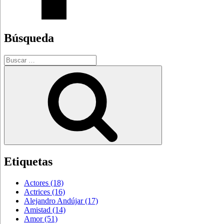
Búsqueda
Buscar
por:
Buscar
Etiquetas
Actores
(18)
Actrices
(16)
Alejandro Andújar
(17)
Amistad
(14)
Amor
(51)