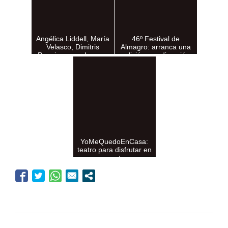
Angélica Liddell, María
46º Festival de
Velasco, Dimitris
Almagro: arranca una
Papaioannou, Ivo van
edición con dirección
Hove, Sasha Waltz,
con Irene Pardo y
Milo Rau, Daniel V...
protagonismo de las
aut...
YoMeQuedoEnCasa:
teatro para disfrutar en
cuarentena