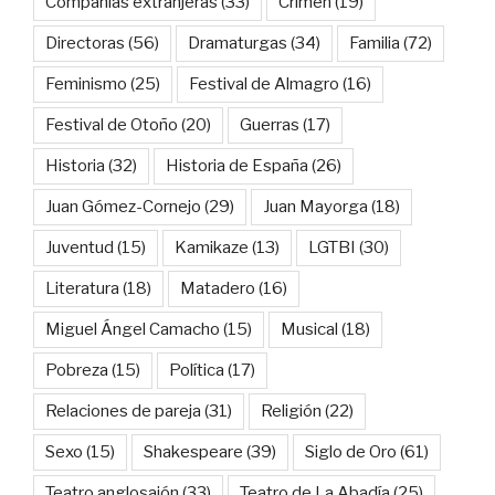
Compañías extranjeras
(33)
Crimen
(19)
Directoras
(56)
Dramaturgas
(34)
Familia
(72)
Feminismo
(25)
Festival de Almagro
(16)
Festival de Otoño
(20)
Guerras
(17)
Historia
(32)
Historia de España
(26)
Juan Gómez-Cornejo
(29)
Juan Mayorga
(18)
Juventud
(15)
Kamikaze
(13)
LGTBI
(30)
Literatura
(18)
Matadero
(16)
Miguel Ángel Camacho
(15)
Musical
(18)
Pobreza
(15)
Política
(17)
Relaciones de pareja
(31)
Religión
(22)
Sexo
(15)
Shakespeare
(39)
Siglo de Oro
(61)
Teatro anglosajón
(33)
Teatro de La Abadía
(25)