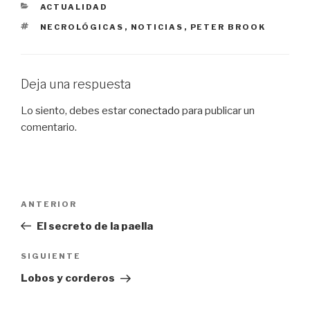
CATEGORÍAS
ACTUALIDAD
ETIQUETAS
NECROLÓGICAS
,
NOTICIAS
,
PETER BROOK
Deja una respuesta
Lo siento, debes estar
conectado
para publicar un
comentario.
Navegación
Entrada
ANTERIOR
de
anterior:
El secreto de la paella
entradas
Siguiente
SIGUIENTE
entrada
Lobos y corderos