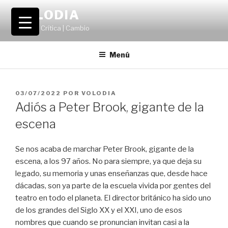
Saltar
VOLODIA
al
Teatro | Crítica | Cambio
contenido
Menú
PUBLICADO
03/07/2022
POR
VOLODIA
EL
Adiós a Peter Brook, gigante de la
escena
Se nos acaba de marchar Peter Brook, gigante de la
escena, a los 97 años. No para siempre, ya que deja su
legado, su memoria y unas enseñanzas que, desde hace
dácadas, son ya parte de la escuela vivida por gentes del
teatro en todo el planeta. El director británico ha sido uno
de los grandes del Siglo XX y el XXI, uno de esos
nombres que cuando se pronuncian invitan casi a la