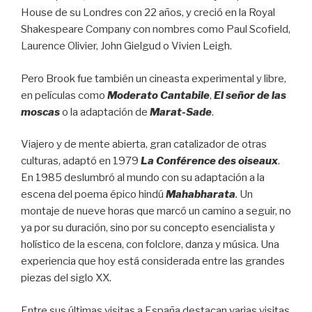
House de su Londres con 22 años, y creció en la Royal
Shakespeare Company con nombres como Paul Scofield,
Laurence Olivier, John Gielgud o Vivien Leigh.
Pero Brook fue también un cineasta experimental y libre,
en películas como
Moderato Cantabile
,
El señor de las
moscas
o la adaptación de
Marat-Sade
.
Viajero y de mente abierta, gran catalizador de otras
culturas, adaptó en 1979
La Conférence des oiseaux
.
En 1985 deslumbró al mundo con su adaptación a la
escena del poema épico hindú
Mahabharata
.
Un
montaje de nueve horas que marcó un camino a seguir, no
ya por su duración, sino por su concepto esencialista y
holístico de la escena, con folclore, danza y música. Una
experiencia que hoy está considerada entre las grandes
piezas del siglo XX.
Entre sus últimas visitas a España destacan varias visitas