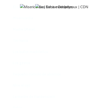
El castillo de Lindabridis
Misericordia
Madre (Mère)
Tío Vania
Los bufos madrileños
Los gestos
Pequeño cúmulo de abismos
Abre el ojo
La madre de Frankenstein
Rabia