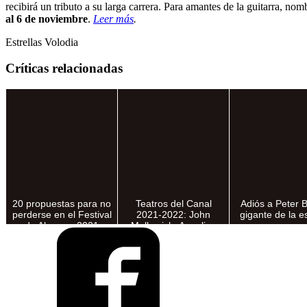
recibirá un tributo a su larga carrera. Para amantes de la guitarra
al 6 de noviembre
.
Leer más
.
Estrellas Volodia
Críticas relacionadas
20 propuestas para no
Teatros del Canal
Adiós a Peter 
perderse en el Festival
2021-2022: John
gigante de la 
de Almagro 2021
Malkovich, Angelica
Liddell, Krystian Lupa,
Pippo Delbono y
Andrés...