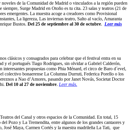
s y noveles de la Comunidad de Madrid o vinculados a la región pueden
e siempre, Surge Madrid en Otoño es tu cita. 23 salas y teatros (21 de
dores emergentes. La muestra acoge a creadores como Provisional
antes, La ligereza, Las inviernas teatro, Salto al vacío, Amaranta
Enrique Bustos.
Del 25 de septiembre al 30 de octubre
.
Leer más
nos clásicos y consagrados para celebrar que el festival entra en su
d y el portugués Tiago Rodrigues, sin olvidar a Gabriel Calderón,
con interesantes propuestas como Phia Ménard, el circo de Baro d´evel,
el colectivo bonaerense La Columna Durruti, Federica Porello o los
Torreznos a Nao d’Amores, pasando por Janet Novás, Societat Doctor
hi.
Del 10 al 27 de noviembre
.
Leer más.
Teatros del Canal y otros espacios de la Comunidad. En total, 15
del Pozo y La Tremendita, entre algunos de los grandes cantaores y
o, José Maya, Carmen Cortés y la maestra madrileña La Tati, que