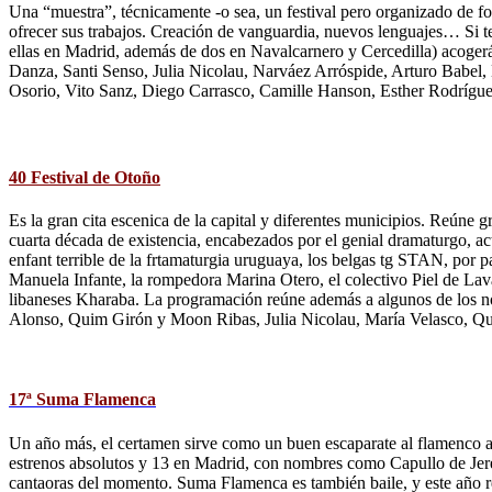
Una “muestra”, técnicamente -o sea, un festival pero organizado de f
ofrecer sus trabajos. Creación de vanguardia, nuevos lenguajes… Si te
ellas en Madrid, además de dos en Navalcarnero y Cercedilla) acogerá
Danza, Santi Senso, Julia Nicolau, Narváez Arróspide, Arturo Babel, 
Osorio, Vito Sanz, Diego Carrasco, Camille Hanson, Esther Rodrígu
40 Festival de Otoño
Es la gran cita escenica de la capital y diferentes municipios. Reúne g
cuarta década de existencia, encabezados por el genial dramaturgo, a
enfant terrible de la frtamaturgia uruguaya, los belgas tg STAN, por 
Manuela Infante, la rompedora Marina Otero, el colectivo Piel de La
libaneses Kharaba. La programación reúne además a algunos de los n
Alonso, Quim Girón y Moon Ribas, Julia Nicolau, María Velasco, Q
17ª Suma Flamenca
Un año más, el certamen sirve como un buen escaparate al flamenco ac
estrenos absolutos y 13 en Madrid, con nombres como Capullo de Jere
cantaoras del momento. Suma Flamenca es también baile, y este año r