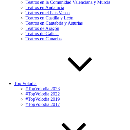
Teatros en la Comunidad Valenciana y Murcia
Teatros en Andalucía
Teatros en el País Vasco
Teatros en Castilla y León
Teatros en Cantabria y Asturias
Teatros de Aragón
Teatros de Galicia
Teatros en Canarias
Top Volodia
#TopVolodia 2023
#TopVolodia 2022
#TopVolodia 2019
#TopVolodia 2017