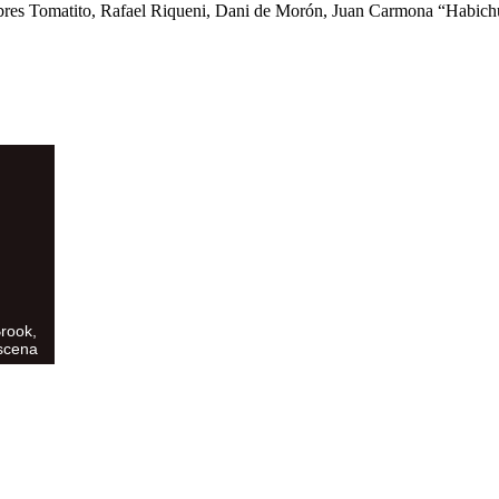
, nombres Tomatito, Rafael Riqueni, Dani de Morón, Juan Carmona “Habi
Brook,
escena