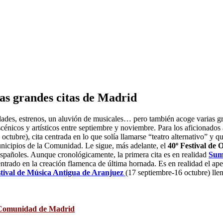
las grandes citas de Madrid
ades, estrenos, un aluvión de musicales… pero también acoge varias gra
cénicos y artísticos entre septiembre y noviembre. Para los aficionados 
ctubre), cita centrada en lo que solía llamarse “teatro alternativo” y q
municipios de la Comunidad. Le sigue, más adelante, el
40º Festival de
españoles.
Aunque cronológicamente, la primera cita es en realidad
Sum
ntrado en la creación flamenca de última hornada. Es en realidad el aper
stival de Música Antigua de Aranjuez
(17 septiembre-16 octubre) llen
a Comunidad de Madrid