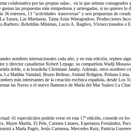
orma colaborativa por las propias salas-, en la que artistas consagrado
 gustan las propuestas más rompedoras y arriesgadas, si no quieres lo d
n 36 estrenos, 13 “actividades transversas” y seis propuestas de crea
La Tarara, Las Martianas, Tania Arias Winogradow, Producciones Inconst
ez-Barbero, Rebeldías Mínimas, Lucio A. Baglivo, Viviseccionados o 
randes nombres internacionales cada año, y en esta edición, repiten algu
ctor y director canadiense Robert Lepage, su compatriota Wadji Mouawa
partida doble, o la brasileña Christiane Jatahy. Además, otros nombres 
va, La Maldita Vanidad, Bruno Beltrao, Animal Religion, Poliana Lima, 
ombres más interesantes de la creación escénica española, desde Los 
uemar las Naves o el nuevo flamenco de María del Mar Suárez La Chac
tual: 41 espectáculos podrán verse en esta 17ª edición, consede en los 
z, Mayte Martín, El Pele, Carmen Linares, Esperanza Fernández, Paco 
eunirá a María Pagés, Jesús Carmona, Mercedes Ruiz, Patricia Guerrer