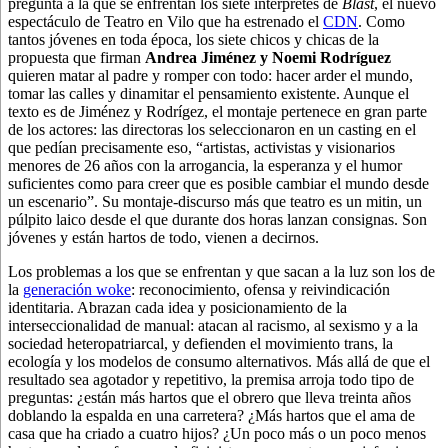
pregunta a la que se enfrentan los siete intérpretes de
Blast
, el nuevo
espectáculo de Teatro en Vilo que ha estrenado el
CDN
. Como
tantos jóvenes en toda época, los siete chicos y chicas de la
propuesta que firman
Andrea Jiménez y Noemi Rodríguez
quieren matar al padre y romper con todo: hacer arder el mundo,
tomar las calles y dinamitar el pensamiento existente. Aunque el
texto es de Jiménez y Rodrígez, el montaje pertenece en gran parte
de los actores: las directoras los seleccionaron en un casting en el
que pedían precisamente eso, “artistas, activistas y visionarios
menores de 26 años con la arrogancia, la esperanza y el humor
suficientes como para creer que es posible cambiar el mundo desde
un escenario”. Su montaje-discurso más que teatro es un mitin, un
púlpito laico desde el que durante dos horas lanzan consignas. Son
jóvenes y están hartos de todo, vienen a decirnos.
Los problemas a los que se enfrentan y que sacan a la luz son los de
la
generación woke
: reconocimiento, ofensa y reivindicación
identitaria. Abrazan cada idea y posicionamiento de la
interseccionalidad de manual: atacan al racismo, al sexismo y a la
sociedad heteropatriarcal, y defienden el movimiento trans, la
ecología y los modelos de consumo alternativos. Más allá de que el
resultado sea agotador y repetitivo, la premisa arroja todo tipo de
preguntas: ¿están más hartos que el obrero que lleva treinta años
doblando la espalda en una carretera? ¿Más hartos que el ama de
casa que ha criado a cuatro hijos? ¿Un poco más o un poco menos