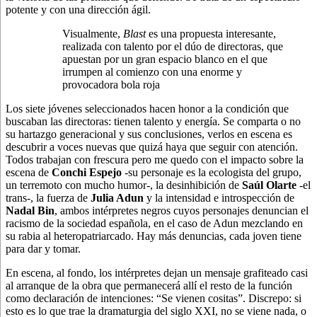
potente y con una dirección ágil.
Visualmente,
Blast
es una propuesta interesante,
realizada con talento por el dúo de directoras, que
apuestan por un gran espacio blanco en el que
irrumpen al comienzo con una enorme y
provocadora bola roja
Los siete jóvenes seleccionados hacen honor a la condición que
buscaban las directoras: tienen talento y energía. Se comparta o no
su hartazgo generacional y sus conclusiones, verlos en escena es
descubrir a voces nuevas que quizá haya que seguir con atención.
Todos trabajan con frescura pero me quedo con el impacto sobre la
escena de
Conchi
Espejo
-su personaje es la ecologista del grupo,
un terremoto con mucho humor-, la desinhibición de
Saúl Olarte
-el
trans-, la fuerza de
Julia Adun
y la intensidad e introspección de
Nadal Bin
, ambos intérpretes negros cuyos personajes denuncian el
racismo de la sociedad española, en el caso de Adun mezclando en
su rabia al heteropatriarcado. Hay más denuncias, cada joven tiene
para dar y tomar.
En escena, al fondo, los intérpretes dejan un mensaje grafiteado casi
al arranque de la obra que permanecerá allí el resto de la función
como declaración de intenciones: “Se vienen cositas”. Discrepo: si
esto es lo que trae la dramaturgia del siglo XXI, no se viene nada, o