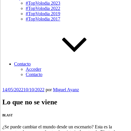
#TopVolodia 2023
#TopVolodia 2022
#TopVolodia 2019
#TopVolodia 2017
Contacto
Acceder
Contacto
Publicado
14/05/2022
10/10/2022
por
Miguel Ayanz
el
Lo que no se viene
BLAST
¿Se puede cambiar el mundo desde un escenario? Esta es la