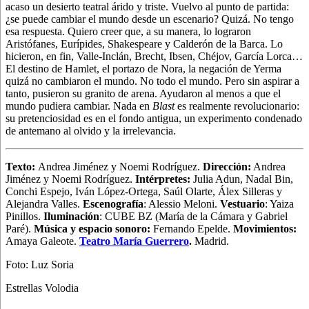
acaso un desierto teatral árido y triste. Vuelvo al punto de partida:
¿se puede cambiar el mundo desde un escenario? Quizá. No tengo
esa respuesta. Quiero creer que, a su manera, lo lograron
Aristófanes, Eurípides, Shakespeare y Calderón de la Barca. Lo
hicieron, en fin, Valle-Inclán, Brecht, Ibsen, Chéjov, García Lorca…
El destino de Hamlet, el portazo de Nora, la negación de Yerma
quizá no cambiaron el mundo. No todo el mundo. Pero sin aspirar a
tanto, pusieron su granito de arena. Ayudaron al menos a que el
mundo pudiera cambiar. Nada en
Blast
es realmente revolucionario:
su pretenciosidad es en el fondo antigua, un experimento condenado
de antemano al olvido y la irrelevancia.
Texto:
Andrea Jiménez y Noemi Rodríguez.
Dirección:
Andrea
Jiménez y Noemi Rodríguez.
Intérpretes:
Julia Adun, Nadal Bin,
Conchi Espejo, Iván López-Ortega, Saúl Olarte, Álex Silleras y
Alejandra Valles.
Escenografía
: Alessio Meloni.
Vestuario
: Yaiza
Pinillos.
Iluminación
: CUBE BZ (María de la Cámara y Gabriel
Paré).
Música y espacio sonoro:
Fernando Epelde.
Movimientos:
Amaya Galeote.
Teatro María Guerrero
.
Madrid.
Foto: Luz Soria
Estrellas Volodia