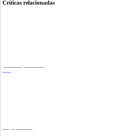
Críticas relacionadas
¡Este cuerpo no es el
mío!
Un golpe fallido