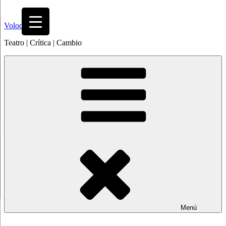
Saltar
al
Volodia
contenido
Teatro | Crítica | Cambio
Menú