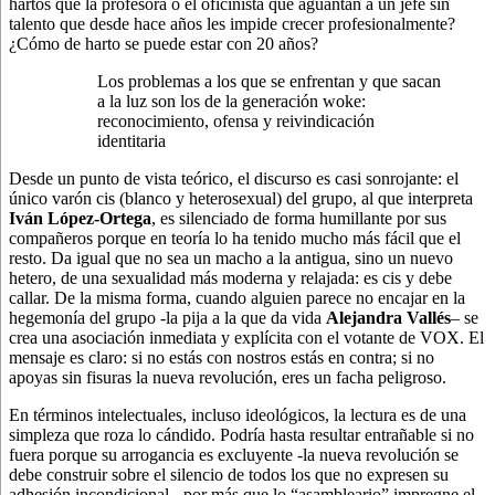
hartos que la profesora o el oficinista que aguantan a un jefe sin
talento que desde hace años les impide crecer profesionalmente?
¿Cómo de harto se puede estar con 20 años?
Los problemas a los que se enfrentan y que sacan
a la luz son los de la generación woke:
reconocimiento, ofensa y reivindicación
identitaria
Desde un punto de vista teórico, el discurso es casi sonrojante: el
único varón cis (blanco y heterosexual) del grupo, al que interpreta
Iván López-Ortega
, es silenciado de forma humillante por sus
compañeros porque en teoría lo ha tenido mucho más fácil que el
resto. Da igual que no sea un macho a la antigua, sino un nuevo
hetero, de una sexualidad más moderna y relajada: es cis y debe
callar. De la misma forma, cuando alguien parece no encajar en la
hegemonía del grupo -la pija a la que da vida
Alejandra Vallés
– se
crea una asociación inmediata y explícita con el votante de VOX. El
mensaje es claro: si no estás con nostros estás en contra; si no
apoyas sin fisuras la nueva revolución, eres un facha peligroso.
En términos intelectuales, incluso ideológicos, la lectura es de una
simpleza que roza lo cándido. Podría hasta resultar entrañable si no
fuera porque su arrogancia es excluyente -la nueva revolución se
debe construir sobre el silencio de todos los que no expresen su
adhesión incondicional-, por más que lo “asambleario” impregne el