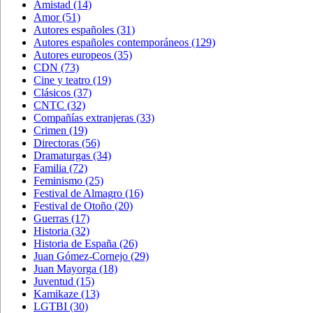
Amistad
(14)
Amor
(51)
Autores españoles
(31)
Autores españoles contemporáneos
(129)
Autores europeos
(35)
CDN
(73)
Cine y teatro
(19)
Clásicos
(37)
CNTC
(32)
Compañías extranjeras
(33)
Crimen
(19)
Directoras
(56)
Dramaturgas
(34)
Familia
(72)
Feminismo
(25)
Festival de Almagro
(16)
Festival de Otoño
(20)
Guerras
(17)
Historia
(32)
Historia de España
(26)
Juan Gómez-Cornejo
(29)
Juan Mayorga
(18)
Juventud
(15)
Kamikaze
(13)
LGTBI
(30)