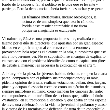
fondo de lo expuesto. Sí, al público se le pide que se levante y
participe. Pero la democracia debería invitar a escuchar y respetar.
En términos intelectuales, incluso ideológicos, la
lectura es de una simpleza que roza lo cándido.
Podría hasta resultar entrañable si no fuera
porque su arrogancia es excluyente
Visualmente,
Blast
es una propuesta interesante, realizada con
talento por el dúo de directoras, que apuestan por un gran espacio
blanco en el que irrumpen al comienzo con una enorme y
provocadora bola roja: es el elefante en la sala, el problema que está
ahí y no queremos ver. No es suposición: se encargan de explicarlo,
en este caso con el problema identificado como el capitalismo (línea
de debate al margen: ¿es necesaria la explicación en el arte?).
A lo largo de la pieza, los jóvenes hablan, debaten, rompen la cuarta
pared, comparten con el público sus preocupaciones y su rabia,
piden la opinión de la sala, realizan votaciones, bailan, ríen, juegan,
pintan y ocupan el espacio escénico como un ejército de insumisos,
siempre micrófono en mano, como mandan los cánones del teatro
contemporáneo, en un torbellino de acciones que justifica el título
-“estallido” en su traducción al español- y que acaba en una especie
de rave, una celebración de la vida, la juventud, el poliamor y acaso
la victoria de las premisas que defiende. Se trata de un espectáculo