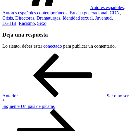
Autores españoles
,
Autores españoles contemporáneos
,
Brecha generacional
,
CDN
,
Crisis
,
Directoras
,
Dramaturgas
,
Identidad sexual
,
Juventud
,
LGTBI
,
Racismo
,
Sexo
Deja una respuesta
Lo siento, debes estar
conectado
para publicar un comentario.
Navegación
Entrada
anterior:
de
entradas
Anterior
Ser o no ser
*
Siguiente
Siguiente
Un país de pícaras
entrada