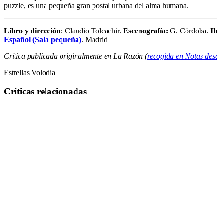
puzzle, es una pequeña gran postal urbana del alma humana.
Libro y dirección:
Claudio Tolcachir.
Escenografía:
G. Córdoba.
I
Español (Sala pequeña)
. Madrid
Crítica publicada originalmente en La Razón (
recogida en Notas desd
Estrellas Volodia
Críticas relacionadas
Tolcachir le hace
justicia a Miller