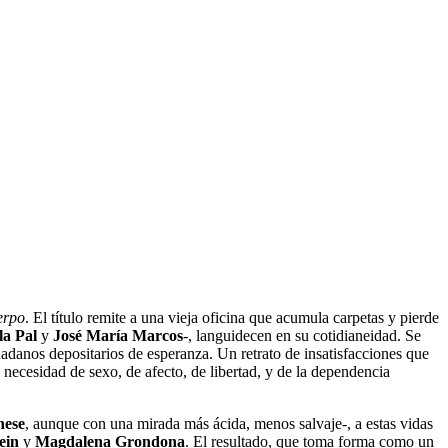
erpo
. El título remite a una vieja oficina que acumula carpetas y pierde
la Pal
y
José María Marcos
-, languidecen en su cotidianeidad.
Se
udadanos depositarios de esperanza. Un retrato de insatisfacciones que
a necesidad de sexo, de afecto, de libertad, y de la dependencia
nese
, aunque con una mirada más ácida, menos salvaje-, a estas vidas
ein
y
Magdalena Grondona
. El resultado, que toma forma como un