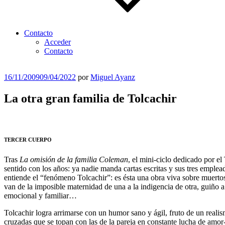
Contacto
Acceder
Contacto
Publicado
16/11/2009
09/04/2022
por
Miguel Ayanz
el
La otra gran familia de Tolcachir
TERCER CUERPO
Tras
La omisión de la familia Coleman
, el mini-ciclo dedicado por el
sentido con los años: ya nadie manda cartas escritas y sus tres emple
entiende el “fenómeno Tolcachir”: es ésta una obra viva sobre muertos,
van de la imposible maternidad de una a la indigencia de otra, guiño a 
emocional y familiar…
Tolcachir logra arrimarse con un humor sano y ágil, fruto de un real
cruzadas que se topan con las de la pareja en constante lucha de am