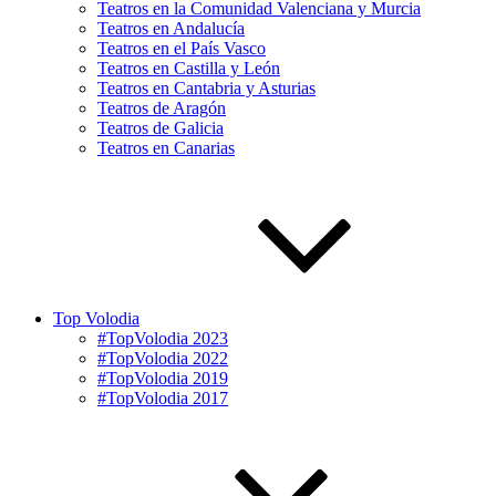
Teatros en la Comunidad Valenciana y Murcia
Teatros en Andalucía
Teatros en el País Vasco
Teatros en Castilla y León
Teatros en Cantabria y Asturias
Teatros de Aragón
Teatros de Galicia
Teatros en Canarias
Top Volodia
#TopVolodia 2023
#TopVolodia 2022
#TopVolodia 2019
#TopVolodia 2017