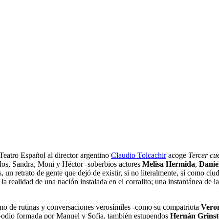
 Teatro Español al director argentino
Claudio Tolcachir
acoge
Tercer cu
ados, Sandra, Moni y Héctor -soberbios actores
Melisa Hermida
,
Danie
 un retrato de gente que dejó de existir, si no literalmente, sí como ci
la realidad de una nación instalada en el corralito; una instantánea de l
ismo de rutinas y conversaciones verosímiles -como su compatriota
Vero
or-odio formada por Manuel y Sofía, también estupendos
Hernán Grinst