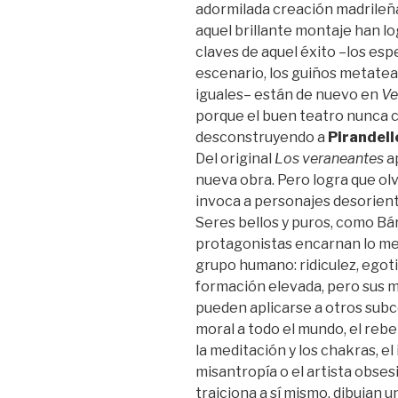
adormilada creación madrileñ
aquel brillante montaje han log
claves de aquel éxito –los es
escenario, los guiños metateat
iguales– están de nuevo en
Ve
porque el buen teatro nunca c
desconstruyendo a
Pirandell
Del original
Los veraneantes
a
nueva obra. Pero logra que ol
invoca a personajes desorien
Seres bellos y puros, como Bár
protagonistas encarnan lo mejo
grupo humano: ridiculez, egot
formación elevada, pero sus m
pueden aplicarse a otros subco
moral a todo el mundo, el rebe
la meditación y los chakras, el
misantropía o el artista obses
traiciona a sí mismo, dibujan 