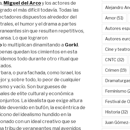
a,
Miguel del Arco
y los actores de
Alejandro An
rado el más difícil todavía. Todas las
pectadores dispuestos alrededor del
Amor
(51)
rales, el humor y el drama a partes
Autores esp
raneantes
sin que resulten repetitivos,
ansa. Lo que lograron
Autores eur
o
lo multiplican dinamitando a
Gorki
.
Cine y teatro
penas quedan los cimientos en esta
videmos todo durante otro ritual que
CNTC
(32)
tados.
Crimen
(19)
bara, o pura fachada, como Israel, los
r y, sobre todo, lo peor de cualquier
Dramaturga
ismo y vacío. Son burgueses de
Feminismo
(
ales de elite cultural y económica
njuntos. La idealista que exige altura
Festival de 
lde devenido en bufón, la excéntrica de
Historia
(32)
 icono del idealismo hundido en la
ionado con un ideal creativo que se
Juan Gómez-
una tribu de veraneantes mal avenidos