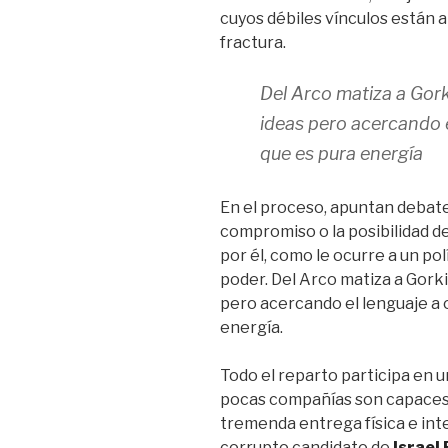
cuyos débiles vínculos están a
fractura.
Del Arco matiza a Gork
ideas pero acercando e
que es pura energía
En el proceso, apuntan debates
compromiso o la posibilidad d
por él, como le ocurre a un polí
poder. Del Arco matiza a Gorki
pero acercando el lenguaje a 
energía.
Todo el reparto participa en 
pocas compañías son capaces d
tremenda entrega física e in
corrupto candidato de
Israel 