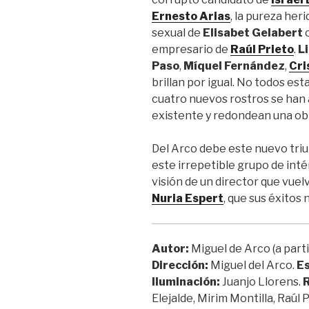
Ernesto Arias
, la pureza her
sexual de
Elisabet Gelabert
o
empresario de
Raúl Prieto
.
L
Paso
,
Míquel Fernández
,
Cri
brillan por igual. No todos es
cuatro nuevos rostros se han 
existente y redondean una o
Del Arco debe este nuevo triun
este irrepetible grupo de inté
visión de un director que vuel
Nuria Espert
, que sus éxitos 
Autor:
Miguel de Arco (a parti
Dirección:
Miguel del Arco.
Es
Iluminación:
Juanjo Llorens.
R
Elejalde, Mirim Montilla, Raúl