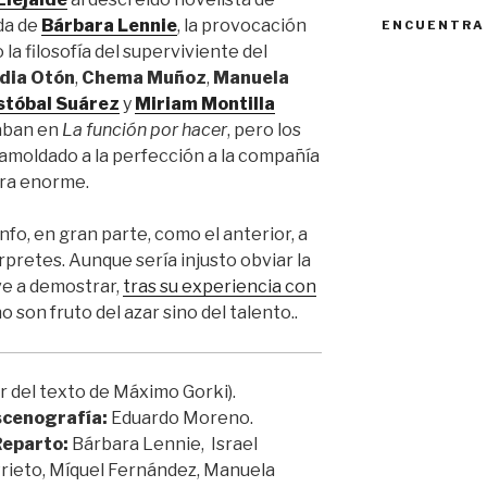
ida de
Bárbara Lennie
, la provocación
ENCUENTRA
 la filosofía del superviviente del
idia Otón
,
Chema
Muñoz
,
Manuela
stóbal Suárez
y
Miriam Montilla
taban en
La función por hacer
, pero los
amoldado a la perfección a la compañía
bra enorme.
fo, en gran parte, como el anterior, a
rpretes. Aunque sería injusto obviar la
ve a demostrar,
tras su experiencia con
no son fruto del azar sino del talento..
r del texto de Máximo Gorki).
cenografía:
Eduardo Moreno.
eparto:
Bárbara Lennie, Israel
 Prieto, Míquel Fernández, Manuela