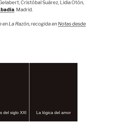
elabert, Cristóbal Suárez, Lidia Otón,
Abadía
. Madrid.
e en La Razón, recogida en
Notas desde
 del siglo XXI
La lógica del amor