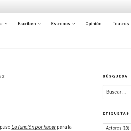
as
Escriben
Estrenos
Opinión
Teatros
BÚSQUEDA
NZ
Buscar
por:
ETIQUETAS
upuso
La función por hacer
para la
Actores
(18)