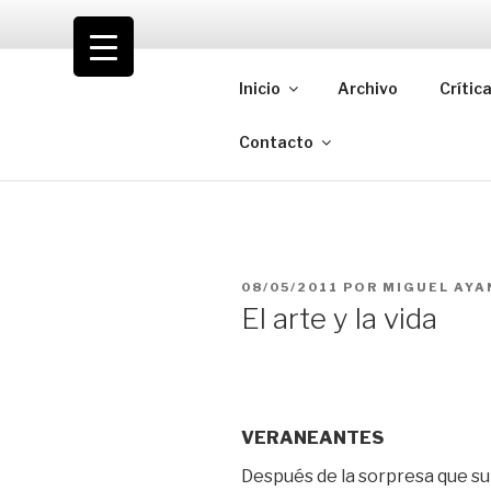
Saltar
al
VOLODIA
contenido
Inicio
Archivo
Crític
Teatro | Crítica | Cambio
Contacto
PUBLICADO
08/05/2011
POR
MIGUEL AYA
EL
El arte y la vida
VERANEANTES
Después de la sorpresa que s