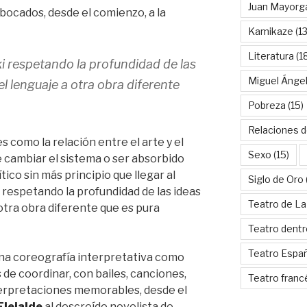
Juan Mayorg
bocados, desde el comienzo, a la
Kamikaze
(13
Literatura
(1
i respetando la profundidad de las
Miguel Ánge
l lenguaje a otra obra diferente
Pobreza
(15)
Relaciones d
 como la relación entre el arte y el
Sexo
(15)
e cambiar el sistema o ser absorbido
tico sin más principio que llegar al
Siglo de Oro
 respetando la profundidad de las ideas
Teatro de La
otra obra diferente que es pura
Teatro dentr
Teatro Espa
una coreografía interpretativa como
e coordinar, con bailes, canciones,
Teatro franc
terpretaciones memorables, desde el
Elejalde
al descreído novelista de