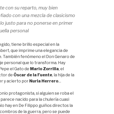
e con su reparto, muy bien
fiado con una mezcla de clasicismo
lo justo para no ponerse en primer
uella personal
gido, tiene brillo especial en la
bert, que imprime una elegancia de
je. También fenómeno el Don Genaro de
aje personal que lo transforma. Hay
 Pepe el Gato de
Mario Zorrilla
, el
ctor de
Óscar de la Fuente
, la hija de la
er y acierto por
Nuria Herrero
…
nio protagonista, si alguien se roba el
e parece nacido para la chulería cuasi
No hay en De Filippo guiños directos la
scombros de la guerra, pero se puede