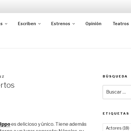
as
Escriben
Estrenos
Opinión
Teatros
BÚSQUEDA
NZ
ertos
Buscar
por:
ETIQUETAS
lippo
es delicioso y único. Tiene además
Actores
(18)