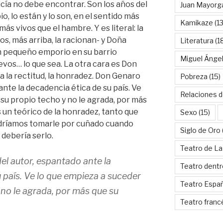
licía no debe encontrar. Son los años del
Juan Mayorg
o, lo están y lo son, en el sentido más
Kamikaze
(13
ás vivos que el hambre. Y es literal: la
os, más arriba, la racionan- y Doña
Literatura
(1
n pequeño emporio en su barrio
Miguel Ánge
evos… lo que sea. La otra cara es Don
a la rectitud, la honradez. Don Genaro
Pobreza
(15)
ante la decadencia ética de su país. Ve
Relaciones d
su propio techo y no le agrada, por más
s un teórico de la honradez, tanto que
Sexo
(15)
ríamos tomarle por cuñado cuando
Siglo de Oro
 debería serlo.
Teatro de La
el autor, espantado ante la
Teatro dentr
 país. Ve lo que empieza a suceder
Teatro Espa
 no le agrada, por más que su
Teatro franc