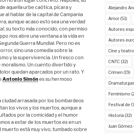
n torno a un lugar concreto: Nápoles, su
de aquella urbe caótica, pícara y
Alejandro An
e al hablar de la capital de Campania
Amor
(51)
tera, aunque acaso esto sea una verdad
a!
, su texto más conocido, con permiso
Autores esp
lippo nos abre una ventana a la vida en
Autores eur
 Segunda Guerra Mundial. Pero no es
horror, sino una comedia sobre la
Cine y teatro
smo y la supervivencia. Un fresco con
CNTC
(32)
e moralismo. Un cuento divertido y
l dolor quedan aparcados por un rato. Y
Crimen
(19)
to
Antonio Simón
es su hermoso
Dramaturga
Feminismo
(
a ciudad arrasada por los bombardeos
Festival de 
tan los vivos y los muertos, aunque a
ultados por la comicidad y el humor
Historia
(32)
amos a estar de los muertos es en un
Juan Gómez-
 el muerto está muy vivo, tumbado sobre