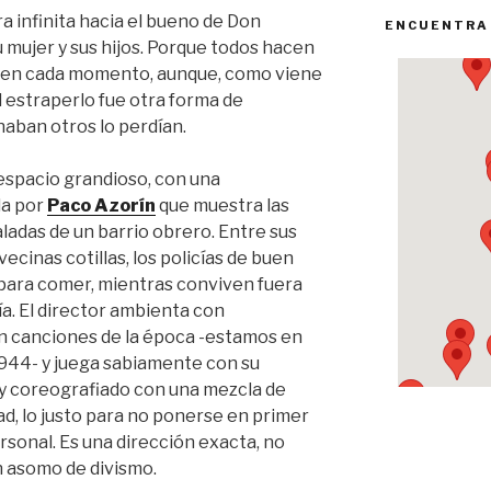
a infinita hacia el bueno de Don
ENCUENTRA
 mujer y sus hijos. Porque todos hacen
r en cada momento, aunque, como viene
 el estraperlo fue otra forma de
naban otros lo perdían.
espacio grandioso, con una
da por
Paco Azorín
que muestra las
ladas de un barrio obrero. Entre sus
vecinas cotillas, los policías de buen
 para comer, mientras conviven fuera
ía. El director ambienta con
on canciones de la época -estamos en
1944- y juega sabiamente con su
 y coreografiado con una mezcla de
ad, lo justo para no ponerse en primer
rsonal. Es una dirección exacta, no
n asomo de divismo.