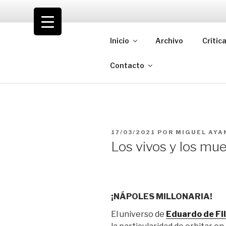
Saltar
al
VOLODIA
contenido
Inicio
Archivo
Crític
Teatro | Crítica | Cambio
Contacto
PUBLICADO
17/03/2021
POR
MIGUEL AYA
EL
Los vivos y los mu
¡NÁPOLES MILLONARIA!
El universo de
Eduardo de Fi