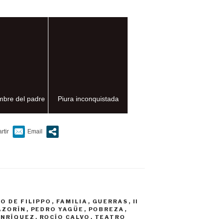
mbre del padre
Piura inconquistada
O DE FILIPPO
,
FAMILIA
,
GUERRAS
,
II
AZORÍN
,
PEDRO YAGÜE
,
POBREZA
,
ENRÍQUEZ
,
ROCÍO CALVO
,
TEATRO