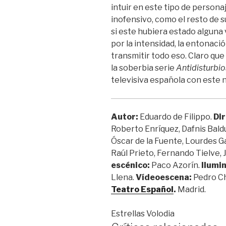
intuir en este tipo de personaj
inofensivo, como el resto de s
si este hubiera estado algun
por la intensidad, la entonació
transmitir todo eso. Claro qu
la soberbia serie
Antidisturbio
televisiva española con este n
Autor:
Eduardo de Filippo.
Dir
Roberto Enríquez, Dafnis Bald
Óscar de la Fuente, Lourdes Ga
Raúl Prieto, Fernando Tielve, J
escénico:
Paco Azorín.
Ilumi
Llena.
Vídeoescena:
Pedro C
Teatro Español
.
Madrid.
Estrellas Volodia