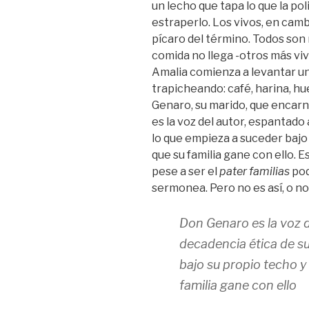
un lecho que tapa lo que la po
estraperlo. Los vivos, en cambi
pícaro del término. Todos son m
comida no llega -otros más viv
Amalia comienza a levantar u
trapicheando: café, harina, hu
Genaro, su marido, que encarn
es la voz del autor, espantado 
lo que empieza a suceder bajo 
que su familia gane con ello. E
pese a ser el
pater familias
pod
sermonea. Pero no es así, o no
Don Genaro es la voz d
decadencia ética de su
bajo su propio techo y
familia gane con ello