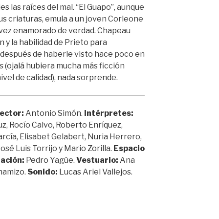
es las raíces del mal. “El Guapo”, aunque
us criaturas, emula a un joven Corleone
a vez enamorado de verdad. Chapeau
n y la habilidad de Prieto para
e después de haberle visto hace poco en
s
(ojalá hubiera mucha más ficción
ivel de calidad), nada sorprende.
ector:
Antonio Simón.
Intérpretes:
uz, Rocío Calvo, Roberto Enríquez,
rcía, Elisabet Gelabert, Nuria Herrero,
osé Luis Torrijo y Mario Zorilla.
Espacio
nación:
Pedro Yagüe.
Vestuario:
Ana
hamizo.
Sonido:
Lucas Ariel Vallejos.