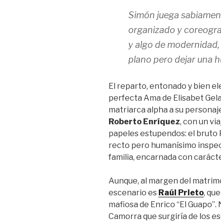
Simón juega sabiament
organizado y coreogra
y algo de modernidad, 
plano pero dejar una h
El reparto, entonado y bien ele
perfecta Ama de Elisabet Gela
matriarca alpha a su persona
Roberto Enríquez
, con un vi
papeles estupendos: el bruto
recto pero humanísimo inspe
familia, encarnada con caráct
Aunque, al margen del matrimo
escenario es
Raúl Prieto
, qu
mafiosa de Enrico “El Guapo”. 
Camorra que surgiría de los e