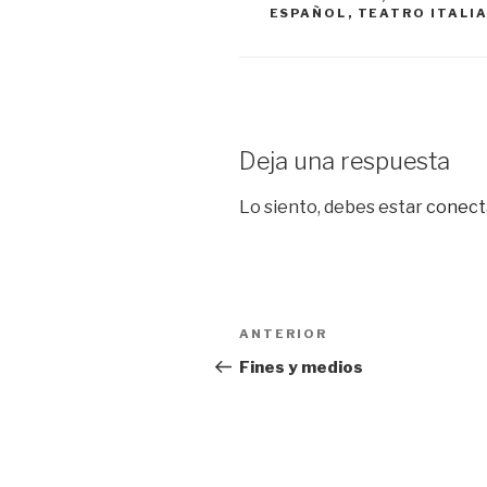
ESPAÑOL
,
TEATRO ITALI
Deja una respuesta
Lo siento, debes estar
conect
Navegación
Entrada
ANTERIOR
de
anterior:
Fines y medios
entradas