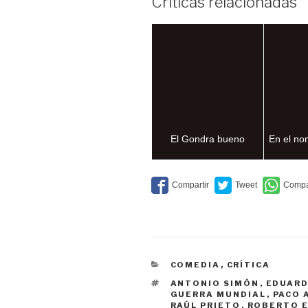
Críticas relacionadas
El Gondra bueno
En el no
CATEGORÍAS
COMEDIA
,
CRÍTICA
ETIQUETAS
ANTONIO SIMÓN
,
EDUARD
GUERRA MUNDIAL
,
PACO 
RAÚL PRIETO
,
ROBERTO 