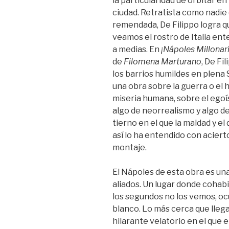
la particularidad de orbitar e
ciudad. Retratista como nadie 
remendada, De Filippo logra qu
veamos el rostro de Italia en
a medias. En
¡Nápoles Millonari
de
Filomena Marturano
, De Fi
los barrios humildes en plena
una obra sobre la guerra o el 
miseria humana, sobre el egoí
algo de neorrealismo y algo d
tierno en el que la maldad y e
así lo ha entendido con acier
montaje.
El Nápoles de esta obra es un
aliados. Un lugar donde cohabi
los segundos no los vemos, oc
blanco. Lo más cerca que lleg
hilarante velatorio en el que