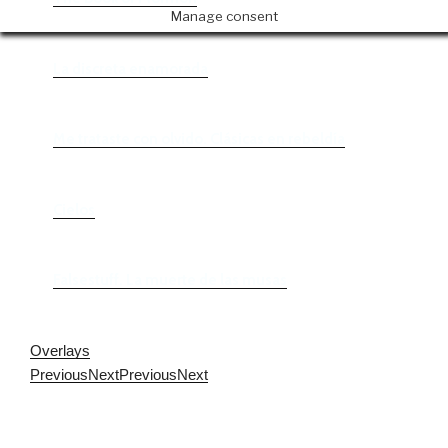
Manage consent
La discreta enamorada
Me trataste con olvido. Clásicas en rebeldía
Cielos
Falsestuff. La muerte de las musas
Overlays
Previous
Next
Previous
Next