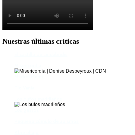
Nuestras últimas críticas
El castillo de Lindabridis
Misericordia
Madre (Mère)
Tío Vania
Los bufos madrileños
Los gestos
Pequeño cúmulo de abismos
Abre el ojo