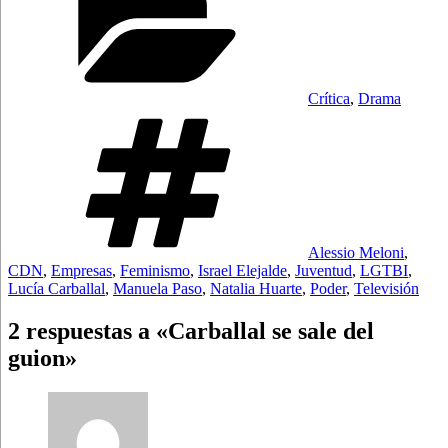
Crítica
,
Drama
Etiquetas
Alessio Meloni
,
CDN
,
Empresas
,
Feminismo
,
Israel Elejalde
,
Juventud
,
LGTBI
,
Lucía Carballal
,
Manuela Paso
,
Natalia Huarte
,
Poder
,
Televisión
2 respuestas a «Carballal se sale del
guion»