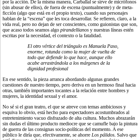
por la acción. De la misma manera, Carballal se sirve de micrófonos
(sin abusar de ellos), de fuera de escena (puntualmente) y de meta-
ficción (algo que está en el propio texto), cuando sus personajes
hablan de la “escena” que les toca desarrollar. Se refieren, claro, a la
vida real, pero no dejan de ser conscientes, como guionistas que son,
que acaso todos seamos algo
pirandellianos
y nuestras líneas estén
escritas por la necesidad, el contexto o la fatalidad.
El otro vértice del triángulo es Manuela Paso,
enorme, rotunda como la mujer de vuelta de
todo que defiende lo que hace, aunque ello
acabe arrastrándola a los márgenes de la
dignidad profesional
En ese sentido, la pieza arranca abordando algunas grandes
cuestiones de nuestro tiempo, pero deriva en un hermoso final hacia
otras, también importantes tocantes a la relación entre hombres y
mujeres, la identidad sexual y el amor.
No sé si el gran teatro, el que se atreve con temas ambiciosos y
esquiva lo obvio, está hecho para espectadores acostumbrados al
entretenimiento vacuo disfrazado de alta cultura. Muchos abrazarán
sin dudas el último producto mediocre que se camufle bajo la pintura
de guerra de las consignas socio-políticas del momento. A ese
público le diría que, efectivamente, se ahorre
Los pálidos
. Salvo que