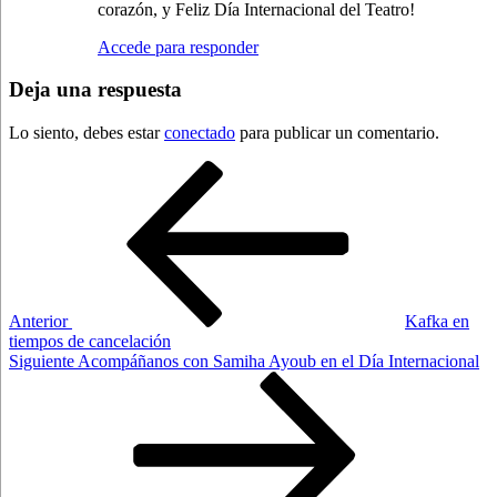
corazón, y Feliz Día Internacional del Teatro!
Accede para responder
Deja una respuesta
Lo siento, debes estar
conectado
para publicar un comentario.
Navegación
Entrada
anterior:
de
entradas
Anterior
Kafka en
tiempos de cancelación
Siguiente
Siguiente
Acompáñanos con Samiha Ayoub en el Día Internacional
entrada