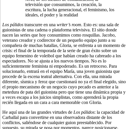
televisión que consumimos, la creación, la
escritura, la lucha generacional, el feminismo, los
ideales, el poder y la realidad
Los pálidos
transcurre en una
writer’s room
. Esto es: una sala de
guionistas de una cadena o plataforma televisiva. El sitio donde
nacen las series que hoy consumimos como rosquillas. Jacobo,
veterano creador y codirector de un pequeño equipo junto a su
compañera de muchas batallas, Gloria, se enfrenta a un momento de
crisis: el final de la temporada de la serie de gran éxito sobre un
equipo femenino de voleibol que habían creado ha cabreado a los
espectadores. No se ajusta a los nuevos tiempos. No es lo
suficientemente feminista ni empoderado. Es un retroceso. Para
solucionarlo, entrará en el equipo María, una joven guionista que
procede de la escena teatral alternativa. Con ella, una mirada
diferente, sísmica y feroz que cuestionará no ya el final elegido, sino
el propio mecanismo de un negocio cuyo pecado es anterior a la
metedura de pata del guionista pero que tiene una dinámica propia y
a veces escapa a los juicios simplistas, como aprenderá la propia
recién llegada en un cara a cara memorable con Gloria.
He aquí una de las grandes virtudes de
Los pálidos
: la capacidad de
Carballal para convertirse en una observadora distante de los
conflictos, saliéndose de cualquier guion preestablecido. Por
supuesto, su mirada se posa por momentos, parece posicionarse,