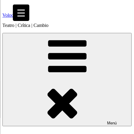
Saltar
al
Volodia
contenido
Teatro | Crítica | Cambio
Menú