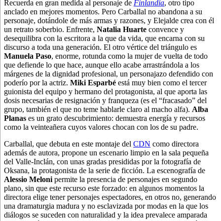
Recuerda en gran medida al personaje de
Finlandia
, otro tipo
anclado en mejores momentos. Pero Carballal no abandona a su
personaje, dotándole de más armas y razones, y Elejalde crea con él
un retrato soberbio. Enfrente,
Natalia Huarte
convence y
desequilibra con la escritora a la que da vida, que encarna con su
discurso a toda una generación. El otro vértice del triángulo es
Manuela Paso
, enorme, rotunda como la mujer de vuelta de todo
que defiende lo que hace, aunque ello acabe arrastrándola a los
márgenes de la dignidad profesional, un personajazo defendido con
poderío por la actriz.
Miki Esparbé
está muy bien como el tercer
guionista del equipo y hermano del protagonista, al que aporta las
dosis necesarias de resignación y franqueza (es el “fracasado” del
grupo, también el que no teme hablarle claro al macho alfa).
Alba
Planas
es un grato descubrimiento: demuestra energía y recursos
como la veinteañera cuyos valores chocan con los de su padre.
Carballal, que debuta en este montaje del
CDN
como directora
además de autora, propone un escenario limpio en la sala pequeña
del Valle-Inclán, con unas gradas presididas por la fotografía de
Oksana, la protagonista de la serie de ficción. La escenografía de
Alessio Meloni
permite la presencia de personajes en segundo
plano, sin que este recurso este forzado: en algunos momentos la
directora elige tener personajes espectadores, en otros no, generando
una dramaturgia madura y no esclavizada por modas en la que los
diálogos se suceden con naturalidad y la idea prevalece amparada