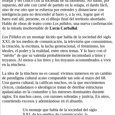
reflejar y ser crítico con la sociedad de su momento. No hablo, por
supuesto, del arte con carné de partido en la solapa, el dardo fácil,
sino de ese otro que se esfuerza por entender y distanciarse con
inteligencia para no descender al barro y, a la vez, lograr que el
barro esté ahí, presente, en el dibujo final del territorio abordado.
Hablo de obras de teatro como
Los pálidos
, una nueva confirmación
de la mirada insobornable de
Lucía Carballal
.
Los Pálidos
es un montaje lúcido que habla de la sociedad del siglo
XXI, de los medios de comunicación, la televisión que consumimos,
la creación, la escritura, la lucha generacional, el feminismo, los
ideales, el poder y la realidad, entre otros temas. Y lo hace con el
“mérito” de que su valentía probablemente incomodará a tirios y
troyanos. Al menos a los tirios y los troyanos acostumbrados a vivir
en la trinchera.
La idea de la trinchera no es casual: vivimos inmersos en un cambio
de paradigma cultural acaso comparable tan solo al mayo del 68.
Una guerra cultural, la califican muchos, en la que movimientos
cívicos, ciudadanos o ideológicos tratan de derribar estructuras
apalancadas en la costumbre y los intereses dominantes durante
siglos. En muchos casos, con razones sobradas y justicia. En otros,
cometiendo excesos y adentrándose en el absurdo.
Un montaje que habla de la sociedad del siglo
XXI, de los medios de comunicación, la