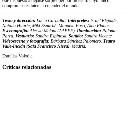
esté dispuesto a dejarse sorprender por un teatro cuyo único
compromiso es intentar entender el mundo.
Texto y dirección:
Lucía Carballal.
Intérpretes:
Israel Elejalde,
Natalia Huarte, Miki Esparbé, Manuela Paso, Alba Planas.
Escenografía:
Alessio Meloni (AAPEE).
Iluminación:
Paloma
Parra.
Vestuario:
Sandra Espinosa.
Sonido:
Sandra Vicente.
Videoescena y fotografía:
Bárbara Sánchez Palomero.
Teatro
Valle-Inclán (Sala Francisco Nieva)
. Madrid.
Estrellas Volodia
Críticas relacionadas
Las diosas deben de