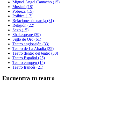
Miguel Ángel Camacho
(15)
Musical
(18)
Pobreza
(15)
Política
(17)
Relaciones de pareja
(31)
Religión
(22)
Sexo
(15)
Shakespeare
(39)
Siglo de Oro
(61)
Teatro anglosajón
(33)
Teatro de La Abadía
(25)
Teatro dentro del teatro
(30)
Teatro Español
(25)
Teatro europeo
(15)
Teatro francés
(21)
Encuentra tu teatro