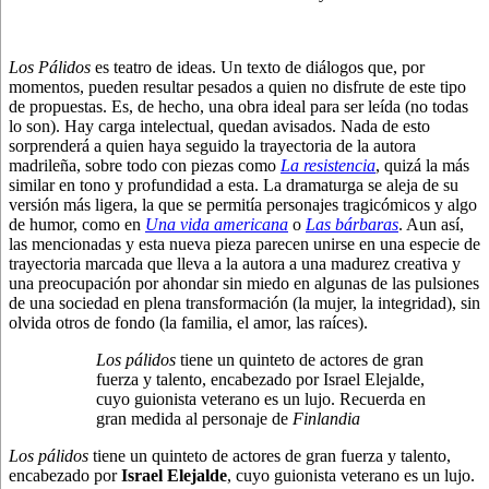
Los Pálidos
es teatro de ideas. Un texto de diálogos que, por
momentos, pueden resultar pesados a quien no disfrute de este tipo
de propuestas. Es, de hecho, una obra ideal para ser leída (no todas
lo son). Hay carga intelectual, quedan avisados. Nada de esto
sorprenderá a quien haya seguido la trayectoria de la autora
madrileña, sobre todo con piezas como
La resistencia
, quizá la más
similar en tono y profundidad a esta. La dramaturga se aleja de su
versión más ligera, la que se permitía personajes tragicómicos y algo
de humor, como en
Una vida americana
o
Las bárbaras
. Aun así,
las mencionadas y esta nueva pieza parecen unirse en una especie de
trayectoria marcada que lleva a la autora a una madurez creativa y
una preocupación por ahondar sin miedo en algunas de las pulsiones
de una sociedad en plena transformación (la mujer, la integridad), sin
olvida otros de fondo (la familia, el amor, las raíces).
Los pálidos
tiene un quinteto de actores de gran
fuerza y talento, encabezado por Israel Elejalde,
cuyo guionista veterano es un lujo. Recuerda en
gran medida al personaje de
Finlandia
Los pálidos
tiene un quinteto de actores de gran fuerza y talento,
encabezado por
Israel Elejalde
, cuyo guionista veterano es un lujo.