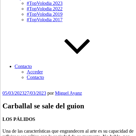
#TopVolodia 2023
#TopVolodia 2022
#TopVolodia 2019
#TopVolodia 2017
Contacto
Acceder
Contacto
Publicado
05/03/2023
27/03/2023
por
Miguel Ayanz
el
Carballal se sale del guion
LOS PÁLIDOS
Una de las características que engrandecen al arte es su capacidad de