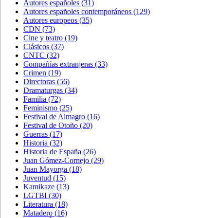
Autores españoles
(31)
Autores españoles contemporáneos
(129)
Autores europeos
(35)
CDN
(73)
Cine y teatro
(19)
Clásicos
(37)
CNTC
(32)
Compañías extranjeras
(33)
Crimen
(19)
Directoras
(56)
Dramaturgas
(34)
Familia
(72)
Feminismo
(25)
Festival de Almagro
(16)
Festival de Otoño
(20)
Guerras
(17)
Historia
(32)
Historia de España
(26)
Juan Gómez-Cornejo
(29)
Juan Mayorga
(18)
Juventud
(15)
Kamikaze
(13)
LGTBI
(30)
Literatura
(18)
Matadero
(16)