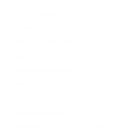
Los bufos madrileños
Los gestos
Pequeño cúmulo de abismos
Abre el ojo
La madre de Frankenstein
Rabia
The Book of Mormon
La discreta enamorada
Me trataste con olvido. Clásicas en rebeldía