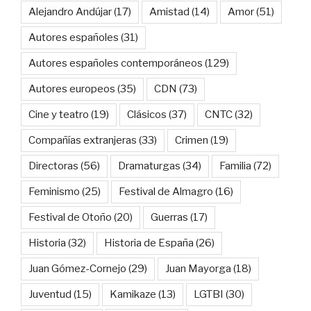
Alejandro Andújar
(17)
Amistad
(14)
Amor
(51)
Autores españoles
(31)
Autores españoles contemporáneos
(129)
Autores europeos
(35)
CDN
(73)
Cine y teatro
(19)
Clásicos
(37)
CNTC
(32)
Compañías extranjeras
(33)
Crimen
(19)
Directoras
(56)
Dramaturgas
(34)
Familia
(72)
Feminismo
(25)
Festival de Almagro
(16)
Festival de Otoño
(20)
Guerras
(17)
Historia
(32)
Historia de España
(26)
Juan Gómez-Cornejo
(29)
Juan Mayorga
(18)
Juventud
(15)
Kamikaze
(13)
LGTBI
(30)