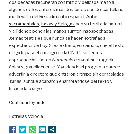
dos décadas recuperan con mimo y delicada mano a
algunos de los autores más desconocidos del castellano
medieval o del Renacimiento español.
Autos
sacramentales
,
farsas y églogas
son su territorio natural
y allí donde ponen las manos surgen insospechadas
gemas teatrales que nunca se hacen extrañas al
espectador de hoy. Sí es extraño, en cambio, que el texto
elegido para el encargo de la CNTC -su tercera
coproducción- sea la
Numancia
cervantina, tragedia
épica y grandilocuente. Y ya desde el programa parece
advertir la directora que entraron al trapo sin demasiadas
ganas, aunque acabaron enamorándose del texto y
haciéndolo suyo.
“Una
Continuar leyendo
muralla
Estrellas Volodia
milenaria”