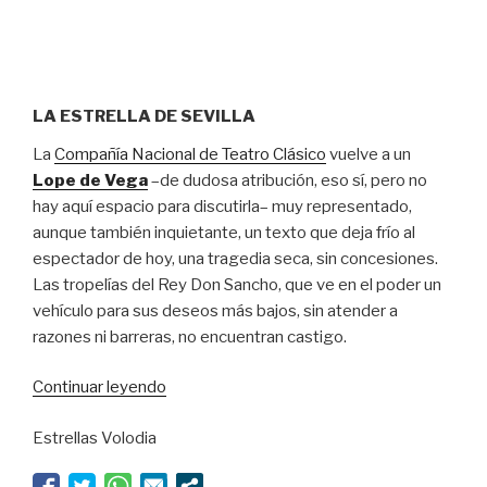
LA ESTRELLA DE SEVILLA
La
Compañía Nacional de Teatro Clásico
vuelve a un
Lope de Vega
–de dudosa atribución, eso sí, pero no
hay aquí espacio para discutirla– muy representado,
aunque también inquietante, un texto que deja frío al
espectador de hoy, una tragedia seca, sin concesiones.
Las tropelías del Rey Don Sancho, que ve en el poder un
vehículo para sus deseos más bajos, sin atender a
razones ni barreras, no encuentran castigo.
“Un
Continuar leyendo
Lope
Estrellas Volodia
de
Vega