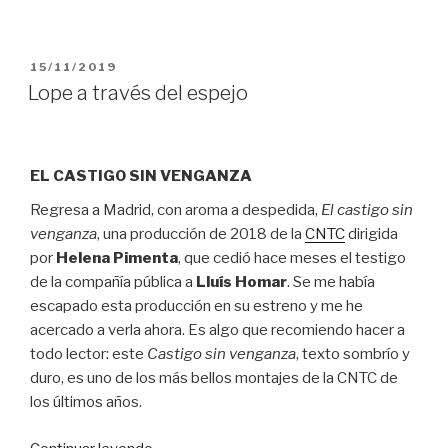
PUBLICADO
15/11/2019
EL
Lope a través del espejo
EL CASTIGO SIN VENGANZA
Regresa a Madrid, con aroma a despedida,
El castigo sin
venganza
, una producción de 2018 de la
CNTC
dirigida
por
Helena Pimenta
, que cedió hace meses el testigo
de la compañía pública a
Lluís Homar
. Se me había
escapado esta producción en su estreno y me he
acercado a verla ahora. Es algo que recomiendo hacer a
todo lector: este
Castigo sin venganza
, texto sombrío y
duro, es uno de los más bellos montajes de la CNTC de
los últimos años.
“Lope