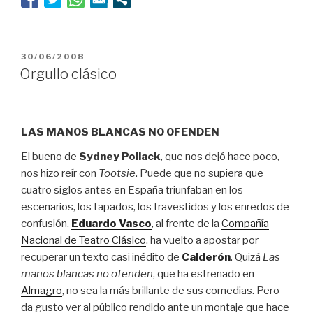
frío”
PUBLICADO
30/06/2008
EL
Orgullo clásico
LAS MANOS BLANCAS NO OFENDEN
El bueno de
Sydney Pollack
, que nos dejó hace poco,
nos hizo reír con
Tootsie
. Puede que no supiera que
cuatro siglos antes en España triunfaban en los
escenarios, los tapados, los travestidos y los enredos de
confusión.
Eduardo Vasco
, al frente de la
Compañía
Nacional de Teatro Clásico
, ha vuelto a apostar por
recuperar un texto casi inédito de
Calderón
. Quizá
Las
manos blancas no ofenden
, que ha estrenado en
Almagro
, no sea la más brillante de sus comedias. Pero
da gusto ver al público rendido ante un montaje que hace