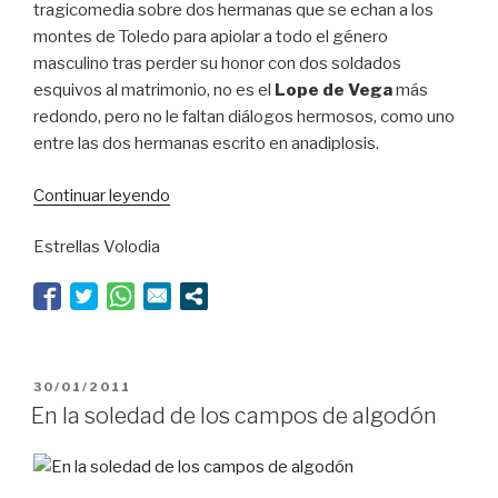
tragicomedia sobre dos hermanas que se echan a los
montes de Toledo para apiolar a todo el género
masculino tras perder su honor con dos soldados
esquivos al matrimonio, no es el
Lope de Vega
más
redondo, pero no le faltan diálogos hermosos, como uno
entre las dos hermanas escrito en anadiplosis.
“Burlando
Continuar leyendo
a
Estrellas Volodia
Lope”
PUBLICADO
30/01/2011
EL
En la soledad de los campos de algodón