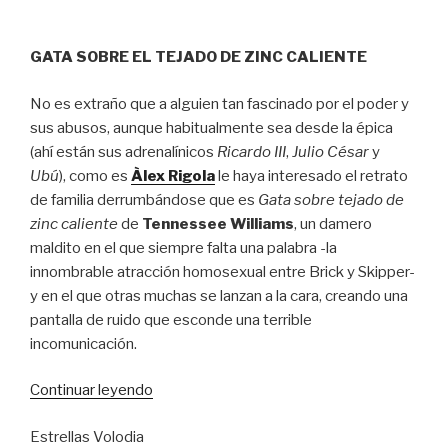
GATA SOBRE EL TEJADO DE ZINC CALIENTE
No es extraño que a alguien tan fascinado por el poder y
sus abusos, aunque habitualmente sea desde la épica
(ahí están sus adrenalínicos
Ricardo III
,
Julio César
y
Ubú
), como es
Àlex Rigola
le haya interesado el retrato
de familia derrumbándose que es
Gata sobre tejado de
zinc caliente
de
Tennessee Williams
, un damero
maldito en el que siempre falta una palabra -la
innombrable atracción homosexual entre Brick y Skipper-
y en el que otras muchas se lanzan a la cara, creando una
pantalla de ruido que esconde una terrible
incomunicación.
“En
Continuar leyendo
la
Estrellas Volodia
soledad