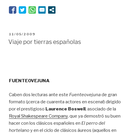
de
los
campos
de
algodón”
PUBLICADO
11/05/2009
EL
Viaje por tierras españolas
FUENTEOVEJUNA
Caben dos lecturas ante este
Fuenteovejuna
de gran
formato (¡cerca de cuarenta actores en escena!) dirigido
por el prestigioso
Laurence Boswell
, asociado de la
Royal Shakespeare Company
, que ya demostró su buen
hacer con los clásicos españoles en
El perro del
hortelano
y en el ciclo de clásicos áureos (aquellos en