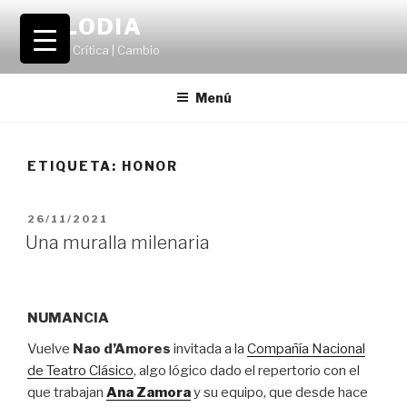
Saltar
VOLODIA
al
Teatro | Crítica | Cambio
contenido
Menú
ETIQUETA:
HONOR
PUBLICADO
26/11/2021
EL
Una muralla milenaria
NUMANCIA
Vuelve
Nao d’Amores
invitada a la
Compañía Nacional
de Teatro Clásico
, algo lógico dado el repertorio con el
que trabajan
Ana Zamora
y su equipo, que desde hace