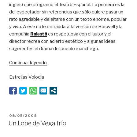
inglés) que programó el Teatro Español. La primera es la
del espectador sin referencias que sólo quiere pasar un
rato agradable y deleitarse con un texto enorme, popular
y vivo. A ése no le defraudará: la versión de Boswell y la
compañía
Rakatá
es respetuosa con el autor y el
director recrea con acierto estético y algunas ideas
sugerentes el drama del pueblo manchego.
“Viaje
Continuar leyendo
por
Estrellas Volodia
tierras
españolas”
PUBLICADO
08/05/2009
EL
Un Lope de Vega frío