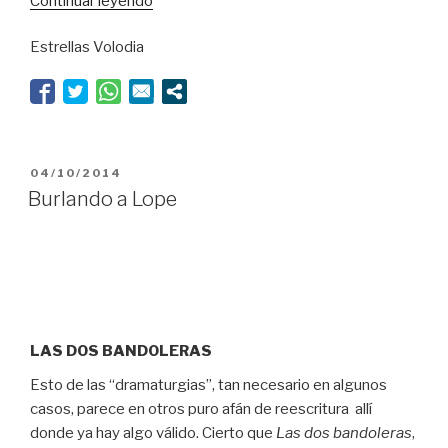
Continuar leyendo
a
Estrellas Volodia
través
del
espejo”
PUBLICADO
04/10/2014
EL
Burlando a Lope
LAS DOS BANDOLERAS
Esto de las “dramaturgias”, tan necesario en algunos
casos, parece en otros puro afán de reescritura allí
donde ya hay algo válido. Cierto que
Las dos bandoleras
,