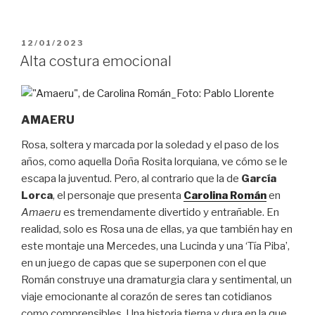
PUBLICADO
12/01/2023
EL
Alta costura emocional
AMAERU
Rosa, soltera y marcada por la soledad y el paso de los
años, como aquella Doña Rosita lorquiana, ve cómo se le
escapa la juventud. Pero, al contrario que la de
García
Lorca
, el personaje que presenta
Carolina Román
en
Amaeru
es tremendamente divertido y entrañable. En
realidad, solo es Rosa una de ellas, ya que también hay en
este montaje una Mercedes, una Lucinda y una ‘Tía Piba’,
en un juego de capas que se superponen con el que
Román construye una dramaturgia clara y sentimental, un
viaje emocionante al corazón de seres tan cotidianos
como comprensibles. Una historia tierna y dura en la que