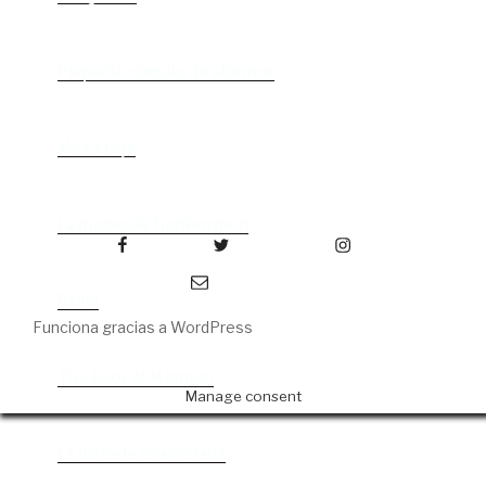
Pequeño cúmulo de abismos
Abre el ojo
La madre de Frankenstein
Facebook
Twitter
Instagram
Correo electrónico
Rabia
Funciona gracias a WordPress
The Book of Mormon
Manage consent
La discreta enamorada