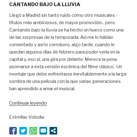
CANTANDO BAJO LA LLUVIA
Llegó a Madrid sin tanto ruido como otro musicales -
títulos más ambiciosos, de mayor promoción-, pero
Cantando bajo la lluvia
se ha hecho un hueco como una
de las sorpresas de la temporada. Así me lo habían
comentado y así lo corroboro, algo tarde, cuando le
quedan algunos días de febrero para poder verla en la
capital y, eso sí, una gira por delante. Merece la pena
asomarse a esta versión escénica del filme clásico. Un
montaje que debe enfrentarse inevitablemente a la larga
sombra de una película con la que varias generaciones
han aprendido a amar el musical.
“¡Que
Continuar leyendo
caiga
Estrellas Volodia
un
chaparrón!”