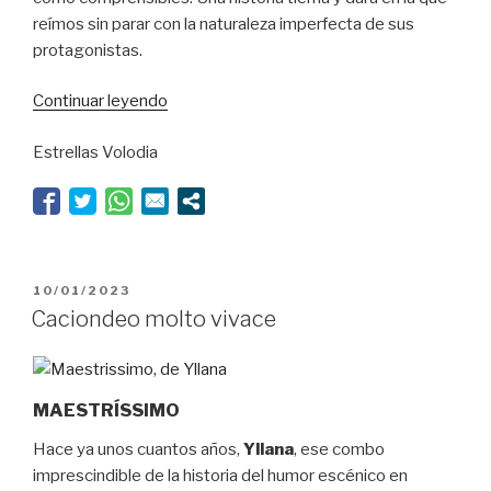
reímos sin parar con la naturaleza imperfecta de sus
protagonistas.
“Alta
Continuar leyendo
costura
Estrellas Volodia
emocional”
PUBLICADO
10/01/2023
EL
Caciondeo molto vivace
MAESTRÍSSIMO
Hace ya unos cuantos años,
Yllana
, ese combo
imprescindible de la historia del humor escénico en