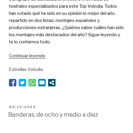
teatrales especializados para este Top Volodia. Todos
han votado qué ha sido en su opinión lo mejor del año,
repartido en dos listas: montajes españoles y
producciones extranjeras. ¿Quiéres saber cuáles han sido
los montajes más destacados del año? Sigue leyendo y
te lo contamos todo.
“Top
Continuar leyendo
Volodia
Estrellas Volodia
2022:
estos
han
sido
los
mejores
PUBLICADO
02/12/2022
montajes
EL
Banderas, de ocho y medio a diez
del
año”