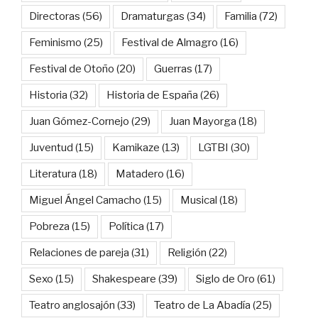
Directoras
(56)
Dramaturgas
(34)
Familia
(72)
Feminismo
(25)
Festival de Almagro
(16)
Festival de Otoño
(20)
Guerras
(17)
Historia
(32)
Historia de España
(26)
Juan Gómez-Cornejo
(29)
Juan Mayorga
(18)
Juventud
(15)
Kamikaze
(13)
LGTBI
(30)
Literatura
(18)
Matadero
(16)
Miguel Ángel Camacho
(15)
Musical
(18)
Pobreza
(15)
Política
(17)
Relaciones de pareja
(31)
Religión
(22)
Sexo
(15)
Shakespeare
(39)
Siglo de Oro
(61)
Teatro anglosajón
(33)
Teatro de La Abadía
(25)