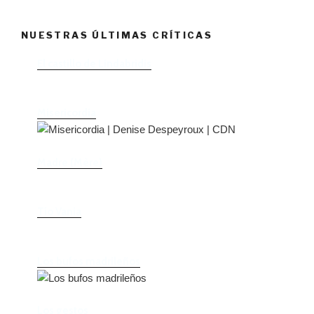
NUESTRAS ÚLTIMAS CRÍTICAS
El castillo de Lindabridis
Misericordia
Madre (Mère)
Tío Vania
Los bufos madrileños
Los gestos