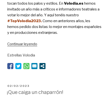
tocan todos los palos y estilos. En
Volodia.es
hemos
invitado un año más a críticos e informadores teatrales a
votar lo mejor del año. Y aquí tenéis nuestro
#TopVolodia2023.
Como en anteriores años, les
hemos pedido dos listas: lo mejor en montajes españoles
y en producciones extranjeras.
“#TopVolodia2023:
Continuar leyendo
la
Estrellas Volodia
crítica
elige
los
mejores
montajes
del
PUBLICADO
02/02/2023
año”
EL
¡Que caiga un chaparrón!