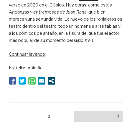
verse en 2020 en el Clásico. Hay obras, como estas
Andanzas y entremeses de Juan Rana
, que bien
merecen una segunda vida. Lo nuevo de los ronlaleros es
teatro dentro del teatro, todo un homenaje a las tablas y
a los cómicos de antaño, en la figura del que fue el actor
más popular de su momento del siglo XVII.
“La
Continuar leyendo
rebelión
Estrellas Volodia
de
los
hombres
rana”
Navegación
Página
1
Siguiente página
de
entradas