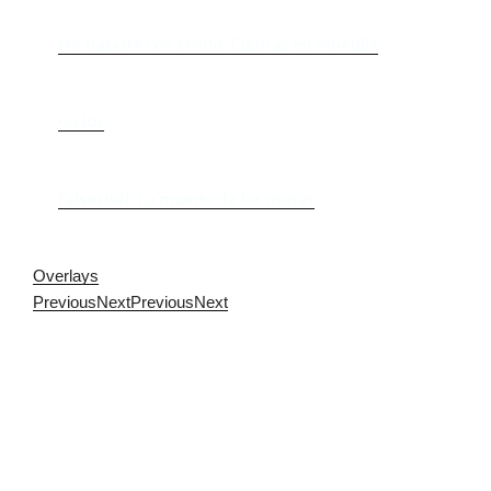
Me trataste con olvido. Clásicas en rebeldía
Cielos
Falsestuff. La muerte de las musas
Overlays
Previous
Next
Previous
Next