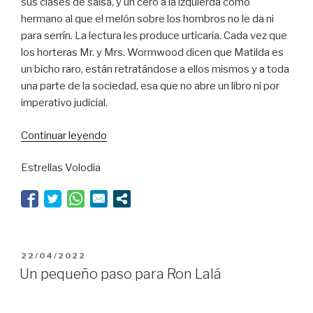
sus clases de salsa, y un cero a la izquierda como
hermano al que el melón sobre los hombros no le da ni
para serrín. La lectura les produce urticaria. Cada vez que
los horteras Mr. y Mrs. Wormwood dicen que Matilda es
un bicho raro, están retratándose a ellos mismos y a toda
una parte de la sociedad, esa que no abre un libro ni por
imperativo judicial.
“¡Ratas
Continuar leyendo
y
Estrellas Volodia
gusanos!”
PUBLICADO
22/04/2022
EL
Un pequeño paso para Ron Lalá