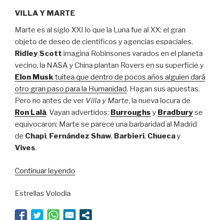
VILLA Y MARTE
Marte es al siglo XXI lo que la Luna fue al XX: el gran
objeto de deseo de científicos y agencias espaciales.
Ridley Scott
imagina Robinsones varados en el planeta
vecino, la NASA y China plantan Rovers en su superficie y
Elon Musk
tuitea que dentro de pocos años alguien dará
otro gran paso para la Humanidad
. Hagan sus apuestas.
Pero no antes de ver
Villa y Marte
, la nueva locura de
Ron Lalá
. Vayan advertidos:
Burroughs
y
Bradbury
se
equivocaron: Marte se parece una barbaridad al Madrid
de
Chapí
,
Fernández Shaw
,
Barbieri
,
Chueca
y
Vives
.
“Un
Continuar leyendo
pequeño
Estrellas Volodia
paso
para
Ron