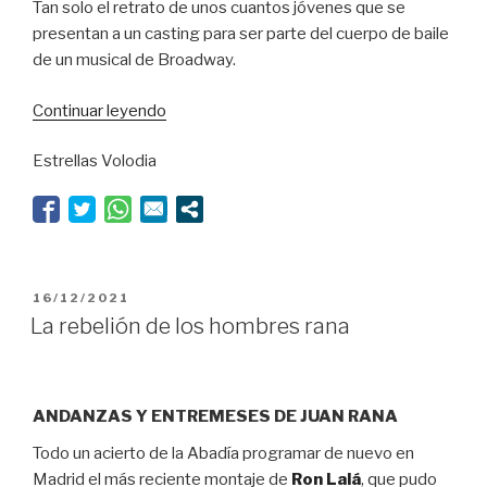
Tan solo el retrato de unos cuantos jóvenes que se
presentan a un casting para ser parte del cuerpo de baile
de un musical de Broadway.
“Y
Continuar leyendo
los
Estrellas Volodia
sueños,
sueños
son”
PUBLICADO
16/12/2021
EL
La rebelión de los hombres rana
ANDANZAS Y ENTREMESES DE JUAN RANA
Todo un acierto de la Abadía programar de nuevo en
Madrid el más reciente montaje de
Ron Lalá
, que pudo