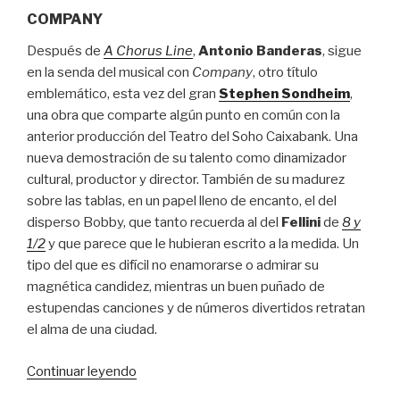
COMPANY
Después de
A Chorus Line
,
Antonio Banderas
, sigue
en la senda del musical con
Company
, otro título
emblemático, esta vez del gran
Stephen Sondheim
,
una obra que comparte algún punto en común con la
anterior producción del Teatro del Soho Caixabank. Una
nueva demostración de su talento como dinamizador
cultural, productor y director. También de su madurez
sobre las tablas, en un papel lleno de encanto, el del
disperso Bobby, que tanto recuerda al del
Fellini
de
8 y
1/2
y que parece que le hubieran escrito a la medida. Un
tipo del que es difícil no enamorarse o admirar su
magnética candidez, mientras un buen puñado de
estupendas canciones y de números divertidos retratan
el alma de una ciudad.
“Banderas,
Continuar leyendo
de