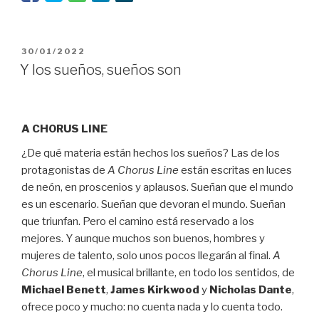
Lalá”
PUBLICADO
30/01/2022
EL
Y los sueños, sueños son
A CHORUS LINE
¿De qué materia están hechos los sueños? Las de los
protagonistas de
A Chorus Line
están escritas en luces
de neón, en proscenios y aplausos. Sueñan que el mundo
es un escenario. Sueñan que devoran el mundo. Sueñan
que triunfan. Pero el camino está reservado a los
mejores. Y aunque muchos son buenos, hombres y
mujeres de talento, solo unos pocos llegarán al final.
A
Chorus Line
, el musical brillante, en todo los sentidos, de
Michael Benett
,
James Kirkwood
y
Nicholas Dante
,
ofrece poco y mucho: no cuenta nada y lo cuenta todo.