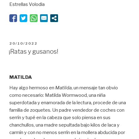
Estrellas Volodia
ocho
y
medio
a
diez”
PUBLICADO
20/10/2022
EL
¡Ratas y gusanos!
MATILDA
Hay algo hermoso en
Matilda
, un mensaje tan obvio
como necesario: Matilda Wormwood, una niña
superdotada y enamorada de la lectura, procede de una
familia de zoquetes. Un padre vendedor de coches con
serrín y tupé en la cabeza que solo piensa en sus
chanchullos, una madre sepultada bajo kilos de laca y
carmín y con no menos serrín en la mollera abducida por