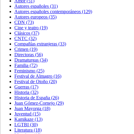
Amor
(51)
Autores españoles
(31)
Autores españoles contemporáneos
(129)
Autores europeos
(35)
CDN
(73)
Cine y teatro
(19)
Clásicos
(37)
CNTC
(32)
Compañías extranjeras
(33)
Crimen
(19)
Directoras
(56)
Dramaturgas
(34)
Familia
(72)
Feminismo
(25)
Festival de Almagro
(16)
Festival de Otoño
(20)
Guerras
(17)
Historia
(32)
Historia de España
(26)
Juan Gómez-Cornejo
(29)
Juan Mayorga
(18)
Juventud
(15)
Kamikaze
(13)
LGTBI
(30)
Literatura
(18)