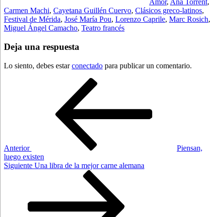
Amor
,
Ana Torrent
,
Carmen Machi
,
Cayetana Guillén Cuervo
,
Clásicos greco-latinos
,
Festival de Mérida
,
José María Pou
,
Lorenzo Caprile
,
Marc Rosich
,
Miguel Ángel Camacho
,
Teatro francés
Deja una respuesta
Lo siento, debes estar
conectado
para publicar un comentario.
Navegación
Entrada
anterior:
de
entradas
Anterior
Piensan,
luego existen
Siguiente
Siguiente
Una libra de la mejor carne alemana
entrada