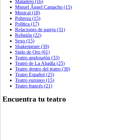
Matadero
(16)
Miguel Ángel Camacho
(15)
Musical
(18)
Pobreza
(15)
Política
(17)
Relaciones de pareja
(31)
Religión
(22)
Sexo
(15)
Shakespeare
(39)
Siglo de Oro
(61)
Teatro anglosajón
(33)
Teatro de La Abadía
(25)
Teatro dentro del teatro
(30)
Teatro Español
(25)
Teatro europeo
(15)
Teatro francés
(21)
Encuentra tu teatro