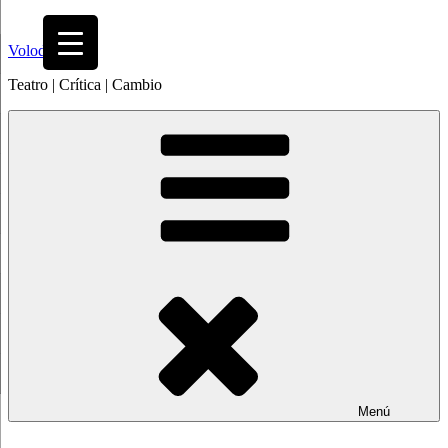
Saltar
al
Volodia
contenido
Teatro | Crítica | Cambio
Menú