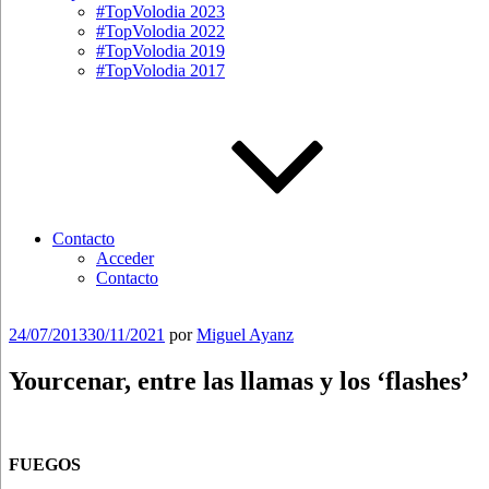
#TopVolodia 2023
#TopVolodia 2022
#TopVolodia 2019
#TopVolodia 2017
Contacto
Acceder
Contacto
Publicado
24/07/2013
30/11/2021
por
Miguel Ayanz
el
Yourcenar, entre las llamas y los ‘flashes’
FUEGOS