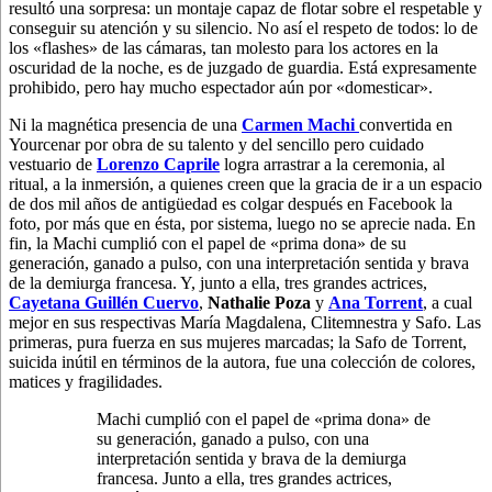
resultó una sorpresa: un montaje capaz de flotar sobre el respetable y
conseguir su atención y su silencio. No así el respeto de todos: lo de
los «flashes» de las cámaras, tan molesto para los actores en la
oscuridad de la noche, es de juzgado de guardia. Está expresamente
prohibido, pero hay mucho espectador aún por «domesticar».
Ni la magnética presencia de una
Carmen Machi
convertida en
Yourcenar por obra de su talento y del sencillo pero cuidado
vestuario de
Lorenzo Caprile
logra arrastrar a la ceremonia, al
ritual, a la inmersión, a quienes creen que la gracia de ir a un espacio
de dos mil años de antigüedad es colgar después en Facebook la
foto, por más que en ésta, por sistema, luego no se aprecie nada. En
fin, la Machi cumplió con el papel de «prima dona» de su
generación, ganado a pulso, con una interpretación sentida y brava
de la demiurga francesa. Y, junto a ella, tres grandes actrices,
Cayetana Guillén Cuervo
,
Nathalie Poza
y
Ana Torrent
, a cual
mejor en sus respectivas María Magdalena, Clitemnestra y Safo. Las
primeras, pura fuerza en sus mujeres marcadas; la Safo de Torrent,
suicida inútil en términos de la autora, fue una colección de colores,
matices y fragilidades.
Machi cumplió con el papel de «prima dona» de
su generación, ganado a pulso, con una
interpretación sentida y brava de la demiurga
francesa. Junto a ella, tres grandes actrices,