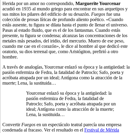
Herida por un amor no correspondido,
Marguerite Yourcenar
acudió en 1935 al mundo griego para encontrar en sus arquetipos y
sus mitos los pilares del edificio de su desazón.
Fuegos
fue una
colección de prosas líricas de profundo aliento poético. «Cuando
estás ausente, tu figura se dilata hasta el punto de llenar el universo.
Pasas al estado fluido, que es el de los fantasmas. Cuando estás
presente, tu figura se condensa; alcanzas las concentraciones de los
metales más pesados, del iridio, del mercurio. Muero de ese peso,
cuando me cae en el corazón», le dice al hombre al que dedicó este
oratorio, su dios terrenal que, como Aristógiton, prefirió a otro
hombre.
A través de analogías, Yourcenar enlazó su época y la antigüedad: la
pasión enfermiza de Fedra, la fatalidad de Patroclo; Safo, poeta y
acróbata atrapada por un ideal; Antígona como la atracción de la
muerte; Lena, la sustituida…
Yourcenar enlazó su época y la antigüedad: la
pasión enfermiza de Fedra, la fatalidad de
Patroclo; Safo, poeta y acróbata atrapada por un
ideal; Antígona como la atracción de la muerte;
Lena, la sustituida…
Convertir
Fuegos
en un espectáculo teatral parecía una empresa
condenada al fracaso. Ver el resultado en el
Festival de Mérida