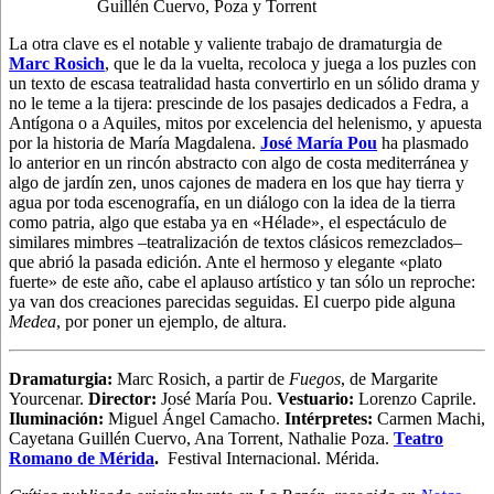
Guillén Cuervo, Poza y Torrent
La otra clave es el notable y valiente trabajo de dramaturgia de
Marc Rosich
, que le da la vuelta, recoloca y juega a los puzles con
un texto de escasa teatralidad hasta convertirlo en un sólido drama y
no le teme a la tijera: prescinde de los pasajes dedicados a Fedra, a
Antígona o a Aquiles, mitos por excelencia del helenismo, y apuesta
por la historia de María Magdalena.
José María Pou
ha plasmado
lo anterior en un rincón abstracto con algo de costa mediterránea y
algo de jardín zen, unos cajones de madera en los que hay tierra y
agua por toda escenografía, en un diálogo con la idea de la tierra
como patria, algo que estaba ya en «Hélade», el espectáculo de
similares mimbres –teatralización de textos clásicos remezclados–
que abrió la pasada edición. Ante el hermoso y elegante «plato
fuerte» de este año, cabe el aplauso artístico y tan sólo un reproche:
ya van dos creaciones parecidas seguidas. El cuerpo pide alguna
Medea
, por poner un ejemplo, de altura.
Dramaturgia
:
Marc Rosich, a partir de
Fuegos
, de Margarite
Yourcenar.
Director:
José María Pou.
Vestuario:
Lorenzo Caprile.
Iluminación:
Miguel Ángel Camacho.
Intérpretes:
Carmen Machi,
Cayetana Guillén Cuervo, Ana Torrent, Nathalie Poza.
Teatro
Romano de Mérida
.
Festival Internacional. Mérida.