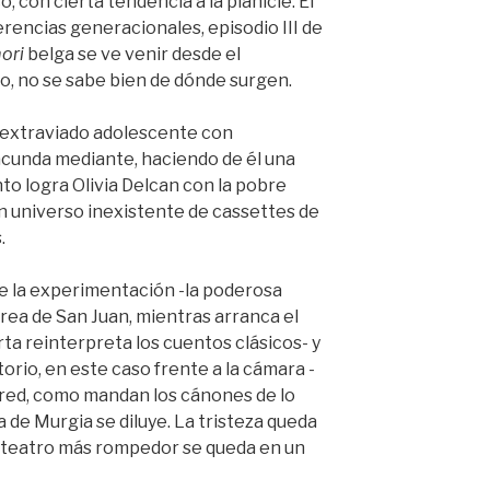
, con cierta tendencia a la planicie. El
erencias generacionales, episodio III de
ori
belga se ve venir desde el
io, no se sabe bien de dónde surgen.
 extraviado adolescente con
acunda mediante, haciendo de él una
to logra Olivia Delcan con la pobre
n universo inexistente de cassettes de
.
e la experimentación -la poderosa
ea de San Juan, mientras arranca el
rta reinterpreta los cuentos clásicos- y
orio, en este caso frente a la cámara -
pared, como mandan los cánones de lo
de Murgia se diluye. La tristeza queda
El teatro más rompedor se queda en un