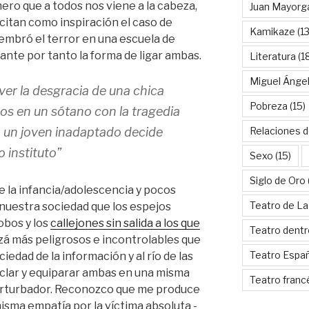
mero que a todos nos viene a la cabeza,
Juan Mayorg
itan como inspiración el caso de
Kamikaze
(13
sembró el terror en una escuela de
ante por tanto la forma de ligar ambas.
Literatura
(1
Miguel Ánge
ver la desgracia de una chica
Pobreza
(15)
os en un sótano con la tragedia
 un joven inadaptado decide
Relaciones d
 instituto”
Sexo
(15)
Siglo de Oro
e la infancia/adolescencia y pocos
Teatro de La
nuestra sociedad que los espejos
obos y los
callejones sin salida a los que
Teatro dentr
izá más peligrosos e incontrolables que
Teatro Espa
iedad de la información y al río de las
clar y equiparar ambas en una misma
Teatro franc
erturbador. Reconozco que me produce
isma empatía por la víctima absoluta -