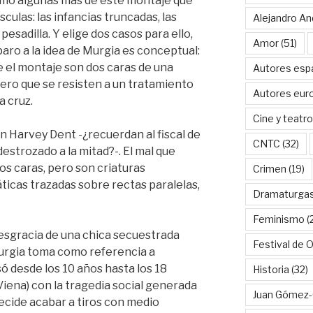
omo algunas más de este montaje que
culas: las infancias truncadas, las
Alejandro An
esadilla. Y elige dos casos para ello,
Amor
(51)
aro a la idea de Murgia es conceptual:
e el montaje son dos caras de una
Autores esp
pero que se resisten a un tratamiento
Autores eur
a cruz.
Cine y teatro
n Harvey Dent -¿recuerdan al fiscal de
CNTC
(32)
estrozado a la mitad?-. El mal que
os caras, pero son criaturas
Crimen
(19)
ticas trazadas sobre rectas paralelas,
Dramaturga
Feminismo
(
desgracia de una chica secuestrada
Festival de 
urgia toma como referencia a
só desde los 10 años hasta los 18
Historia
(32)
iena) con la tragedia social generada
Juan Gómez-
cide acabar a tiros con medio