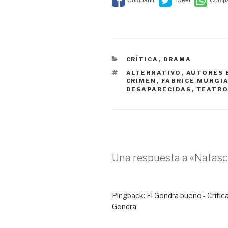
CATEGORÍAS
CRÍTICA
,
DRAMA
ETIQUETAS
ALTERNATIVO
,
AUTORES 
CRIMEN
,
FABRICE MURGI
DESAPARECIDAS
,
TEATRO
Una respuesta a «Natasc
Pingback:
El Gondra bueno - Crític
Gondra