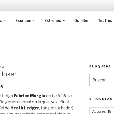
as
Escriben
Estrenos
Opinión
Teatros
BÚSQUEDA
NZ
 Joker
Buscar
por:
OS
r belga
Fabrice Murgia
en
La tristeza
ETIQUETAS
a generacional en la que -ya al final-
(el de
Heath Ledger
, tan perturbador).
Actores
(18)