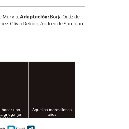
e Murgia.
Adaptación:
Borja Ortiz de
ez, Olivia Delcan, Andrea de San Juan.
 hacer una
Aquellos maravillosos
ia griega (en
años
2023)