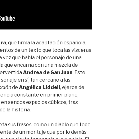
dra
, que firma la adaptación española,
entos de un texto que toca las vísceras
a vez que habla el personaje de una
a la que encarna con una mezcla de
pervertida
Andrea de San Juan
. Este
sonaje en sí, tan cercano a las
icción
de
Angélica Liddell
, ejerce de
encia constante en primer plano,
 en sendos espacios cúbicos, tras
e la historia.
eta sus frases, como un diablo que todo
otente de un montaje que por lo demás