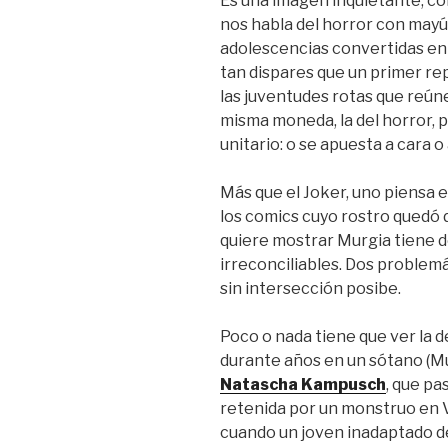
Es una imagen inquietante, c
nos habla del horror con mayús
adolescencias convertidas en p
tan dispares que un primer rep
las juventudes rotas que reún
misma moneda, la del horror, 
unitario: o se apuesta a cara o 
Más que el Joker, uno piensa e
los comics cuyo rostro quedó d
quiere mostrar Murgia tiene d
irreconciliables. Dos problemá
sin intersección posibe.
Poco o nada tiene que ver la 
durante años en un sótano (M
Natascha Kampusch
, que pa
retenida por un monstruo en V
cuando un joven inadaptado de