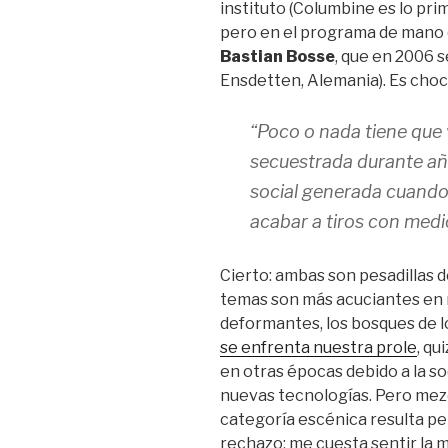
instituto (Columbine es lo pri
pero en el programa de mano c
Bastian Bosse
, que en 2006 
Ensdetten, Alemania). Es choc
“Poco o nada tiene que 
secuestrada durante añ
social generada cuando
acabar a tiros con medio
Cierto: ambas son pesadillas d
temas son más acuciantes en 
deformantes, los bosques de l
se enfrenta nuestra prole
, qu
en otras épocas debido a la soc
nuevas tecnologías. Pero mez
categoría escénica resulta p
rechazo: me cuesta sentir la m