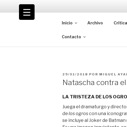
Saltar
al
VOLODIA
contenido
Inicio
Archivo
Crític
Teatro | Crítica | Cambio
Contacto
PUBLICADO
29/01/2018
POR
MIGUEL AYA
EL
Natascha contra el
LA TRISTEZA DE LOS OGR
Juega el dramaturgo y directo
de los ogros
con una iconografí
se incluye al Joker de Batman 