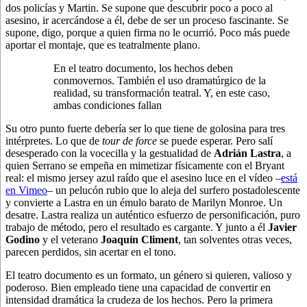
dos policías y Martin. Se supone que descubrir poco a poco al
asesino, ir acercándose a él, debe de ser un proceso fascinante. Se
supone, digo, porque a quien firma no le ocurrió. Poco más puede
aportar el montaje, que es teatralmente plano.
En el teatro documento, los hechos deben
conmovernos. También el uso dramatúrgico de la
realidad, su transformación teatral. Y, en este caso,
ambas condiciones fallan
Su otro punto fuerte debería ser lo que tiene de golosina para tres
intérpretes. Lo que de
tour de force
se puede esperar. Pero salí
desesperado con la vocecilla y la gestualidad de
Adrián Lastra
, a
quien Serrano se empeña en mimetizar físicamente con el Bryant
real: el mismo jersey azul raído que el asesino luce en el vídeo –
está
en Vimeo
– un pelucón rubio que lo aleja del surfero postadolescente
y convierte a Lastra en un émulo barato de Marilyn Monroe. Un
desatre. Lastra realiza un auténtico esfuerzo de personificación, puro
trabajo de método, pero el resultado es cargante. Y junto a él
Javier
Godino
y el veterano
Joaquín Climent
, tan solventes otras veces,
parecen perdidos, sin acertar en el tono.
El teatro documento es un formato, un género si quieren, valioso y
poderoso. Bien empleado tiene una capacidad de convertir en
intensidad dramática la crudeza de los hechos. Pero la primera