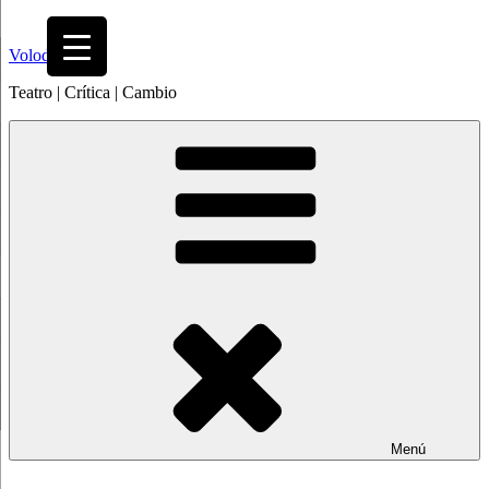
Saltar
al
Volodia
contenido
Teatro | Crítica | Cambio
Menú