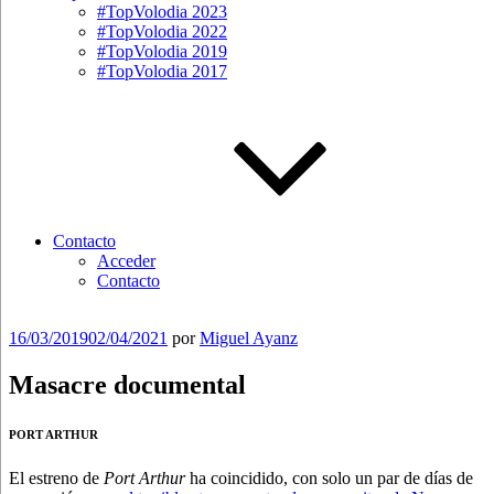
#TopVolodia 2023
#TopVolodia 2022
#TopVolodia 2019
#TopVolodia 2017
Contacto
Acceder
Contacto
Publicado
16/03/2019
02/04/2021
por
Miguel Ayanz
el
Masacre documental
PORT ARTHUR
El estreno de
Port Arthur
ha coincidido, con solo un par de días de