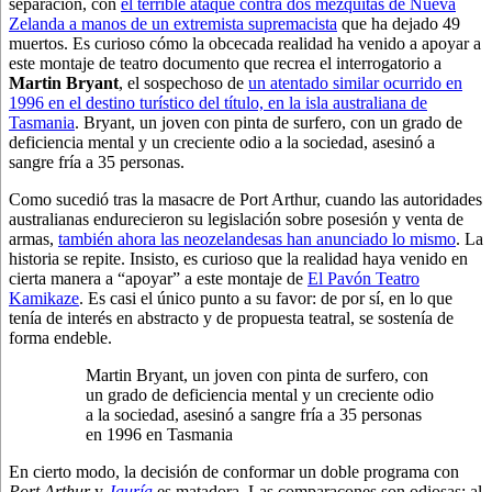
separación, con
el terrible ataque contra dos mezquitas de Nueva
Zelanda a manos de un extremista supremacista
que ha dejado 49
muertos. Es curioso cómo la obcecada realidad ha venido a apoyar a
este montaje de teatro documento que recrea el interrogatorio a
Martin Bryant
, el sospechoso de
un atentado similar ocurrido en
1996 en el destino turístico del título, en la isla australiana de
Tasmania
. Bryant, un joven con pinta de surfero, con un grado de
deficiencia mental y un creciente odio a la sociedad, asesinó a
sangre fría a 35 personas.
Como sucedió tras la masacre de Port Arthur, cuando las autoridades
australianas endurecieron su legislación sobre posesión y venta de
armas,
también ahora las neozelandesas han anunciado lo mismo
. La
historia se repite. Insisto, es curioso que la realidad haya venido en
cierta manera a “apoyar” a este montaje de
El Pavón Teatro
Kamikaze
. Es casi el único punto a su favor: de por sí, en lo que
tenía de interés en abstracto y de propuesta teatral, se sostenía de
forma endeble.
Martin Bryant, un joven con pinta de surfero, con
un grado de deficiencia mental y un creciente odio
a la sociedad, asesinó a sangre fría a 35 personas
en 1996 en Tasmania
En cierto modo, la decisión de conformar un doble programa con
Port Arthur
y
Jauría
es matadora. Las comparacones son odiosas: al