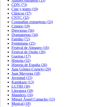
Autores europeos
(35)
CDN
(73)
Cine y teatro
(19)
Clásicos
(37)
CNTC
(32)
Compañías extranjeras
(33)
Crimen
(19)
Directoras
(56)
Dramaturgas
(34)
Familia
(72)
Feminismo
(25)
Festival de Almagro
(16)
Festival de Otoño
(20)
Guerras
(17)
Historia
(32)
Historia de España
(26)
Juan Gómez-Cornejo
(29)
Juan Mayorga
(18)
Juventud
(15)
Kamikaze
(13)
LGTBI
(30)
Literatura
(18)
Matadero
(16)
Miguel Ángel Camacho
(15)
Musical
(18)