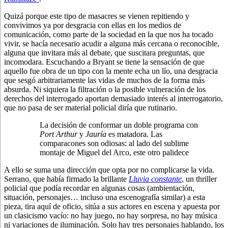
Quizá porque este tipo de masacres se vienen repitiendo y
convivimos ya por desgracia con ellas en los medios de
comunicación, como parte de la sociedad en la que nos ha tocado
vivir, se hacía necesario acudir a alguna más cercana o reconocible,
alguna que invitara más al debate, que suscitara preguntas, que
incomodara. Escuchando a Bryant se tiene la sensación de que
aquello fue obra de un tipo con la mente echa un lío, una desgracia
que sesgó arbitrariamente las vidas de muchos de la forma más
absurda. Ni siquiera la filtración o la posible vulneración de los
derechos del interrogado aportan demasiado interés al interrogatorio,
que no pasa de ser material policial diría que rutinario.
La decisión de conformar un doble programa con
Port Arthur
y
Jauría
es matadora. Las
comparacones son odiosas: al lado del sublime
montaje de Miguel del Arco, este otro palidece
A ello se suma una dirección que opta por no complicarse la vida.
Serrano, que había firmado la brillante
Lluvia constante
, un thriller
policial que podía recordar en algunas cosas (ambientación,
situación, personajes… incluso una escenografía similar) a esta
pieza, tira aquí de oficio, sitúa a sus actores en escena y apuesta por
un clasicismo vacío: no hay juego, no hay sorpresa, no hay música
ni variaciones de iluminación. Solo hay tres personajes hablando, los