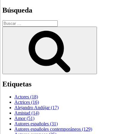
Búsqueda
Buscar
por:
Buscar
Etiquetas
Actores
(18)
Actrices
(16)
Alejandro Andújar
(17)
Amistad
(14)
Amor
(51)
Autores españoles
(31)
Autores españoles contemporáneos
(129)