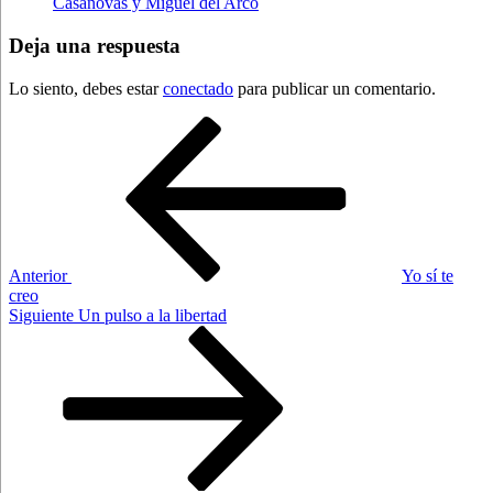
Casanovas y Miguel del Arco
Deja una respuesta
Lo siento, debes estar
conectado
para publicar un comentario.
Navegación
Entrada
anterior:
de
entradas
Anterior
Yo sí te
creo
Siguiente
Siguiente
Un pulso a la libertad
entrada