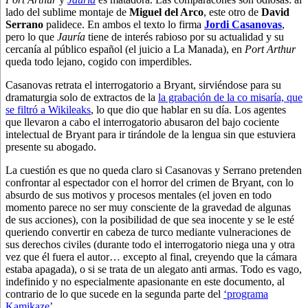
lado del sublime montaje de
Miguel del Arco
, este otro de
David
Serrano
palidece. En ambos el texto lo firma
Jordi Casanovas
,
pero lo que
Jauría
tiene de interés rabioso por su actualidad y su
cercanía al público español (el juicio a La Manada), en
Port Arthur
queda todo lejano, cogido con imperdibles.
Casanovas retrata el interrogatorio a Bryant, sirviéndose para su
dramaturgia solo de extractos de la
la grabación de la co misaría, que
se filtró a Wikileaks
, lo que dio que hablar en su día. Los agentes
que llevaron a cabo el interrogatorio abusaron del bajo cociente
intelectual de Bryant para ir tirándole de la lengua sin que estuviera
presente su abogado.
La cuestión es que no queda claro si Casanovas y Serrano pretenden
confrontar al espectador con el horror del crimen de Bryant, con lo
absurdo de sus motivos y procesos mentales (el joven en todo
momento parece no ser muy consciente de la gravedad de algunas
de sus acciones), con la posibilidad de que sea inocente y se le esté
queriendo convertir en cabeza de turco mediante vulneraciones de
sus derechos civiles (durante todo el interrogatorio niega una y otra
vez que él fuera el autor… excepto al final, creyendo que la cámara
estaba apagada), o si se trata de un alegato anti armas. Todo es vago,
indefinido y no especialmente apasionante en este documento, al
contrario de lo que sucede en la segunda parte del
‘programa
Kamikaze’
.