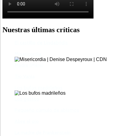
Nuestras últimas críticas
El castillo de Lindabridis
Misericordia
Madre (Mère)
Tío Vania
Los bufos madrileños
Los gestos
Pequeño cúmulo de abismos
Abre el ojo
La madre de Frankenstein