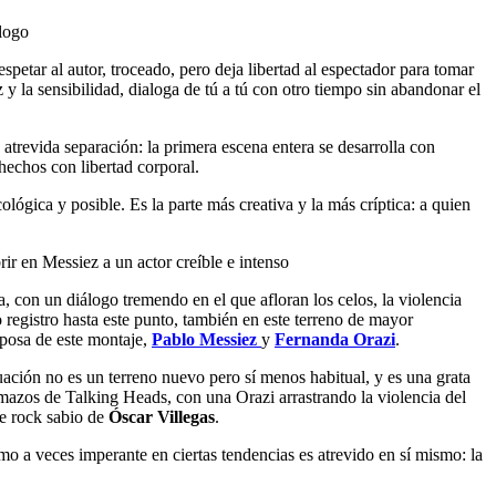
álogo
etar al autor, troceado, pero deja libertad al espectador para tomar
 y la sensibilidad, dialoga de tú a tú con otro tiempo sin abandonar el
a atrevida separación: la primera escena entera se desarrolla con
hechos con libertad corporal.
lógica y posible. Es la parte más creativa y la más críptica: a quien
ir en Messiez a un actor creíble e intenso
a, con un diálogo tremendo en el que afloran los celos, la violencia
 registro hasta este punto, también en este terreno de mayor
sposa de este montaje,
Pablo Messiez
y
Fernanda Orazi
.
uación no es un terreno nuevo pero sí menos habitual, y es una grata
emazos de Talking Heads, con una Orazi arrastrando la violencia del
de rock sabio de
Óscar Villegas
.
smo a veces imperante en ciertas tendencias es atrevido en sí mismo: la