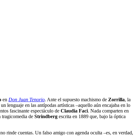
o
en
Don Juan Tenorio
. Ante el supuesto machismo de
Zorrilla
, la
un lenguaje en las antípodas artísticas –aquello aún encajaba en lo
entos fascinante espectáculo de
Claudia Faci
.
Nada comparten en
na tragicomedia de
Strindberg
escrita en 1889 que, bajo la óptica
no rinde cuentas. Un falso amigo con agenda oculta –es, en verdad,