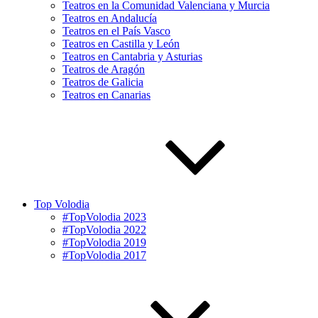
Teatros en la Comunidad Valenciana y Murcia
Teatros en Andalucía
Teatros en el País Vasco
Teatros en Castilla y León
Teatros en Cantabria y Asturias
Teatros de Aragón
Teatros de Galicia
Teatros en Canarias
Top Volodia
#TopVolodia 2023
#TopVolodia 2022
#TopVolodia 2019
#TopVolodia 2017