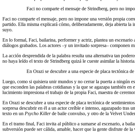
Faci no comparte el mensaje de Strindberg, pero no impo
Faci no comparte el mensaje, pero no impone una versión propia correg
partido. Ella misma explicará cómo, deliberadamente, deja abierta la in
suyo.
En lo formal, Faci, bailarina, performer y actriz, plantea un escenario
diálogos grabados. Los actores –y un invitado sorpresa– componen mien
La acción desprendida de la palabra resulta una alternativa tan poderos
no haya leído el texto de Strindberg quizá le cueste asimilar la historia
En Orazi se descubre a una especie de placa tectónica de 
Luego, como si quisiera unir mundos y no cerrar la puerta a ningún esp
que esconden las palabras cotidianas y la que se agazapa también en el
lucimiento impresiona el trabajo de la propia Faci, maestra de ceremo
En Orazi se descubre a una especie de placa tectónica de sentimientos
sorpresa descubrir en él a un actor creíble e intenso, agazapado tras
texto en un
Psycho Killer
de baile convulso, y otro de la Velvet Unde
En el tramo final, Faci invita al público a sumarse al escenario, a bai
subversión puede ser cálida, amable, hacer que la gente disfrute de la v