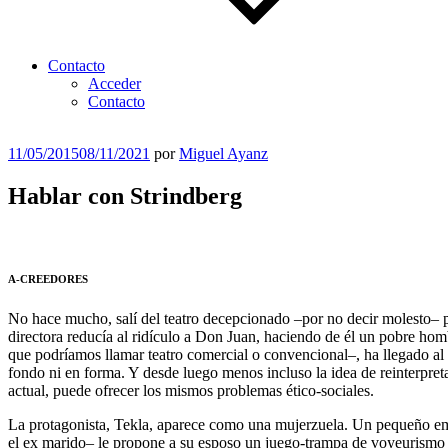
Contacto
Acceder
Contacto
Publicado
11/05/2015
08/11/2021
por
Miguel Ayanz
el
Hablar con Strindberg
A-CREEDORES
No hace mucho, salí del teatro decepcionado –por no decir molesto– p
directora reducía al ridículo a Don Juan, haciendo de él un pobre hom
que podríamos llamar teatro comercial o convencional–, ha llegado al
fondo ni en forma. Y desde luego menos incluso la idea de reinterpret
actual, puede ofrecer los mismos problemas ético-sociales.
La protagonista, Tekla, aparece como una mujerzuela. Un pequeño emp
el ex marido– le propone a su esposo un juego-trampa de voyeurismo