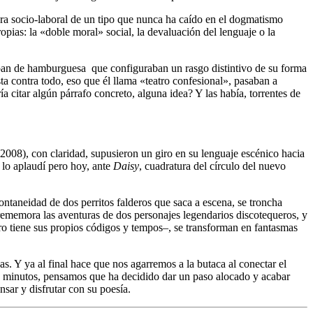
tura socio-laboral de un tipo que nunca ha caído en el dogmatismo
ropias: la «doble moral» social, la devaluación del lenguaje o la
e pan de hamburguesa que configuraban un rasgo distintivo de su forma
sta contra todo, eso que él llama «teatro confesional», pasaban a
ría citar algún párrafo concreto, alguna idea? Y las había, torrentes de
2008), con claridad, supusieron un giro en su lenguaje escénico hacia
lo aplaudí pero hoy, ante
Daisy
, cuadratura del círculo del nuevo
ntaneidad de dos perritos falderos que saca a escena, se troncha
ememora las aventuras de dos personajes legendarios discotequeros, y
ro tiene sus propios códigos y tempos–, se transforman en fantasmas
. Y ya al final hace que nos agarremos a la butaca al conectar el
e minutos, pensamos que ha decidido dar un paso alocado y acabar
nsar y disfrutar con su poesía.