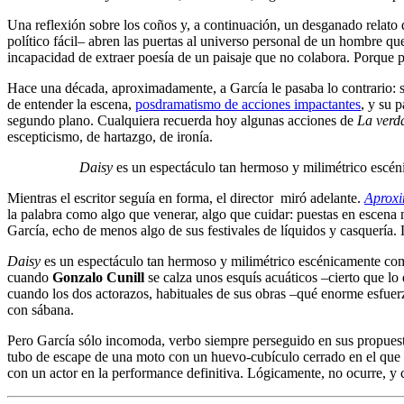
Una reflexión sobre los coños y, a continuación, un desganado relato 
político fácil– abren las puertas al universo personal de un hombre que 
incapacidad de extraer poesía de un paisaje que no colabora. Porque poe
Hace una década, aproximadamente, a García le pasaba lo contrario: s
de entender la escena,
posdramatismo de acciones impactantes
, y su 
segundo plano. Cualquiera recuerda hoy algunas acciones de
La verd
escepticismo, de hartazgo, de ironía.
Daisy
es un espectáculo tan hermoso y milimétrico escé
Mientras el escritor seguía en forma, el director miró adelante.
Aproxi
la palabra como algo que venerar, algo que cuidar: puestas en escen
García, echo de menos algo de sus festivales de líquidos y casquería. 
Daisy
es un espectáculo tan hermoso y milimétrico escénicamente como
cuando
Gonzalo Cunill
se calza unos esquís acuáticos –cierto que lo
cuando los dos actorazos, habituales de sus obras –qué enorme esfuer
con sábana.
Pero García sólo incomoda, verbo siempre perseguido en sus propuestas
tubo de escape de una moto con un huevo-cubículo cerrado en el que 
con un actor en la performance definitiva. Lógicamente, no ocurre, y ca