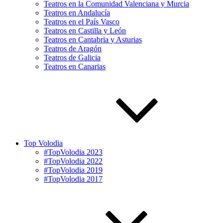
Teatros en la Comunidad Valenciana y Murcia
Teatros en Andalucía
Teatros en el País Vasco
Teatros en Castilla y León
Teatros en Cantabria y Asturias
Teatros de Aragón
Teatros de Galicia
Teatros en Canarias
Top Volodia
#TopVolodia 2023
#TopVolodia 2022
#TopVolodia 2019
#TopVolodia 2017