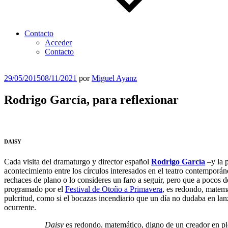
Contacto
Acceder
Contacto
Publicado
29/05/2015
08/11/2021
por
Miguel Ayanz
el
Rodrigo García, para reflexionar
DAISY
Cada visita del dramaturgo y director español
Rodrigo García
–y la p
acontecimiento entre los círculos interesados en el teatro contemporán
rechaces de plano o lo consideres un faro a seguir, pero que a pocos d
programado por el
Festival de Otoño a Primavera
, es redondo, matemá
pulcritud, como si el bocazas incendiario que un día no dudaba en lan
ocurrente.
Daisy
es redondo, matemático, digno de un creador en pl