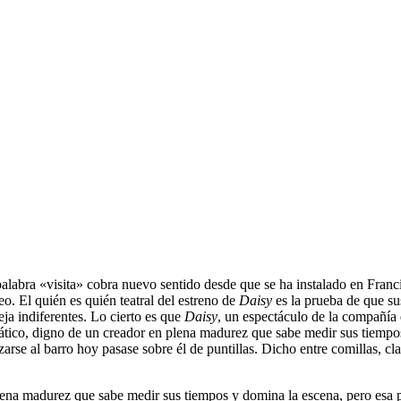
alabra «visita» cobra nuevo sentido desde que se ha instalado en Franc
eo. El quién es quién teatral del estreno de
Daisy
es la prueba de que su
eja indiferentes.
Lo cierto es que
Daisy
, un espectáculo de la compañía
tico, digno de un creador en plena madurez que sabe medir sus tiempos
zarse al barro hoy pasase sobre él de puntillas. Dicho entre comillas, c
ena madurez que sabe medir sus tiempos y domina la escena, pero esa pe