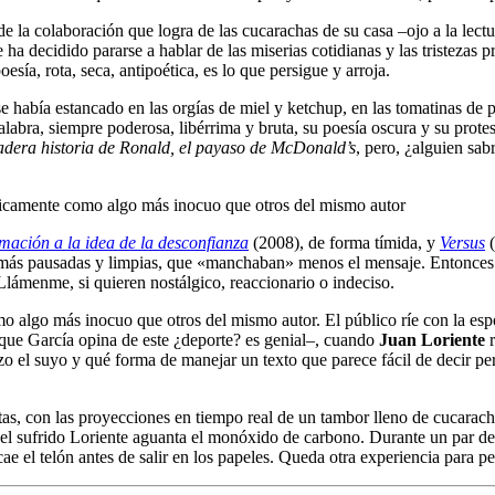
de la colaboración que logra de las cucarachas de su casa –ojo a la lec
ha decidido pararse a hablar de las miserias cotidianas y las tristezas p
sía, rota, seca, antipoética, es lo que persigue y arroja.
e había estancado en las orgías de miel y ketchup, en las tomatinas d
palabra, siempre poderosa, libérrima y bruta, su poesía oscura y su prote
adera historia de Ronald, el payaso de McDonald’s
, pero, ¿alguien sab
nicamente como algo más inocuo que otros del mismo autor
mación a la idea de la desconfianza
(2008), de forma tímida, y
Versus
(
a más pausadas y limpias, que «manchaban» menos el mensaje. Entonces 
Llámenme, si quieren nostálgico, reaccionario o indeciso.
 algo más inocuo que otros del mismo autor. El público ríe con la espo
 que García opina de este ¿deporte? es genial–, cuando
Juan Loriente
r
zo el suyo y qué forma de manejar un texto que parece fácil de decir pe
, con las proyecciones en tiempo real de un tambor lleno de cucarachas
el sufrido Loriente aguanta el monóxido de carbono. Durante un par d
e el telón antes de salir en los papeles. Queda otra experiencia para pe