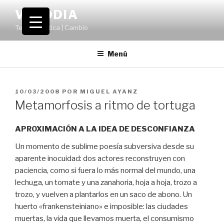
Saltar
VOLODIA
al
Teatro | Crítica | Cambio
contenido
Menú
PUBLICADO
10/03/2008
POR
MIGUEL AYANZ
EL
Metamorfosis a ritmo de tortuga
APROXIMACIÓN A LA IDEA DE DESCONFIANZA
Un momento de sublime poesía subversiva desde su
aparente inocuidad: dos actores reconstruyen con
paciencia, como si fuera lo más normal del mundo, una
lechuga, un tomate y una zanahoria, hoja a hoja, trozo a
trozo, y vuelven a plantarlos en un saco de abono. Un
huerto «frankensteiniano» e imposible: las ciudades
muertas, la vida que llevamos muerta, el consumismo