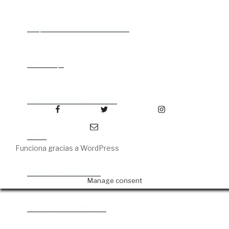
Pequeño cúmulo de abismos
Abre el ojo
La madre de Frankenstein
Facebook
Twitter
Instagram
Correo electrónico
Rabia
Funciona gracias a WordPress
The Book of Mormon
Manage consent
La discreta enamorada