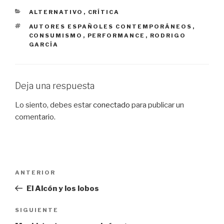
CATEGORÍAS
ALTERNATIVO
,
CRÍTICA
ETIQUETAS
AUTORES ESPAÑOLES CONTEMPORÁNEOS
,
CONSUMISMO
,
PERFORMANCE
,
RODRIGO
GARCÍA
Deja una respuesta
Lo siento, debes estar
conectado
para publicar un
comentario.
Navegación
Entrada
ANTERIOR
de
anterior:
El Alcón y los lobos
entradas
Siguiente
SIGUIENTE
entrada