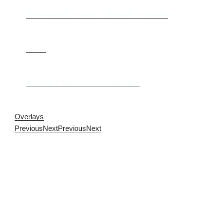
Me trataste con olvido. Clásicas en rebeldía
Cielos
Falsestuff. La muerte de las musas
Overlays
Previous
Next
Previous
Next