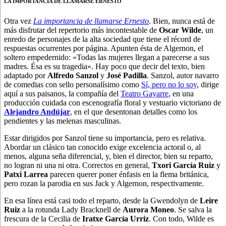
LA IMPORTANCIA DE LLAMARSE ERNESTO
Otra vez
La importancia de llamarse Ernesto
. Bien, nunca está de
más disfrutar del repertorio más incontestable de
Oscar Wilde
, un
enredo de personajes de la alta sociedad que tiene el récord de
respuestas ocurrentes por página. Apunten ésta de Algernon, el
soltero empedernido: «Todas las mujeres llegan a parecerse a sus
madres. Ésa es su tragedia». Hay poco que decir del texto, bien
adaptado por
Alfredo Sanzol
y
José Padilla
. Sanzol, autor navarro
de comedias con sello personalísimo como
Sí, pero no lo soy
, dirige
aquí a sus paisanos, la compañía del
Teatro Gayarre
, en una
producción cuidada con escenografía floral y vestuario victoriano de
Alejandro Andújar
, en el que desentonan detalles como los
pendientes y las melenas masculinas.
Estar dirigidos por Sanzol tiene su importancia, pero es relativa.
Abordar un clásico tan conocido exige excelencia actoral o, al
menos, alguna seña diferencial, y, bien el director, bien su reparto,
no logran ni una ni otra. Correctos en general,
Txori García Ruiz
y
Patxi Larrea
parecen querer poner énfasis en la flema británica,
pero rozan la parodia en sus Jack y Algernon, respectivamente.
En esa línea está casi todo el reparto, desde la Gwendolyn de
Leire
Ruiz
a la rotunda Lady Bracknell de
Aurora Moneo
. Se salva la
frescura de la Cecilia de
Iratxe García Urriz
. Con todo, Wilde es