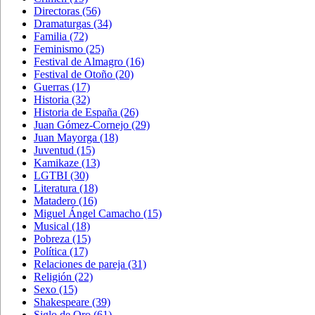
Directoras
(56)
Dramaturgas
(34)
Familia
(72)
Feminismo
(25)
Festival de Almagro
(16)
Festival de Otoño
(20)
Guerras
(17)
Historia
(32)
Historia de España
(26)
Juan Gómez-Cornejo
(29)
Juan Mayorga
(18)
Juventud
(15)
Kamikaze
(13)
LGTBI
(30)
Literatura
(18)
Matadero
(16)
Miguel Ángel Camacho
(15)
Musical
(18)
Pobreza
(15)
Política
(17)
Relaciones de pareja
(31)
Religión
(22)
Sexo
(15)
Shakespeare
(39)
Siglo de Oro
(61)