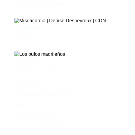
El castillo de Lindabridis
Misericordia
Madre (Mère)
Tío Vania
Los bufos madrileños
Los gestos
Pequeño cúmulo de abismos
Abre el ojo
La madre de Frankenstein
Rabia
The Book of Mormon
La discreta enamorada