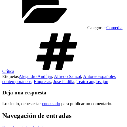
Categorías
Comedia
,
Crítica
Etiquetas
Alejandro Andújar
,
Alfredo Sanzol
,
Autores españoles
contemporáneos
,
Empresas
,
José Padilla
,
Teatro anglosajón
Deja una respuesta
Lo siento, debes estar
conectado
para publicar un comentario.
Navegación de entradas