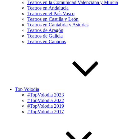
Teatros en la Comunidad Valenciana y Murcia
Teatros en Andalucía
Teatros en el País Vasco
Teatros en Castilla y León
Teatros en Cantabria y Asturias
Teatros de Aragón
Teatros de Galicia
Teatros en Canarias
Top Volodia
#TopVolodia 2023
#TopVolodia 2022
#TopVolodia 2019
#TopVolodia 2017