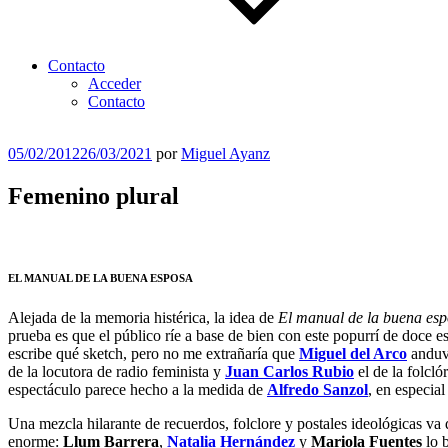
Contacto
Acceder
Contacto
Publicado
05/02/2012
26/03/2021
por
Miguel Ayanz
el
Femenino plural
EL MANUAL DE LA BUENA ESPOSA
Alejada de la memoria histérica, la idea de
El manual de la buena es
prueba es que el público ríe a base de bien con este popurrí de doce
escribe qué sketch, pero no me extrañaría que
Miguel del Arco
anduv
de la locutora de radio feminista y
Juan Carlos Rubio
el de la folcl
espectáculo parece hecho a la medida de
Alfredo Sanzol
, en especia
Una mezcla hilarante de recuerdos, folclore y postales ideológicas va
enorme:
Llum Barrera
,
Natalia Hernández
y
Mariola Fuentes
lo b