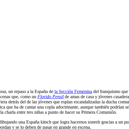
posa
, un repaso a la España de
la Sección Femenina
del franquismo que m
 escenas que, como un
Florido Pensil
de amas de casa y jóvenes casaderas
iera detrás del de las jóvenes que espían escandalizadas la ducha comu
órica que ha de cantar una copla adoctrinante, aunque también podrían s
l la charla entre tres niñas a punto de hacer su Primera Comunión.
 dibujando una España kitsch que logra hacernos sonreír gracias a un puñ
ordan y se lo deben de pasar en grande en escena.