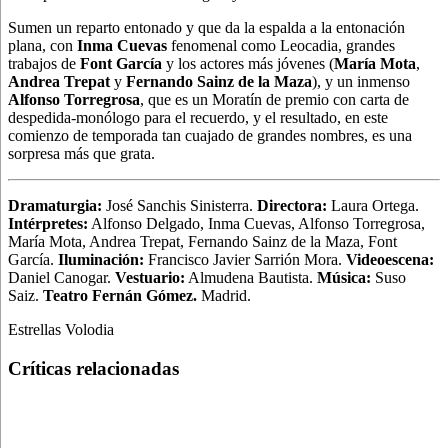
Sumen un reparto entonado y que da la espalda a la entonación
plana, con
Inma Cuevas
fenomenal como Leocadia, grandes
trabajos de
Font García
y los actores más jóvenes (
María Mota
,
Andrea Trepat
y
Fernando Sainz de la Maza
), y un inmenso
Alfonso Torregrosa
, que es un Moratín de premio con carta de
despedida-monólogo para el recuerdo, y el resultado, en este
comienzo de temporada tan cuajado de grandes nombres, es una
sorpresa más que grata.
Dramaturgia:
José Sanchis Sinisterra.
Directora:
Laura Ortega.
Intérpretes:
Alfonso Delgado, Inma Cuevas, Alfonso Torregrosa,
María Mota, Andrea Trepat, Fernando Sainz de la Maza, Font
García.
Iluminación:
Francisco Javier Sarrión Mora.
Videoescena:
Daniel Canogar.
Vestuario:
Almudena Bautista.
Música:
Suso
Saiz.
Teatro Fernán Gómez.
Madrid.
Estrellas Volodia
Críticas relacionadas