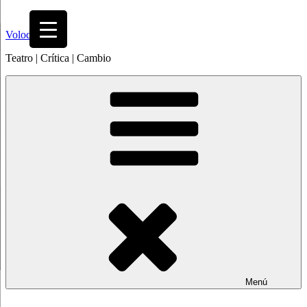
Saltar
al
Volodia
contenido
Teatro | Crítica | Cambio
Menú