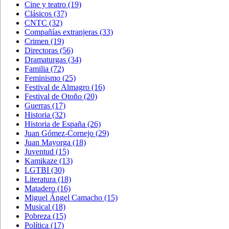
Cine y teatro
(19)
Clásicos
(37)
CNTC
(32)
Compañías extranjeras
(33)
Crimen
(19)
Directoras
(56)
Dramaturgas
(34)
Familia
(72)
Feminismo
(25)
Festival de Almagro
(16)
Festival de Otoño
(20)
Guerras
(17)
Historia
(32)
Historia de España
(26)
Juan Gómez-Cornejo
(29)
Juan Mayorga
(18)
Juventud
(15)
Kamikaze
(13)
LGTBI
(30)
Literatura
(18)
Matadero
(16)
Miguel Ángel Camacho
(15)
Musical
(18)
Pobreza
(15)
Política
(17)