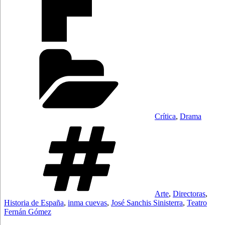
Categorías
Crítica
,
Drama
Etiquetas
Arte
,
Directoras
,
Historia de España
,
inma cuevas
,
José Sanchis Sinisterra
,
Teatro
Fernán Gómez