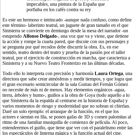
impecables, una pintura de la España que
porfiaba en los cafés contra su rey
Es este un hermoso e intrincado -aunque nada confuso, como define
este término- laberinto teatral, un juguete de gran tamaño en el que
Sinisterra se convierte en demiurgo desde la mesa del narrador -un
estupendo
Alfonso Delgado
-, una voz que va y viene, que detiene
la acción y rompe la cuarta pared, que discute con sus personajes y
se pregunta por qué recodos debe discurrir la obra. Es, en ese
sentido, teatro dentro del teatro y prueba de la pasión por el taller
teatral, por el ejercicio de construcción en marcha, que caracteriza a
Sinisterra y a su Nuevo Teatro Fronterizo en las últimas décadas.
Todo ello lo interpreta con precisión y harmonía
Laura Ortega
, una
directora que sabe crear atmósferas y medir tiempos, y que logra que
el gran escenario semicircular de la sala Guirau del Fernán Gómez
no necesite de más ni de menos. Hay elementos orgánicos -agua,
tierra, árboles y humo-, guiños a la obra de Goya (todo aquello a lo
que Sinisterra da la espalda al centrarse en la historia de España) y
varios momentos de riesgo y modernidad que no sobran ni chirrían.
Daré un solo ejemplo: el arranque de la función, en el que los
actores e sientan en fila, se ponen gafas de 3D y comen palomitas al
ritmo de una familiar musiquilla de comienzo de película. Al poco,
entenderemos el guiño, que tiene que ver con el paralelismo entre las
los espectáculos de linterna mágica y la función actual del cine.