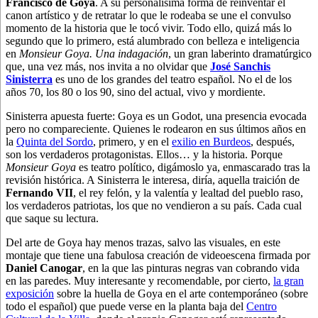
Francisco de Goya
. A su personalísima forma de reinventar el
canon artístico y de retratar lo que le rodeaba se une el convulso
momento de la historia que le tocó vivir. Todo ello, quizá más lo
segundo que lo primero, está alumbrado con belleza e inteligencia
en
Monsieur Goya. Una indagación
, un gran laberinto dramatúrgico
que, una vez más, nos invita a no olvidar que
José Sanchis
Sinisterra
es uno de los grandes del teatro español. No el de los
años 70, los 80 o los 90, sino del actual, vivo y mordiente.
Sinisterra apuesta fuerte: Goya es un Godot, una presencia evocada
pero no compareciente. Quienes le rodearon en sus últimos años en
la
Quinta del Sordo
, primero, y en el
exilio en Burdeos
, después,
son los verdaderos protagonistas. Ellos… y la historia. Porque
Monsieur Goya
es teatro político, digámoslo ya, enmascarado tras la
revisión histórica. A Sinisterra le interesa, diría, aquella traición de
Fernando VII
, el rey felón, y la valentía y lealtad del pueblo raso,
los verdaderos patriotas, los que no vendieron a su país. Cada cual
que saque su lectura.
Del arte de Goya hay menos trazas, salvo las visuales, en este
montaje que tiene una fabulosa creación de videoescena firmada por
Daniel Canogar
, en la que las pinturas negras van cobrando vida
en las paredes. Muy interesante y recomendable, por cierto,
la gran
exposición
sobre la huella de Goya en el arte contemporáneo (sobre
todo el español) que puede verse en la planta baja del
Centro