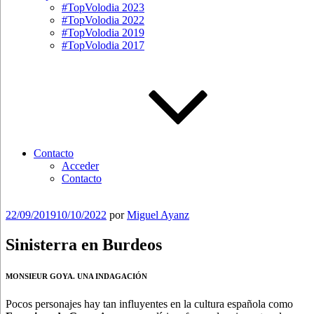
#TopVolodia 2023
#TopVolodia 2022
#TopVolodia 2019
#TopVolodia 2017
Contacto
Acceder
Contacto
Publicado
22/09/2019
10/10/2022
por
Miguel Ayanz
el
Sinisterra en Burdeos
MONSIEUR GOYA. UNA INDAGACIÓN
Pocos personajes hay tan influyentes en la cultura española como