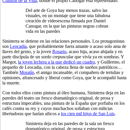
Cultural de la Villa
, donde el propio Canogar está representado.
Del arte de Goya hay menos trazas, salvo las
visuales, en un montaje que tiene una fabulosa
creación de videoescena firmada por Daniel
Canogar, en la que las pinturas negras cobran
vida en las paredes
Sinisterra se detiene en las relaciones personales. Los protagonistas
son
Leocadia
, que probablemente fuera amante o acaso solo ama de
llaves del genio, y la joven
Rosario
, acaso hija, acaso ahijada y en
parte discípula de un sordo crepuscular que vivía ya en sombras. Y
Margot,
la joven lechera a la que dedicó un cuadro
, y Guillermo, el
pequeño de Leocadia, con la cabeza llena de sueños patrióticos…
También
Moratín
, el amigo incansable, el compañero de tertulias y
opiniones, afrancesado y liberal como Goya, que le acompañó hasta
la muerte.
Con todos ellos como pintura al óleo humana, Sinisterra deja en las
paredes del teatro un fresco dramatúrgico original, de prosa y
estructura impecables, una pintura de la España que porfiaba en los
cafés contra su rey y cuyos muchachos soñaban con milicias
libertadoras que harían añicos a
los cien mil hijos de San Luis
.
Sinisterra deja en las paredes de la sala un fresco
dramatúrgico original, de prosa y estructura