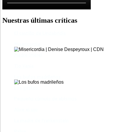
Nuestras últimas críticas
El castillo de Lindabridis
Misericordia
Madre (Mère)
Tío Vania
Los bufos madrileños
Los gestos
Pequeño cúmulo de abismos
Abre el ojo
La madre de Frankenstein
Rabia