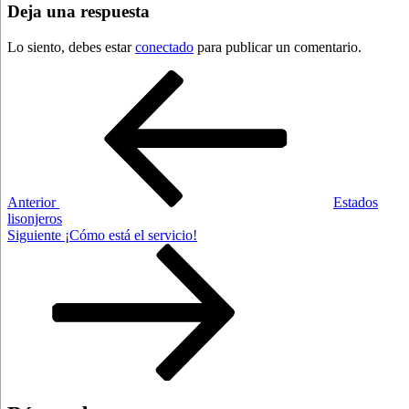
Deja una respuesta
Lo siento, debes estar
conectado
para publicar un comentario.
Navegación
Entrada
anterior:
de
entradas
Anterior
Estados
lisonjeros
Siguiente
Siguiente
¡Cómo está el servicio!
entrada