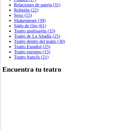
Relaciones de pareja
(31)
Religión
(22)
Sexo
(15)
Shakespeare
(39)
Siglo de Oro
(61)
Teatro anglosajón
(33)
Teatro de La Abadía
(25)
Teatro dentro del teatro
(30)
Teatro Español
(25)
Teatro europeo
(15)
Teatro francés
(21)
Encuentra tu teatro