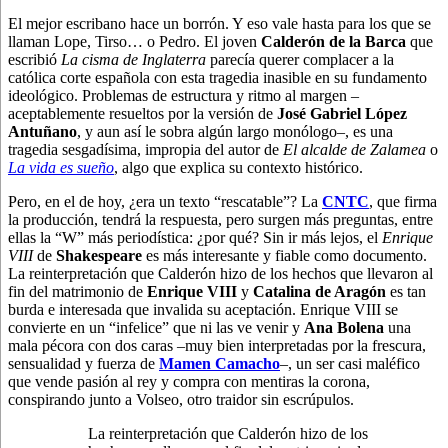
El mejor escribano hace un borrón. Y eso vale hasta para los que se
llaman Lope, Tirso… o Pedro. El joven
Calderón de la Barca
que
escribió
La cisma de Inglaterra
parecía querer complacer a la
católica corte española con esta tragedia inasible en su fundamento
ideológico. Problemas de estructura y ritmo al margen –
aceptablemente resueltos por la versión de
José Gabriel López
Antuñano
, y aun así le sobra algún largo monólogo–, es una
tragedia sesgadísima, impropia del autor de
El alcalde de Zalamea
o
La vida es sueño
, algo que explica su contexto histórico.
Pero, en el de hoy, ¿era un texto “rescatable”? La
CNTC
, que firma
la producción, tendrá la respuesta, pero surgen más preguntas, entre
ellas la “W” más periodística: ¿por qué? Sin ir más lejos, el
Enrique
VIII
de
Shakespeare
es más interesante y fiable como documento.
La reinterpretación que Calderón hizo de los hechos que llevaron al
fin del matrimonio de
Enrique VIII
y
Catalina de Aragón
es tan
burda e interesada que invalida su aceptación. Enrique VIII se
convierte en un “infelice” que ni las ve venir y
Ana Bolena
una
mala pécora con dos caras –muy bien interpretadas por la frescura,
sensualidad y fuerza de
Mamen Camacho
–, un ser casi maléfico
que vende pasión al rey y compra con mentiras la corona,
conspirando junto a Volseo, otro traidor sin escrúpulos.
La reinterpretación que Calderón hizo de los