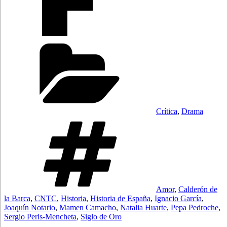
Categorías
Crítica
,
Drama
Etiquetas
Amor
,
Calderón de
la Barca
,
CNTC
,
Historia
,
Historia de España
,
Ignacio García
,
Joaquín Notario
,
Mamen Camacho
,
Natalia Huarte
,
Pepa Pedroche
,
Sergio Peris-Mencheta
,
Siglo de Oro