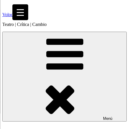
Saltar
al
Volodia
contenido
Teatro | Crítica | Cambio
Menú