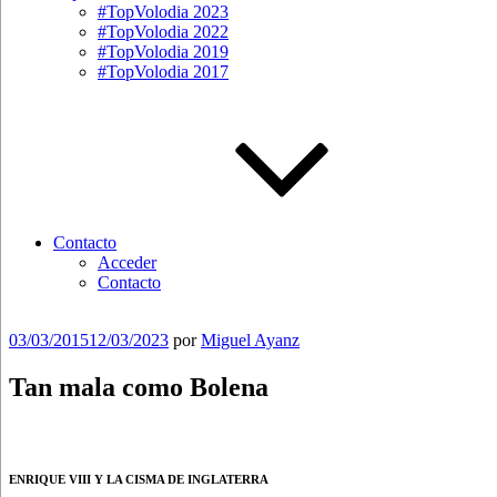
#TopVolodia 2023
#TopVolodia 2022
#TopVolodia 2019
#TopVolodia 2017
Contacto
Acceder
Contacto
Publicado
03/03/2015
12/03/2023
por
Miguel Ayanz
el
Tan mala como Bolena
ENRIQUE VIII Y LA CISMA DE INGLATERRA