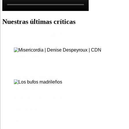
Nuestras últimas críticas
El castillo de Lindabridis
Misericordia
Madre (Mère)
Tío Vania
Los bufos madrileños
Los gestos
Pequeño cúmulo de abismos
Abre el ojo
La madre de Frankenstein