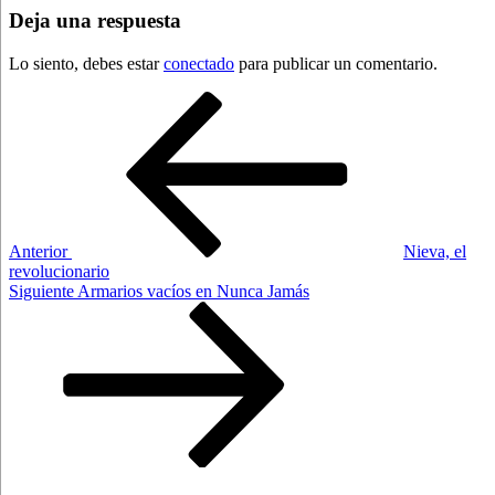
Deja una respuesta
Lo siento, debes estar
conectado
para publicar un comentario.
Navegación
Entrada
anterior:
de
entradas
Anterior
Nieva, el
revolucionario
Siguiente
Siguiente
Armarios vacíos en Nunca Jamás
entrada