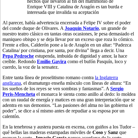
hechos que llevaron al fin del matrimonio de
Enrique VIII y Catalina de Aragón es tan burda e
interesada que invalida su aceptación
Al parecer, había advertencia encerrada a Felipe IV sobre el poder
del conde duque de Olivares. A
Joaquín Notario
, un grande de
nuestro teatro clásico en tantas otras ocasiones, le pesa demasiado el
maniqueo obispo y se deja llevar por un exceso que roza lo cómico.
Frente a ellos, Calderón pone a la de Aragón en un altar: “Padezca
Catalina/ por cristiana, por santa, por divina” llega a decir. Una
Pepa Pedroche
estupenda, imbuida de dignidad y amor, la hace
creíble. Redondo
Emilio Gavira
como el bufón Pasquín, loco y
cuerdo, la voz de la sensatez.
Entre tanta línea de proselitismo romano contra
la Inglaterra
anglicana
, el dramaturgo enseña músculo con líneas de altura: “En
los sueños de los reyes se ven sombras y fantasmas”. A
Sergio
Peris-Mencheta
el monarca le sienta como anillo al dedo: lo moldea
con un raudal de energía y matices en una gran interpretación que se
adentra en sus demonios. “Las pasiones del alma no las gobierna el
poder”, se dice a sí mismo antes de repudiar a su esposa por un
calentón.
En la tenebrosa y austera puesta en escena, con guiños a los Tudor –
qué bellas las maderas estampadas móviles de
Coso
y
Sanz
que
recrean la corte–
Ignacio García
parece acordarse de la corte