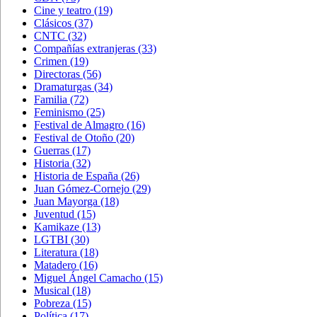
Cine y teatro
(19)
Clásicos
(37)
CNTC
(32)
Compañías extranjeras
(33)
Crimen
(19)
Directoras
(56)
Dramaturgas
(34)
Familia
(72)
Feminismo
(25)
Festival de Almagro
(16)
Festival de Otoño
(20)
Guerras
(17)
Historia
(32)
Historia de España
(26)
Juan Gómez-Cornejo
(29)
Juan Mayorga
(18)
Juventud
(15)
Kamikaze
(13)
LGTBI
(30)
Literatura
(18)
Matadero
(16)
Miguel Ángel Camacho
(15)
Musical
(18)
Pobreza
(15)
Política
(17)