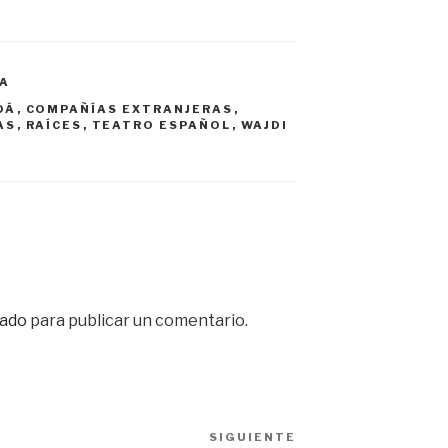
A
DÁ
,
COMPAÑÍAS EXTRANJERAS
,
AS
,
RAÍCES
,
TEATRO ESPAÑOL
,
WAJDI
ado
para publicar un comentario.
SIGUIENTE
Siguiente