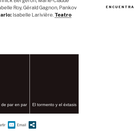
 Annick Bergeron, Marie-Claude
abelle Roy, Gérald Gagnon, Pankov
ENCUENTRA
ario:
Isabelle Larivière.
Teatro
 de par en par
El tormento y el éxtasis