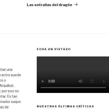
entrada
Las entrañas del dragón
ECHA UN VISTAZO
char una
n actor puede
os y
rquillué,
; por eso no
tar. Es tan
enador saque
NUESTRAS ÚLTIMAS CRÍTICAS
tas de