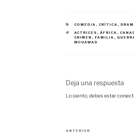
CATEGORÍAS
COMEDIA
,
CRÍTICA
,
DRAM
ETIQUETAS
ACTRICES
,
ÁFRICA
,
CANA
CRIMEN
,
FAMILIA
,
GUERR
MOUAWAD
Deja una respuesta
Lo siento, debes estar
conect
Navegación
Entrada
ANTERIOR