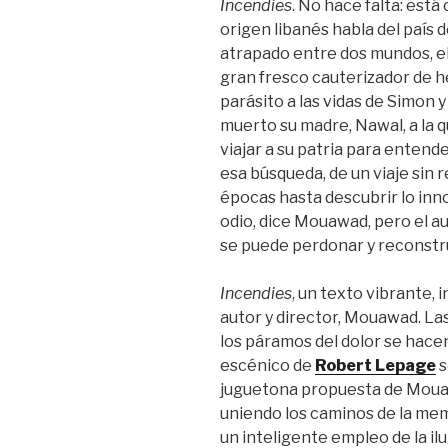
Incendies
. No hace falta: está
origen libanés habla del país d
atrapado entre dos mundos, el
gran fresco cauterizador de h
parásito a las vidas de Simon 
muerto su madre, Nawal, a la q
viajar a su patria para entend
esa búsqueda, de un viaje sin 
épocas hasta descubrir lo in
odio, dice Mouawad, pero el au
se puede perdonar y reconstru
Incendies
, un texto vibrante, 
autor y director, Mouawad. Las
los páramos del dolor se hacen
escénico de
Robert Lepage
s
juguetona propuesta de Mouawa
uniendo los caminos de la memo
un inteligente empleo de la i