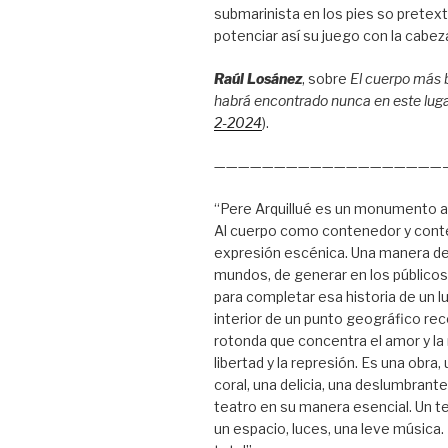
submarinista en los pies so pretex
potenciar así su juego con la cabez
Raúl Losánez
, sobre
El cuerpo más 
habrá encontrado nunca en este lug
2-2024
).
———————————————————
“Pere Arquillué es un monumento a
Al cuerpo como contenedor y cont
expresión escénica. Una manera de
mundos, de generar en los público
para completar esa historia de un l
interior de un punto geográfico rec
rotonda que concentra el amor y la
libertad y la represión. Es una obra,
coral, una delicia, una deslumbrant
teatro en su manera esencial. Un te
un espacio, luces, una leve música