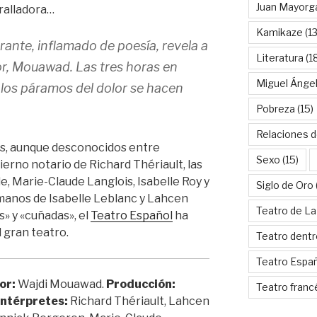
Juan Mayorg
ralladora…
Kamikaze
(13
brante, inflamado de poesía, revela a
Literatura
(1
or, Mouawad. Las tres horas en
Miguel Ánge
a los páramos del dolor se hacen
Pobreza
(15)
Relaciones d
tes, aunque desconocidos entre
Sexo
(15)
 tierno notario de Richard Thériault, las
, Marie-Claude Langlois, Isabelle Roy y
Siglo de Oro
manos de Isabelle Leblanc y Lahcen
Teatro de La
» y «cuñadas», el
Teatro Español
ha
 gran teatro.
Teatro dentr
Teatro Espa
or:
Wajdi Mouawad.
Producción:
Teatro franc
Intérpretes:
Richard Thériault, Lahcen