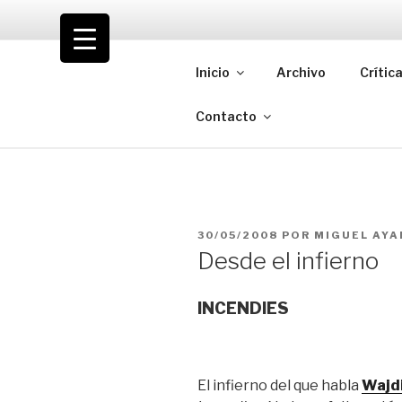
Saltar
al
VOLODIA
contenido
Inicio
Archivo
Crític
Teatro | Crítica | Cambio
Contacto
PUBLICADO
30/05/2008
POR
MIGUEL AYA
EL
Desde el infierno
INCENDIES
El infierno del que habla
Wajd