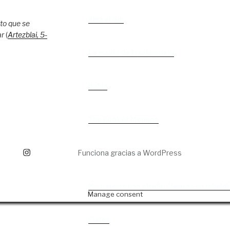
Abre el ojo
to que se
ar
(
Artezblai
, 5
-
La madre de Frankenstein
Rabia
The Book of Mormon
tagram
La discreta enamorada
Funciona gracias a WordPress
Me trataste con olvido. Clásicas en rebeldí
Manage consent
Cielos