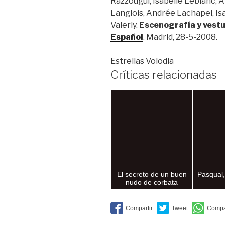
Razzougui, Isabelle Leblanc,
Langlois, Andrée Lachapel, Is
Valeriy.
Escenografía y vestu
Español
. Madrid, 28-5-2008.
Estrellas Volodia
Críticas relacionadas
El secreto de un buen
Pasqual,
nudo de corbata