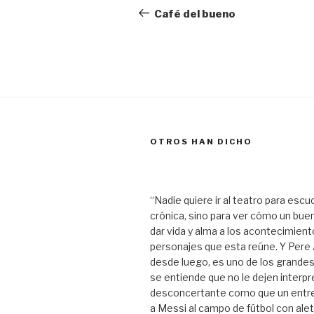
de
anterior:
Café del bueno
entradas
OTROS HAN DICHO
“Nadie quiere ir al teatro para escu
crónica, sino para ver cómo un bue
dar vida y alma a los acontecimient
personajes que esta reúne. Y Pere A
desde luego, es uno de los grandes
se entiende que no le dejen interpre
desconcertante como que un entr
a Messi al campo de fútbol con ale