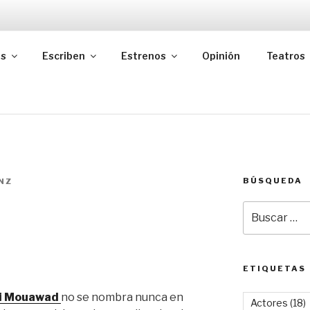
as
Escriben
Estrenos
Opinión
Teatros
BÚSQUEDA
NZ
Buscar
por:
ETIQUETAS
i Mouawad
no se nombra nunca en
Actores
(18)