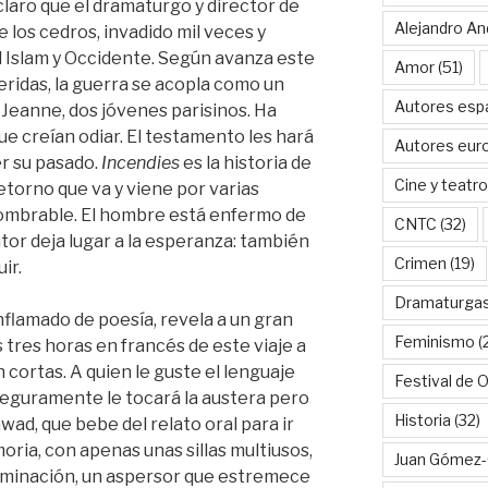
 claro que el dramaturgo y director de
Alejandro An
e los cedros, invadido mil veces y
 Islam y Occidente. Según avanza este
Amor
(51)
eridas, la guerra se acopla como un
Autores esp
y Jeanne, dos jóvenes parisinos. Ha
ue creían odiar. El testamento les hará
Autores eur
er su pasado.
Incendies
es la historia de
Cine y teatro
retorno que va y viene por varias
nombrable. El hombre está enfermo de
CNTC
(32)
tor deja lugar a la esperanza: también
Crimen
(19)
ir.
Dramaturga
inflamado de poesía, revela a un gran
Feminismo
(
 tres horas en francés de este viaje a
 cortas. A quien le guste el lenguaje
Festival de 
eguramente le tocará la austera pero
Historia
(32)
d, que bebe del relato oral para ir
ria, con apenas unas sillas multiusos,
Juan Gómez-
luminación, un aspersor que estremece