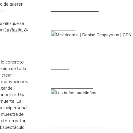
to de querer
El castillo de Lindabridis
a”.
bonito que se
Misericordia
ar
(
La Razón
, 8
-
Madre (Mère)
–
 lo concreto.
Tío Vania
enido de toda
 crear
s motivaciones
Los bufos madrileños
ugar del
onocible. Una
 muerte. La
Los gestos
 un unipersonal
e muestra del
xto, un actor,
Pequeño cúmulo de abismos
. Espectáculo