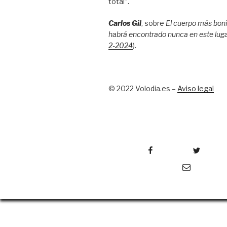
total”.
Carlos Gil
, sobre
El cuerpo más boni
habrá encontrado nunca en este lug
2-2024
).
© 2022 Volodia.es –
Aviso legal
Facebook
Twitter
Ins
Correo electrónico