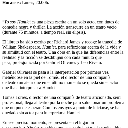
Horarios:
Lunes, 20.00h.
“
Yo soy Hamlet
es una pieza escrita en un solo acto, con tintes de
comedia negra y thriller. La acción transcurre en un teatro vacío
(durante 75 minutos, a tiempo real, sin elipsis).
El libreto ha sido escrito por Richard James y recoge la tragedia de
William Shakespeare,
Hamlet
, para reflexionar acerca de la vida y
su similitud con el teatro. Una obra en la que las diferencias entre la
realidad y la ficción se desdibujan con cada minuto que
pasa, protagonizada por Gabriel Olivares y Leo Rivera.
Gabriel Olivares se pasa a la interpretación por primera vez
metiéndose en la piel de Tomás, el director de una compañía
de teatro amateur que en el último momento se queda sin el actor
que iba a interpretar a Hamlet
Tomás Torres, director de una compañía de teatro aficionada, semi-
profesional, llega al teatro por la noche para solucionar un problema
que no puede esperar. Con los ensayos a punto de iniciarse, se ha
quedado sin actor para interpretar a Hamlet.
En ese preciso momento, se presenta en el lugar un
desconocido, Simón, un chico que acaba de llegar a la capital. No