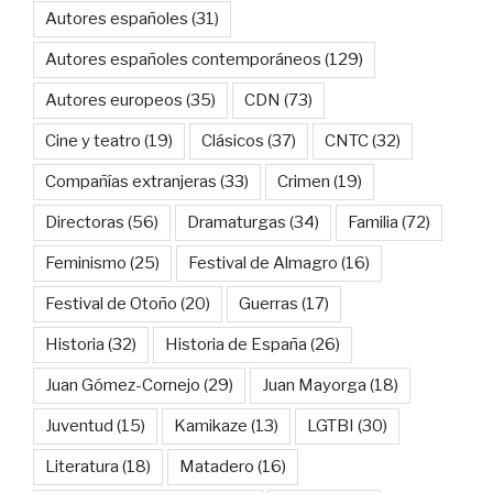
Autores españoles
(31)
Autores españoles contemporáneos
(129)
Autores europeos
(35)
CDN
(73)
Cine y teatro
(19)
Clásicos
(37)
CNTC
(32)
Compañías extranjeras
(33)
Crimen
(19)
Directoras
(56)
Dramaturgas
(34)
Familia
(72)
Feminismo
(25)
Festival de Almagro
(16)
Festival de Otoño
(20)
Guerras
(17)
Historia
(32)
Historia de España
(26)
Juan Gómez-Cornejo
(29)
Juan Mayorga
(18)
Juventud
(15)
Kamikaze
(13)
LGTBI
(30)
Literatura
(18)
Matadero
(16)