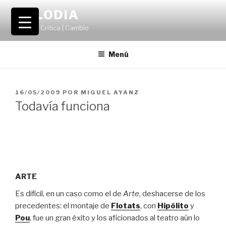
Saltar
VOLODIA
al
Teatro | Crítica | Cambio
contenido
Menú
PUBLICADO
16/05/2009
POR
MIGUEL AYANZ
EL
Todavía funciona
ARTE
Es difícil, en un caso como el de
Arte
, deshacerse de los
precedentes: el montaje de
Flotats
, con
Hipólito
y
Pou
, fue un gran éxito y los aficionados al teatro aún lo