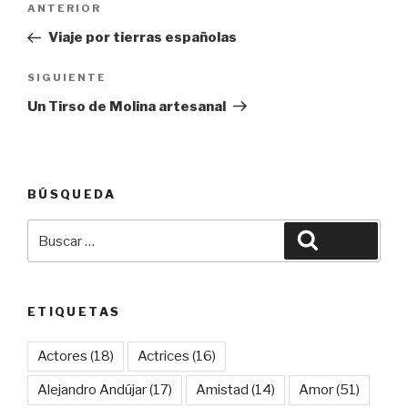
Entrada
ANTERIOR
de
anterior:
Viaje por tierras españolas
entradas
Siguiente
SIGUIENTE
entrada
Un Tirso de Molina artesanal
BÚSQUEDA
Buscar
Buscar
por:
ETIQUETAS
Actores
(18)
Actrices
(16)
Alejandro Andújar
(17)
Amistad
(14)
Amor
(51)