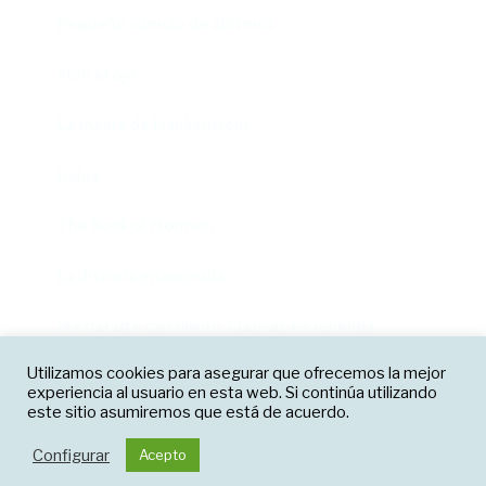
Pequeño cúmulo de abismos
Abre el ojo
La madre de Frankenstein
Rabia
The Book of Mormon
La discreta enamorada
Me trataste con olvido. Clásicas en rebeldía
Facebook
Twitter
Instagram
Utilizamos cookies para asegurar que ofrecemos la mejor
Cielos
experiencia al usuario en esta web. Si continúa utilizando
Correo electrónico
este sitio asumiremos que está de acuerdo.
Falsestuff. La muerte de las musas
Funciona gracias a WordPress
Configurar
Acepto