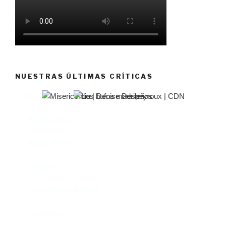
NUESTRAS ÚLTIMAS CRÍTICAS
El castillo de Lindabridis
Misericordia
Madre (Mère)
Tío Vania
Los bufos madrileños
Los gestos