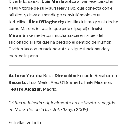
Divertido, sagaz,
Luis Merlo
aplica a Iván ese carácter
frágil y torpe de su Mauri televisivo, que conecta con el
público, y clava el monólogo convirtiéndolo en un
torbellino.
Álex O’Dogherty
destila cinismo y mala leche
como Marcos (o sea, lo que pide el papel) e
Iñaki
Miramón
se mete con mucha gracia en la piel del
aficionado al arte que ha perdido el sentido del humor.
Olviden las comparaciones:
Arte
sigue funcionando y
merece la pena.
Autora:
Yasmina Reza.
Dirección:
Eduardo Recabarren.
Reparto:
Luis Merlo, Alex O’Dogherty, Iñaki Miramón.
Teatro Alcázar
. Madrid.
Crítica publicada originalmente en La Razón, recogida
en
Notas desde la fila siete (Mayo 2009)
.
Estrellas Volodia