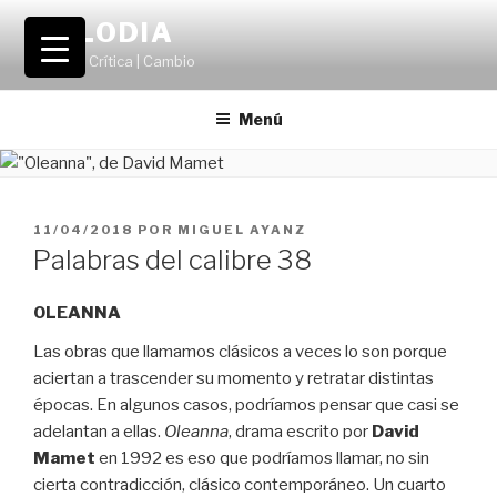
Saltar
VOLODIA
al
Teatro | Crítica | Cambio
contenido
Menú
PUBLICADO
11/04/2018
POR
MIGUEL AYANZ
EL
Palabras del calibre 38
OLEANNA
Las obras que llamamos clásicos a veces lo son porque
aciertan a trascender su momento y retratar distintas
épocas. En algunos casos, podríamos pensar que casi se
adelantan a ellas.
Oleanna
, drama escrito por
David
Mamet
en 1992 es eso que podríamos llamar, no sin
cierta contradicción, clásico contemporáneo. Un cuarto