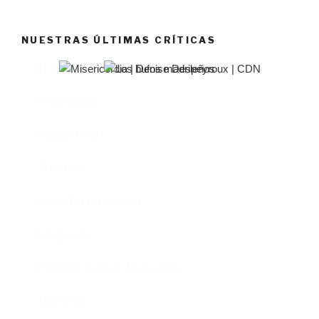
NUESTRAS ÚLTIMAS CRÍTICAS
El castillo de Lindabridis
Misericordia
Madre (Mère)
Tío Vania
Los bufos madrileños
Los gestos
Pequeño cúmulo de abismos
Abre el ojo