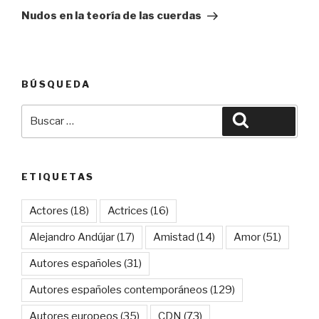
entrada
Nudos en la teoría de las cuerdas
BÚSQUEDA
Buscar
Buscar
por:
ETIQUETAS
Actores
(18)
Actrices
(16)
Alejandro Andújar
(17)
Amistad
(14)
Amor
(51)
Autores españoles
(31)
Autores españoles contemporáneos
(129)
Autores europeos
(35)
CDN
(73)