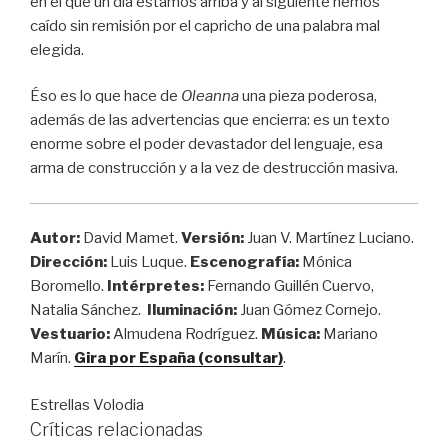
en el que un día estamos arriba y al siguiente hemos
caído sin remisión por el capricho de una palabra mal
elegida.
Éso es lo que hace de
Oleanna
una pieza poderosa,
además de las advertencias que encierra: es un texto
enorme sobre el poder devastador del lenguaje, esa
arma de construcción y a la vez de destrucción masiva.
Autor:
David Mamet.
Versión:
Juan V. Martínez Luciano.
Dirección:
Luis Luque.
Escenografía:
Mónica
Boromello.
Intérpretes:
Fernando Guillén Cuervo,
Natalia Sánchez.
Iluminación:
Juan Gómez Cornejo.
Vestuario:
Almudena Rodríguez.
Música:
Mariano
Marín.
Gira por España (consultar)
.
Estrellas Volodia
Críticas relacionadas