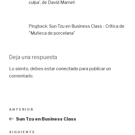
culpa', de David Mamet
Pingback:
Sun Tzu en Business Class - Crítica de
"Muñeca de porcelana"
Deja una respuesta
Lo siento, debes estar
conectado
para publicar un
comentario.
Navegación
Entrada
ANTERIOR
de
anterior:
Sun Tzu en Business Class
entradas
Siguiente
SIGUIENTE