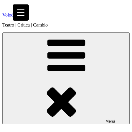
Saltar
al
Volodia
contenido
Teatro | Crítica | Cambio
Menú