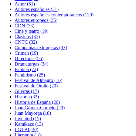
Amor
(51)
Autores españoles
(31)
Autores españoles contemporáneos
(129)
Autores europeos
(35)
CDN
(73)
Cine y teatro
(19)
Clásicos
(37)
CNTC
(32)
Compañías extranjeras
(33)
Crimen
(19)
Directoras
(56)
Dramaturgas
(34)
Familia
(72)
Feminismo
(25)
Festival de Almagro
(16)
Festival de Otoño
(20)
Guerras
(17)
Historia
(32)
Historia de España
(26)
Juan Gómez-Cornejo
(29)
Juan Mayorga
(18)
Juventud
(15)
Kamikaze
(13)
LGTBI
(30)
Literatura
(18)