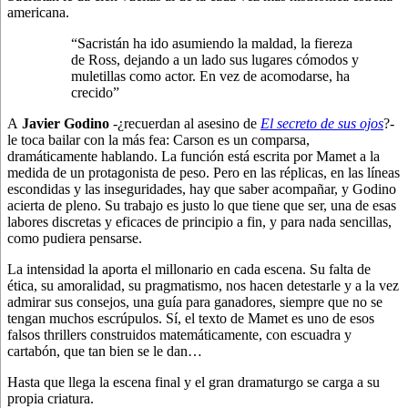
americana.
“Sacristán ha ido asumiendo la maldad, la fiereza
de Ross, dejando a un lado sus lugares cómodos y
muletillas como actor. En vez de acomodarse, ha
crecido”
A
Javier Godino
-¿recuerdan al asesino de
El secreto de sus ojos
?-
le toca bailar con la más fea: Carson es un comparsa,
dramáticamente hablando. La función está escrita por Mamet a la
medida de un protagonista de peso. Pero en las réplicas, en las líneas
escondidas y las inseguridades, hay que saber acompañar, y Godino
acierta de pleno. Su trabajo es justo lo que tiene que ser, una de esas
labores discretas y eficaces de principio a fin, y para nada sencillas,
como pudiera pensarse.
La intensidad la aporta el millonario en cada escena. Su falta de
ética, su amoralidad, su pragmatismo, nos hacen detestarle y a la vez
admirar sus consejos, una guía para ganadores, siempre que no se
tengan muchos escrúpulos. Sí, el texto de Mamet es uno de esos
falsos thrillers construidos matemáticamente, con escuadra y
cartabón, que tan bien se le dan…
Hasta que llega la escena final y el gran dramaturgo se carga a su
propia criatura.