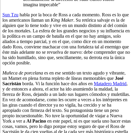
imagina impecable”
Sun Tzu
habla por la boca de Ross a cada momento. Ross es lo que
los americanos llaman un
King Maker
. Su retórica salvaje es la de
alguien que lo tiene todo y vive en un mundo distinto al del común
de los mortales. La esfera de los grandes negocios y su influencia en
la política es un campo de batalla en el que no hay amigos, solo
aliados a tiempo parcial, y en el que, como dice en un momento
dado Ross, conviene machacar con una fortaleza tal al enemigo que
éste más adelante no se revuelva de nuevo: debe comprender que no
ha sido humillado, sino que, sencillamente, su derrota era la única
opción posible.
Muñeca de porcelana
es en ese sentido un texto agudo y vibrante,
un Mamet en plena forma repleto de líneas memorables que
José
Sacristán
borda. Vi la función hace dos años en
Matadero Madrid
,
y de entonces a ahora, el actor ha ido asumiendo la maldad, la
fiereza de Ross, dejando a un lado sus lugares cómodos y muletillas.
En vez de acomodarse, como les ocurre a veces a los intérpretes en
las giras cuando el director ya no vigila, ha crecido y se ha
apropiado con firmeza del texto. Su protagonista tiene un peso
propio incuestionable. No tuve la oportunidad de viajar a Nueva
York a ver a
Al Pacino
en este papel, ni es que suela uno hacer estas
cosas, vamos, pero lo digo porque estoy seguro de que el Ross de
Sacristán le da cien vueltas al de la cada vez más histriónica estrella