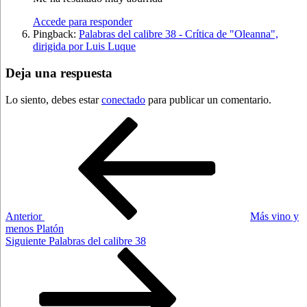
Accede para responder
Pingback:
Palabras del calibre 38 - Crítica de "Oleanna",
dirigida por Luis Luque
Deja una respuesta
Lo siento, debes estar
conectado
para publicar un comentario.
Navegación
Entrada
anterior:
de
entradas
Anterior
Más vino y
menos Platón
Siguiente
Siguiente
Palabras del calibre 38
entrada