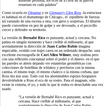
asistente personal, los ecos de
El arte de la guerra
resuenan en cada palabra”
Como ocurría en
Oleanna
y en
Glengarry Glen Ross
-la estructura
es habitual en el dramaturgo de Chicago-, el equilibrio de fuerzas
irá variando de una escena a otra, con giros y sorpresas. El tiburón
puede convertirse en pez de golpe y ser devorado, y el pececillo
crecer y defender su territorio.
La versión de
Bernabé Rico
es punzante, actual y cercana. No
patina en ningún momento y hace creíble al millonario, al que
acertadamente la dirección de
Juan Carlos Rubio
imagina
impecable, vestido con trajes caros en un ordenado despacho -una
excelente escenografía de
Curt Allen Wilmer
, muy realista pero
con una reflexión conceptual sobre el poder y el dinero- en el que
las paredes se abren dejando ver estanterías geométricas con
colecciones de botellitas de whiskey y percheros con la misma
camisa, el mismo traje, el mismo chaleco o la misma corbata, que
Ross tira tras usar. Todo con los abominables espejos borgianos
devolviéndole a Ross el eco de su rostro. Para el magnate, sólo
existe la vistoria, el yo, y todo lo que le rodea es desechable una vez
usado.
“La versión de Bernabé Rico es punzante, actual y
cercana. Hace creíble al millonario, al que
acertadamente la dirección de Juan Carlos Rubio