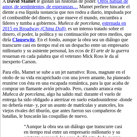
A
David Mamet
le gustan las historias de poder.
Otros hablan de
amor, de sentimientos, de esperanzas…
Mamet prefiere hincarle el
diente a esa líquida sustancia que nos rodea a diario, impulsada por
el combustible del dinero, y que mueve el mundo, encumbra a
líderes y tumba a gobiernos.
Muñeca de porcelana,
estrenada en
2015 en Broadway
(China Doll)
,
es un intenso tratado sobre el
dinero, el poder, la política y su continuación por otros medios, que
diría
Clausewitz
. En el fondo, aunque la obra sea un diálogo que
transcurre casi en tiempo real en un despacho entre un empresario
millonario y su asistente personal, los ecos de
El arte de la guerra
resuenan en cada palabra que el veterano Mick Ross le da al
inexperto Carson.
Para ello, Mamet se sube a un jet narrativo: Ross, magnate en el
otoño de su vida encaprichado con una joven amante, ha planeado
reunirse con ésta en una escapada romántica, para la que acaba de
comprar un flamante avión privado. Pero, cuando arranca esta
Muñeca de porcelana
, algo ha salido mal: durante el vuelo de
entrega ha sido obligado a aterrizar en suelo estadounidense -donde
no debería estar- y, por un asunto de matrículas y aranceles, los
viejos rivales del tiburón, que antes fueron sus compañeros de
batallas, le buscarán las cosquillas de nuevo.
“Aunque la obra sea un diálogo que transcurre casi
en tiempo real entre un empresario millonario y su