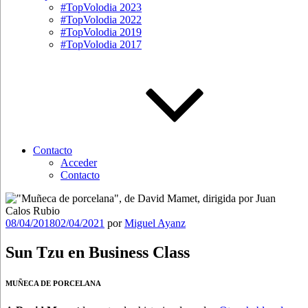
#TopVolodia 2023
#TopVolodia 2022
#TopVolodia 2019
#TopVolodia 2017
Contacto
Acceder
Contacto
Publicado
08/04/2018
02/04/2021
por
Miguel Ayanz
el
Sun Tzu en Business Class
MUÑECA DE PORCELANA