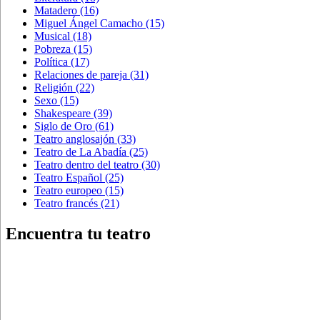
Matadero
(16)
Miguel Ángel Camacho
(15)
Musical
(18)
Pobreza
(15)
Política
(17)
Relaciones de pareja
(31)
Religión
(22)
Sexo
(15)
Shakespeare
(39)
Siglo de Oro
(61)
Teatro anglosajón
(33)
Teatro de La Abadía
(25)
Teatro dentro del teatro
(30)
Teatro Español
(25)
Teatro europeo
(15)
Teatro francés
(21)
Encuentra tu teatro