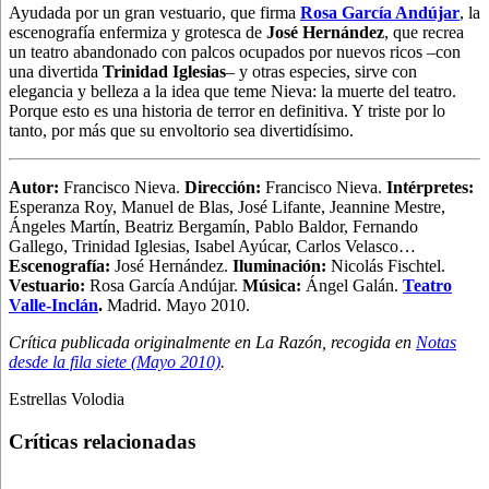
Ayudada por un gran vestuario, que firma
Rosa García Andújar
, la
escenografía enfermiza y grotesca de
José Hernández
, que recrea
un teatro abandonado con palcos ocupados por nuevos ricos –con
una divertida
Trinidad Iglesias
– y otras especies, sirve con
elegancia y belleza a la idea que teme Nieva: la muerte del teatro.
Porque esto es una historia de terror en definitiva. Y triste por lo
tanto, por más que su envoltorio sea divertidísimo.
Autor:
Francisco Nieva.
Dirección:
Francisco Nieva.
Intérpretes:
Esperanza Roy, Manuel de Blas, José Lifante, Jeannine Mestre,
Ángeles Martín, Beatriz Bergamín, Pablo Baldor, Fernando
Gallego, Trinidad Iglesias, Isabel Ayúcar, Carlos Velasco…
Escenografía:
José Hernández.
Iluminación:
Nicolás Fischtel.
Vestuario:
Rosa García Andújar.
Música:
Ángel Galán.
Teatro
Valle-Inclán
.
Madrid. Mayo 2010.
Crítica publicada originalmente en La Razón, recogida en
Notas
desde la fila siete (Mayo 2010)
.
Estrellas Volodia
Críticas relacionadas