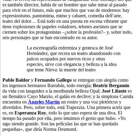
es también director, habla de un hombre que sabe mirar al pasado
para vivir en el futuro, más que muchos que van de modernos: hay
expresionismo, pantomima, mimo y cabaret, comedia dell’arte,
teatro del dolor… Está todo en una puesta en escena vibrante que
tiene explosiones de papeles voladores, telones asesinos que se
ciernen sobre los protagonistas –¿sobre la profesión?– y, sobre todo,
seis personajes que se han encontrado en su autor.
La escenografía enfermiza y grotesca de José
Hernández, que recrea un teatro abandonado con
palcos ocupados por nuevos ricos y otras
especies, sirve con elegancia y belleza a la idea
que teme Nieva: la muerte del teatro
Pablo Baldor
y
Fernando Gallego
se entregan con alegría como
los ingenuos hermanos Barrabás, todo energía;
Beatriz Bergamín
da vida con languidez a la moribunda belleza Opal;
José Lifante
es
un flemático Cayo Marzio, el galán en declive; y la simplona Camila
encuentra en
Ángeles Martín
un rostro y una voz pletóricos y
divertidos. Pero, sobre todo, está Trapezzia. Una primera actriz que
es, en
Esperanza Roy
, todo lo que uno espera de una diva. El
tiempo ha pasado por ella, pero intuimos el genio que hubo. «Yo
sigo siendo grande. Son las películas las que se han quedado
pequeñas», que diría Norma Desmond.