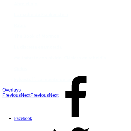
Abre el ojo
La madre de Frankenstein
Rabia
The Book of Mormon
La discreta enamorada
Me trataste con olvido. Clásicas en rebeldía
Cielos
Falsestuff. La muerte de las musas
Overlays
Previous
Next
Previous
Next
Facebook