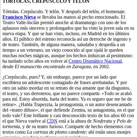
TÓRTOLAS, CREPÚSCULO Y TELÓN
Tórtolas. Crepúsculo. Y telón. Y después del telón, el homenaje.
Francisco Nieva
se llevaba las manos al pecho emocionado. El
Teatro Valle-Inclán premió anoche al dramaturgo con uno de los
aplausos más sinceros y prolongados que ha visto la joven sala en su
nueva etapa. Y que se han visto, incluso, en Madrid en los últimos
años. El público del estreno reconocía así un derroche de ingenio y
de teatro.
También, de alguna manera, saludaba y despedía a un
tiempo a un veterano, un viejo conocido al que ojalá le queden
muchas noches mágicas, aunque los hechos induzcan al pesimismo:
ha tardado ocho años en volver al
Centro Dramático Nacional
,
desde
El manuscrito encontrado en Zaragoza
, en 2002.
¿Crepúsculo, pues? Y, sin embargo, parece por un lado que
escribiera un adolescente contagiado de frases arrebatadas. Y por
otro un sabio mordaz en su retrato de esa amante que da disgustos,
el teatro, y sus derroteros, que no parece compartir. «Todo se acabó
para mí. Estoy aburrida, harta del teatro. Ya es seguro que me he de
retirar». ¿Habla Trapezzia, la protagonista, o un autor desencantado
del «teatro difuso», el que defiende Zemira, su antagonista, en el que
todo vale? Este brillante y casi desconocido texto de los años 60 con
el que Nieva vuelve al
CDN
está a la altura de
Nosferatu
y
Pelo de
tormenta
, y de su teatro furioso. Comparte de hecho elementos con
textos como
La carroza de plomo candente
: ahí están unos monjes