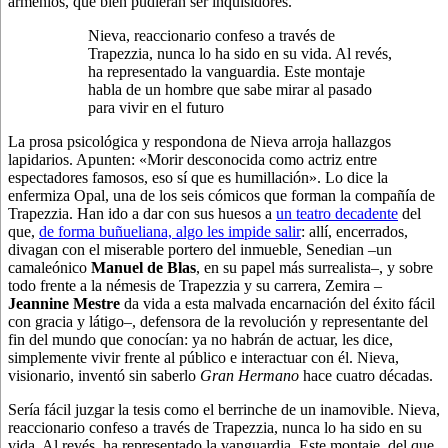
armenios, que bien pudieran ser inquisidores.
Nieva, reaccionario confeso a través de
Trapezzia, nunca lo ha sido en su vida. Al revés,
ha representado la vanguardia. Este montaje
habla de un hombre que sabe mirar al pasado
para vivir en el futuro
La prosa psicológica y respondona de Nieva arroja hallazgos
lapidarios. Apunten: «Morir desconocida como actriz entre
espectadores famosos, eso sí que es humillación». Lo dice la
enfermiza Opal, una de los seis cómicos que forman la compañía de
Trapezzia. Han ido a dar con sus huesos a
un teatro decadente
del
que,
de forma buñueliana, algo les impide salir
: allí, encerrados,
divagan con el miserable portero del inmueble, Senedian –un
camaleónico
Manuel de Blas
, en su papel más surrealista–, y sobre
todo frente a la némesis de Trapezzia y su carrera, Zemira –
Jeannine Mestre
da vida a esta malvada encarnación del éxito fácil
con gracia y látigo–, defensora de la revolución y representante del
fin del mundo que conocían: ya no habrán de actuar, les dice,
simplemente vivir frente al público e interactuar con él. Nieva,
visionario, inventó sin saberlo
Gran Hermano
hace cuatro décadas.
Sería fácil juzgar la tesis como el berrinche de un inamovible. Nieva,
reaccionario confeso a través de Trapezzia, nunca lo ha sido en su
vida. Al revés, ha representado la vanguardia. Este montaje, del que