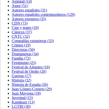
Amistad
(14)
Amor
(51)
Autores españoles
(31)
Autores españoles contemporáneos
(129)
Autores europeos
(35)
CDN
(73)
Cine y teatro
(19)
Clásicos
(37)
CNTC
(32)
Compañías extranjeras
(33)
Crimen
(19)
Directoras
(56)
Dramaturgas
(34)
Familia
(72)
Feminismo
(25)
Festival de Almagro
(16)
Festival de Otoño
(20)
Guerras
(17)
Historia
(32)
Historia de España
(26)
Juan Gómez-Cornejo
(29)
Juan Mayorga
(18)
Juventud
(15)
Kamikaze
(13)
LGTBI
(30)