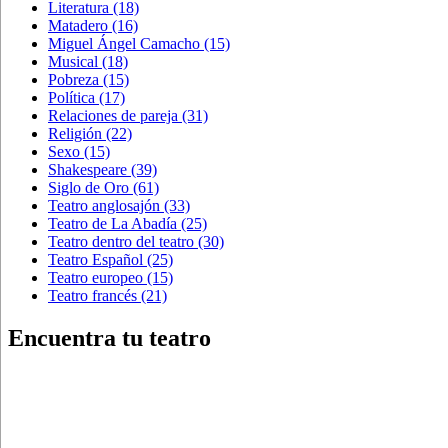
Literatura
(18)
Matadero
(16)
Miguel Ángel Camacho
(15)
Musical
(18)
Pobreza
(15)
Política
(17)
Relaciones de pareja
(31)
Religión
(22)
Sexo
(15)
Shakespeare
(39)
Siglo de Oro
(61)
Teatro anglosajón
(33)
Teatro de La Abadía
(25)
Teatro dentro del teatro
(30)
Teatro Español
(25)
Teatro europeo
(15)
Teatro francés
(21)
Encuentra tu teatro