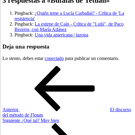
3 respuestas a «Búfalas de Tetuán»
Pingback:
¿Quién teme a Lucía Carballal? - Crítica de 'La
resistencia'
Pingback:
La estirpe de Caín - Crítica de "Lulú", de Paco
Bezerra, con María Adánez
Pingback:
Una vida americana | lazona
Deja una respuesta
Lo siento, debes estar
conectado
para publicar un comentario.
Navegación
Entrada
anterior:
de
entradas
Anterior
El discurso
del método de Flotats
Siguiente
Siguiente
¿Qué tal? Muy bien
entrada