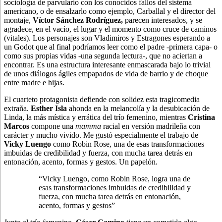
sociología de parvulario con los conocidos fallos del sistema
americano, o de ensalzarlo como ejemplo, Carballal y el director del
montaje,
Víctor Sánchez Rodríguez,
parecen interesados, y se
agradece, en el vacío, el lugar y el momento como cruce de caminos
(vitales). Los personajes son Vladimiros y Estragones esperando a
un Godot que al final podríamos leer como el padre -primera capa- o
como sus propias vidas -una segunda lectura-, que no aciertan a
encontrar. Es una estructura interesante enmascarada bajo lo trivial
de unos diálogos ágiles empapados de vida de barrio y de choque
entre madre e hijas.
El cuarteto protagonista defiende con solidez esta tragicomedia
extraña.
Esther Isla
ahonda en la melancolía y la desubicación de
Linda, la más mística y errática del trío femenino, mientras
Cristina
Marcos
compone una
mamma
racial en versión madrileña con
carácter y mucho vivido. Me gustó especialmente el trabajo de
Vicky Luengo
como Robin Rose, una de esas transformaciones
imbuidas de credibilidad y fuerza, con mucha tarea detrás en
entonación, acento, formas y gestos. Un papelón.
“Vicky Luengo, como Robin Rose, logra una de
esas transformaciones imbuidas de credibilidad y
fuerza, con mucha tarea detrás en entonación,
acento, formas y gestos”