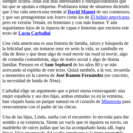
siempre ocurra- éstas son más interesantes y enriquecededoras que
las que se ajustan a etiquetas. Podríamos tratar de situarnos diciendo
que
Una vida americana
remite al
David Mamet
de sus comienzos,
y que sus protagonistas son
losers
como los de
El búfalo americano
,
pero en versión Tetuán, en femenino y con más humor. Y aún
seguiríamos lejos de la riqueza de capas e historias que encierra este
texto de
Lucía Carballal
.
Una vida americana es una historia de familia, raíces y búsqueda de
la felicidad que, sin tomarse muy en serio la vida, se zambulle en
ella de lleno y que tiene algo de
road movie
sin
road
ni
movie
, algo
de comedia costumbrista, algo de teatro social y algo de drama
familiar. Piensen en el
Sam Sephard
de los años 80 y se irán
acercando al espíritu de este texto. Quizá también, a la vez, recuerda
a momentos en la carrera de
José Ramón Fernández
(en concreto,
la necesidad de huida de
Nina
).
Carballal elige un argumento que a priori suena extravagante: una
mujer española y sus dos hijas, ambas entradas ya en la veintena,
han viajado hasta un parque natural en el corazón de
Minnesota
para
reencontrarse con el padre de las chicas.
Una de las hijas, Linda, sueña con el encuentro: lo necesita para dar
sentido a su existencia. Siente un vacío que ni siquiera su novio, un
madrileño de raíces judías que las ha acompañado hasta allí, logra
llenar. Vive enamorada del sueño americano y la tierra prometida,