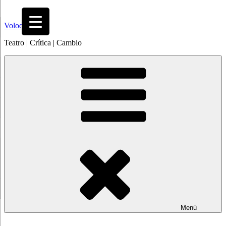
Saltar
al
Volodia
contenido
Teatro | Crítica | Cambio
Menú