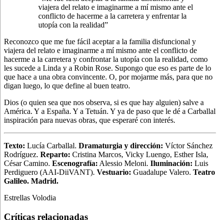
viajera del relato e imaginarme a mí mismo ante el
conflicto de hacerme a la carretera y enfrentar la
utopía con la realidad”
Reconozco que me fue fácil aceptar a la familia disfuncional y
viajera del relato e imaginarme a mí mismo ante el conflicto de
hacerme a la carretera y confrontar la utopía con la realidad, como
les sucede a Linda y a Robin Rose. Supongo que eso es parte de lo
que hace a una obra convincente. O, por mojarme más, para que no
digan luego, lo que define al buen teatro.
Dios (o quien sea que nos observa, si es que hay alguien) salve a
América. Y a España. Y a Tetuán. Y ya de paso que le dé a Carballal
inspiración para nuevas obras, que esperaré con interés.
Texto:
Lucía Carballal.
Dramaturgia y dirección:
Víctor Sánchez
Rodríguez.
Reparto:
Cristina Marcos, Vicky Luengo, Esther Isla,
César Camino.
Escenografía:
Alessio Meloni.
Iluminación:
Luis
Perdiguero (AAI-DiiVANT).
Vestuario:
Guadalupe Valero.
Teatro
Galileo. Madrid.
Estrellas Volodia
Críticas relacionadas