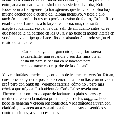
entregada a un carnaval de símbolos y estéticas. La otra, Robin
Rose, es una transgénero (o transgénere, qué lío… en la obra hay
mucho cachondeo a cuento del idioma inclusivo, y pese a ello,
también un profundo respeto por la cuestión de fondo). Robin Rose
enarbola dos banderas a lo largo de la obra: una, que su familia
acepte su identidad sexual; la otra, salir de allí cuanto antes. Cree
que nada se le ha perdido en los USA y no tiene el menor interés en
ver de nuevo al tipo que hace años las abandonó… todo según el
relato de la madre.
“Carballal elige un argumento que a priori suena
extravagante: una española y sus dos hijas viajan
hasta un parque natural en Minnesota para
reencontrarse con el padre de las chicas”
Ya ven: búfalas americanas, como las de Mamet, en versión Tetuán,
cuestiones de género, postadolescencias mal resueltas y un novio sin
kipá pero con Sabbath. Veremos catarsis -cómo no-, pero más
cómica que trágica. La batidora de Carballal se revela una
Thermomix asombrosa capaz de facturar un plato sabroso y
mediterráneo con la materia prima del país de los
nuggets.
Poco a
poco se generan y crecen los conflictos, y los diálogos fluyen con
claridad y nos acercan a esta atípica familia, a sus sinsentidos y
contradicciones, a sus necesidades.