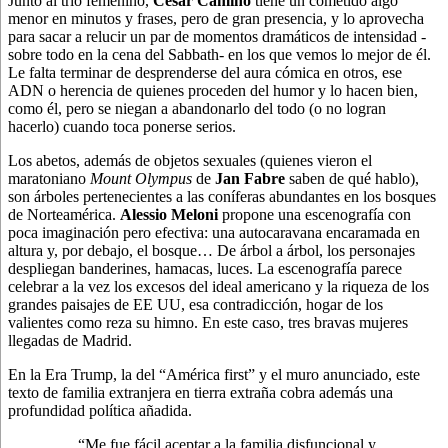
Junto al trío femenino,
César Camino
tiene un cometido algo
menor en minutos y frases, pero de gran presencia, y lo aprovecha
para sacar a relucir un par de momentos dramáticos de intensidad -
sobre todo en la cena del Sabbath- en los que vemos lo mejor de él.
Le falta terminar de desprenderse del aura cómica en otros, ese
ADN o herencia de quienes proceden del humor y lo hacen bien,
como él, pero se niegan a abandonarlo del todo (o no logran
hacerlo) cuando toca ponerse serios.
Los abetos, además de objetos sexuales (quienes vieron el
maratoniano
Mount Olympus
de
Jan Fabre
saben de qué hablo),
son árboles pertenecientes a las coníferas abundantes en los bosques
de Norteamérica.
Alessio Meloni
propone una escenografía con
poca imaginación pero efectiva: una autocaravana encaramada en
altura y, por debajo, el bosque… De árbol a árbol, los personajes
despliegan banderines, hamacas, luces. La escenografía parece
celebrar a la vez los excesos del ideal americano y la riqueza de los
grandes paisajes de EE UU, esa contradicción, hogar de los
valientes como reza su himno. En este caso, tres bravas mujeres
llegadas de Madrid.
En la Era Trump, la del “América first” y el muro anunciado, este
texto de familia extranjera en tierra extraña cobra además una
profundidad política añadida.
“Me fue fácil aceptar a la familia disfuncional y