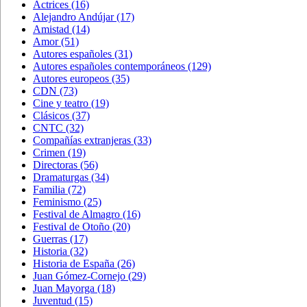
Actrices
(16)
Alejandro Andújar
(17)
Amistad
(14)
Amor
(51)
Autores españoles
(31)
Autores españoles contemporáneos
(129)
Autores europeos
(35)
CDN
(73)
Cine y teatro
(19)
Clásicos
(37)
CNTC
(32)
Compañías extranjeras
(33)
Crimen
(19)
Directoras
(56)
Dramaturgas
(34)
Familia
(72)
Feminismo
(25)
Festival de Almagro
(16)
Festival de Otoño
(20)
Guerras
(17)
Historia
(32)
Historia de España
(26)
Juan Gómez-Cornejo
(29)
Juan Mayorga
(18)
Juventud
(15)