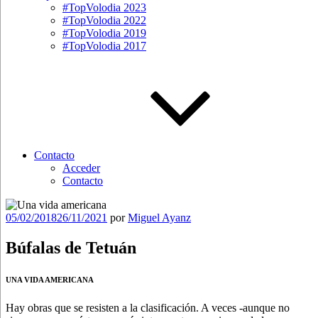
#TopVolodia 2023
#TopVolodia 2022
#TopVolodia 2019
#TopVolodia 2017
Contacto
Acceder
Contacto
Publicado
05/02/2018
26/11/2021
por
Miguel Ayanz
el
Búfalas de Tetuán
UNA VIDA AMERICANA
Hay obras que se resisten a la clasificación. A veces -aunque no