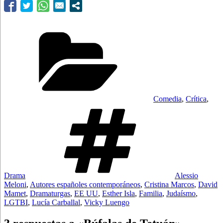
Categorías
Comedia
,
Crítica
,
Etiquetas
Drama
Alessio
Meloni
,
Autores españoles contemporáneos
,
Cristina Marcos
,
David
Mamet
,
Dramaturgas
,
EE UU
,
Esther Isla
,
Familia
,
Judaísmo
,
LGTBI
,
Lucía Carballal
,
Vicky Luengo