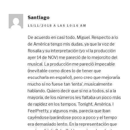
Santiago
15/11/2018 A LAS 10:16 AM
De acuerdo en casi todo, Miguel. Respecto a lo
de América tengo mis dudas, ya que la voz de
Rosalía y su interpretación (yo ví la producción
ayer 14 de NOV) me pareció de lo mejorcito del
musical. La producción me pareció impecable
(inevitable como dices lo de tener que
escucharla en español), pero creo que mejoraría
mucho si no fuese tan ‘lenta’, musicalmente
hablando. Quiero decir que si no a todos, sí a la
mayoría, de los números les faltaba un poco más
de rapidez en los tempos. Tonight, América, I
FeelPretty, y algunos más, parecía que iban
cayéndose/parándose poco a poco y el tempo
era demasiado lento. En la representación que