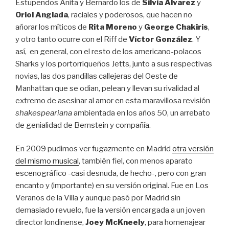
Estupendos Anita y Bernardo los de
Silvia Álvarez
y
Oriol Anglada
, raciales y poderosos, que hacen no
añorar los míticos de
Rita Moreno
y
George Chakiris
,
y otro tanto ocurre con el Riff de
Víctor González
. Y
así, en general, con el resto de los americano-polacos
Sharks y los portorriqueños Jetts, junto a sus respectivas
novias, las dos pandillas callejeras del Oeste de
Manhattan que se odian, pelean y llevan su rivalidad al
extremo de asesinar al amor en esta maravillosa revisión
shakespeariana
ambientada en los años 50, un arrebato
de genialidad de Bernstein y compañía.
En 2009 pudimos ver fugazmente en Madrid
otra versión
del mismo musical
, también fiel, con menos aparato
escenográfico -casi desnuda, de hecho-, pero con gran
encanto y (importante) en su versión original. Fue en Los
Veranos de la Villa y aunque pasó por Madrid sin
demasiado revuelo, fue la versión encargada a un joven
director londinense,
Joey McKneely
, para homenajear