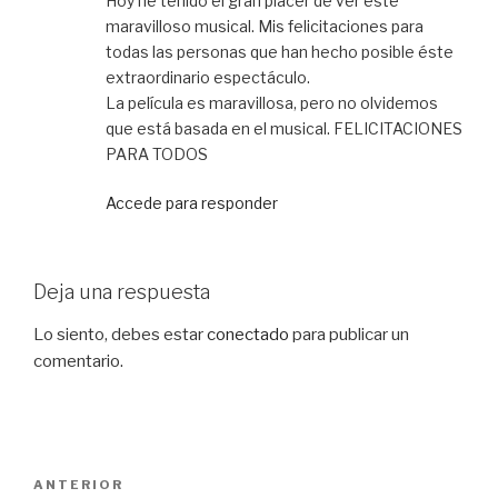
Hoy he tenido el gran placer de ver este
maravilloso musical. Mis felicitaciones para
todas las personas que han hecho posible éste
extraordinario espectáculo.
La película es maravillosa, pero no olvidemos
que está basada en el musical. FELICITACIONES
PARA TODOS
Accede para responder
Deja una respuesta
Lo siento, debes estar
conectado
para publicar un
comentario.
Navegación
Entrada
ANTERIOR