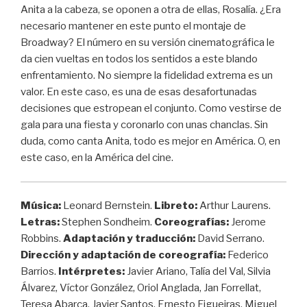
Anita a la cabeza, se oponen a otra de ellas, Rosalía. ¿Era
necesario mantener en este punto el montaje de
Broadway? El número en su versión cinematográfica le
da cien vueltas en todos los sentidos a este blando
enfrentamiento. No siempre la fidelidad extrema es un
valor. En este caso, es una de esas desafortunadas
decisiones que estropean el conjunto. Como vestirse de
gala para una fiesta y coronarlo con unas chanclas. Sin
duda, como canta Anita, todo es mejor en América. O, en
este caso, en la América del cine.
Música:
Leonard Bernstein.
Libreto:
Arthur Laurens.
Letras:
Stephen Sondheim.
Coreografías:
Jerome
Robbins.
Adaptación y traducción:
David Serrano.
Dirección y adaptación de coreografía:
Federico
Barrios.
Intérpretes:
Javier Ariano, Talía del Val, Silvia
Álvarez, Víctor González, Oriol Anglada, Jan Forrellat,
Teresa Abarca, Javier Santos, Ernesto Figueiras, Miguel