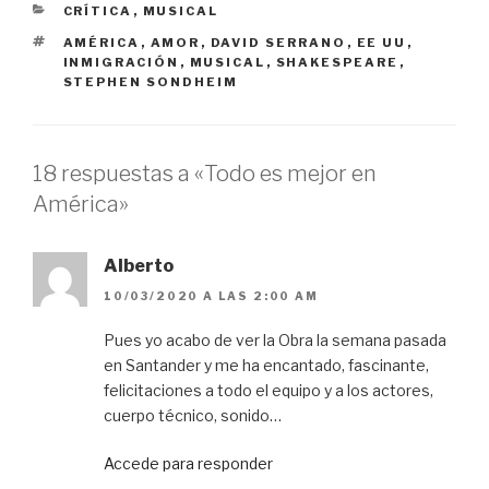
CATEGORÍAS
CRÍTICA
,
MUSICAL
ETIQUETAS
AMÉRICA
,
AMOR
,
DAVID SERRANO
,
EE UU
,
INMIGRACIÓN
,
MUSICAL
,
SHAKESPEARE
,
STEPHEN SONDHEIM
18 respuestas a «Todo es mejor en
América»
Alberto
10/03/2020 A LAS 2:00 AM
Pues yo acabo de ver la Obra la semana pasada
en Santander y me ha encantado, fascinante,
felicitaciones a todo el equipo y a los actores,
cuerpo técnico, sonido…
Accede para responder