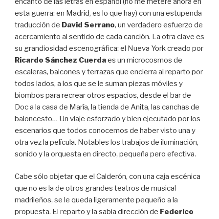
encanto de las letras en español (no me meteré ahora en
esta guerra: en Madrid, es lo que hay) con una estupenda
traducción de
David Serrano
, un verdadero esfuerzo de
acercamiento al sentido de cada canción. La otra clave es
su grandiosidad escenográfica: el Nueva York creado por
Ricardo Sánchez Cuerda
es un microcosmos de
escaleras, balcones y terrazas que encierra al reparto por
todos lados, a los que se le suman piezas móviles y
biombos para recrear otros espacios, desde el bar de
Doc a la casa de María, la tienda de Anita, las canchas de
baloncesto… Un viaje esforzado y bien ejecutado por los
escenarios que todos conocemos de haber visto una y
otra vez la película. Notables los trabajos de iluminación,
sonido y la orquesta en directo, pequeña pero efectiva.
Cabe sólo objetar que el Calderón, con una caja escénica
que no es la de otros grandes teatros de musical
madrileños, se le queda ligeramente pequeño a la
propuesta. El reparto y la sabia dirección de
Federico