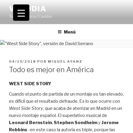
Saltar
VOLODIA
al
Teatro | Crítica | Cambio
contenido
Menú
PUBLICADO
04/10/2018
POR
MIGUEL AYANZ
EL
Todo es mejor en América
WEST SIDE STORY
Cuando el punto de partida de un montaje es tan elevado,
es difícil que el resultado defraude. Es lo que ocurre con
West Side Story
, que acaba de aterrizar en Madrid en un
nuevo montaje español. El superlativo musical de
Leonard Bernstein
,
Stephen Sondheim
y
Jerome
Robbins
-en este caso la autoría es triple, porque las