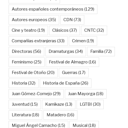
Autores españoles contemporáneos
(129)
Autores europeos
(35)
CDN
(73)
Cine y teatro
(19)
Clásicos
(37)
CNTC
(32)
Compañías extranjeras
(33)
Crimen
(19)
Directoras
(56)
Dramaturgas
(34)
Familia
(72)
Feminismo
(25)
Festival de Almagro
(16)
Festival de Otoño
(20)
Guerras
(17)
Historia
(32)
Historia de España
(26)
Juan Gómez-Cornejo
(29)
Juan Mayorga
(18)
Juventud
(15)
Kamikaze
(13)
LGTBI
(30)
Literatura
(18)
Matadero
(16)
Miguel Ángel Camacho
(15)
Musical
(18)