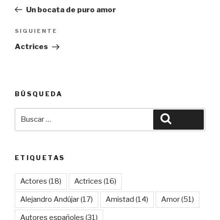
de
anterior:
Un bocata de puro amor
entradas
Siguiente
SIGUIENTE
entrada
Actrices
BÚSQUEDA
Buscar
Buscar
por:
ETIQUETAS
Actores
(18)
Actrices
(16)
Alejandro Andújar
(17)
Amistad
(14)
Amor
(51)
Autores españoles
(31)