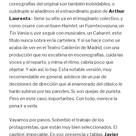
coreografías del original son también inolvidables, o
cuádruple si añadimos el extraordinario guion de
Arthur
Laurents
– tiene su sitio ya en el imaginario colectivo, y
como ocurre con un buen
Hamlet
, un
Fuenteovejuna
, un
Tío Vania
o, por seguir con musicales, un
Cabaret
, este
título nunca sobra en la cartelera. Y si se hace como se
acaba de ver en el Teatro Calderón de Madrid, con una
producción que no escatima en escenografías, cuida las
voces y el reparto, y mima el ritmo, cabría poco que
objetar. Y aún así, lo hay. Esta notable versión, muy
recomendable en general, adolece de un par de
decisiones de dirección que al enamorado del clásico le
harán subirse por las paredes. Sí, son quejas de purista.
Pero en este caso, importantes. Con todo, merece la
pena ir a verla.
Vayamos por pasos. Soberbio el trabajo de los
protagonistas, que están muy bien seleccionados. El
casting, impecable. En voz, presencia y tablas,
Javier