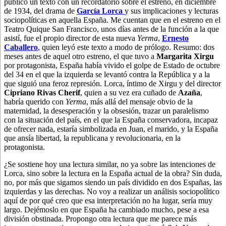
público un texto con un recordatorio sobre el estreno, en diciembre
de 1934, del drama de
García Lorca
y sus implicaciones y lecturas
sociopolíticas en aquella España. Me cuentan que en el estreno en el
Teatro Quique San Francisco, unos días antes de la función a la que
asistí, fue el propio director de esta nueva
Yerma
,
Ernesto
Caballero
, quien leyó este texto a modo de prólogo. Resumo: dos
meses antes de aquel otro estreno, el que tuvo a
Margarita Xirgu
por protagonista, España había vivido el golpe de Estado de octubre
del 34 en el que la izquierda se levantó contra la República y a la
que siguió una feroz represión. Lorca, íntimo de Xirgu y del director
Cipriano Rivas Cherif
, quien a su vez era cuñado de
Azaña
,
habría querido con
Yerma
, más allá del mensaje obvio de la
maternidad, la desesperación y la obsesión, trazar un paralelismo
con la situación del país, en el que la España conservadora, incapaz
de ofrecer nada, estaría simbolizada en Juan, el marido, y la España
que ansía libertad, la republicana y revolucionaria, en la
protagonista.
¿Se sostiene hoy una lectura similar, no ya sobre las intenciones de
Lorca, sino sobre la lectura en la España actual de la obra? Sin duda,
no, por más que sigamos siendo un país dividido en dos Españas, las
izquierdas y las derechas. No voy a realizar un análisis sociopolítico
aquí de por qué creo que esa interpretación no ha lugar, sería muy
largo. Dejémoslo en que España ha cambiado mucho, pese a esa
división obstinada. Propongo otra lectura que me parece más