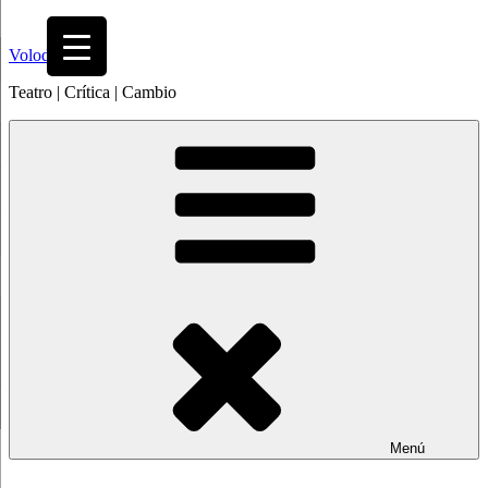
Saltar
al
Volodia
contenido
Teatro | Crítica | Cambio
Menú