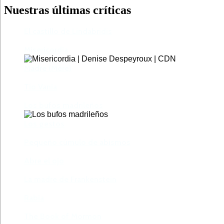
Nuestras últimas críticas
El castillo de Lindabridis
Misericordia
Madre (Mère)
Tío Vania
Los bufos madrileños
Los gestos
Pequeño cúmulo de abismos
Abre el ojo
La madre de Frankenstein
Rabia
The Book of Mormon