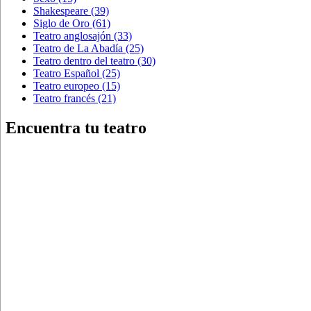
Shakespeare
(39)
Siglo de Oro
(61)
Teatro anglosajón
(33)
Teatro de La Abadía
(25)
Teatro dentro del teatro
(30)
Teatro Español
(25)
Teatro europeo
(15)
Teatro francés
(21)
Encuentra tu teatro