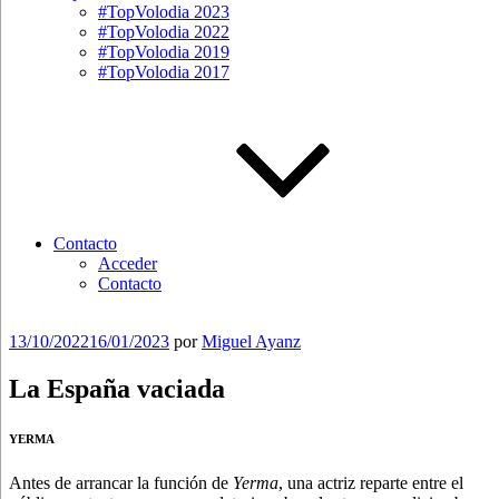
#TopVolodia 2023
#TopVolodia 2022
#TopVolodia 2019
#TopVolodia 2017
Contacto
Acceder
Contacto
Publicado
13/10/2022
16/01/2023
por
Miguel Ayanz
el
La España vaciada
YERMA
Antes de arrancar la función de
Yerma
, una actriz reparte entre el