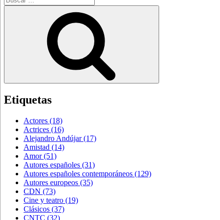
por:
Buscar
Etiquetas
Actores
(18)
Actrices
(16)
Alejandro Andújar
(17)
Amistad
(14)
Amor
(51)
Autores españoles
(31)
Autores españoles contemporáneos
(129)
Autores europeos
(35)
CDN
(73)
Cine y teatro
(19)
Clásicos
(37)
CNTC
(32)