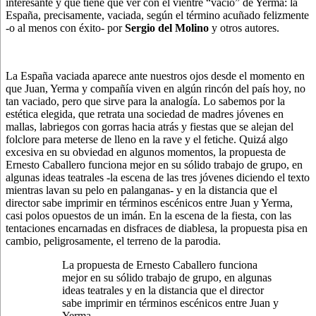
interesante y que tiene que ver con el vientre “vacío” de Yerma: la
España, precisamente, vaciada, según el término acuñado felizmente
-o al menos con éxito- por
Sergio del Molino
y otros autores.
La España vaciada aparece ante nuestros ojos desde el momento en
que Juan, Yerma y compañía viven en algún rincón del país hoy, no
tan vaciado, pero que sirve para la analogía. Lo sabemos por la
estética elegida, que retrata una sociedad de madres jóvenes en
mallas, labriegos con gorras hacia atrás y fiestas que se alejan del
folclore para meterse de lleno en la rave y el fetiche. Quizá algo
excesiva en su obviedad en algunos momentos, la propuesta de
Ernesto Caballero funciona mejor en su sólido trabajo de grupo, en
algunas ideas teatrales -la escena de las tres jóvenes diciendo el texto
mientras lavan su pelo en palanganas- y en la distancia que el
director sabe imprimir en términos escénicos entre Juan y Yerma,
casi polos opuestos de un imán. En la escena de la fiesta, con las
tentaciones encarnadas en disfraces de diablesa, la propuesta pisa en
cambio, peligrosamente, el terreno de la parodia.
La propuesta de Ernesto Caballero funciona
mejor en su sólido trabajo de grupo, en algunas
ideas teatrales y en la distancia que el director
sabe imprimir en términos escénicos entre Juan y
Yerma