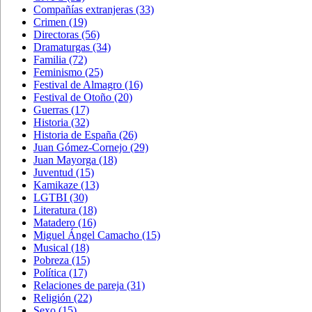
Compañías extranjeras
(33)
Crimen
(19)
Directoras
(56)
Dramaturgas
(34)
Familia
(72)
Feminismo
(25)
Festival de Almagro
(16)
Festival de Otoño
(20)
Guerras
(17)
Historia
(32)
Historia de España
(26)
Juan Gómez-Cornejo
(29)
Juan Mayorga
(18)
Juventud
(15)
Kamikaze
(13)
LGTBI
(30)
Literatura
(18)
Matadero
(16)
Miguel Ángel Camacho
(15)
Musical
(18)
Pobreza
(15)
Política
(17)
Relaciones de pareja
(31)
Religión
(22)
Sexo
(15)