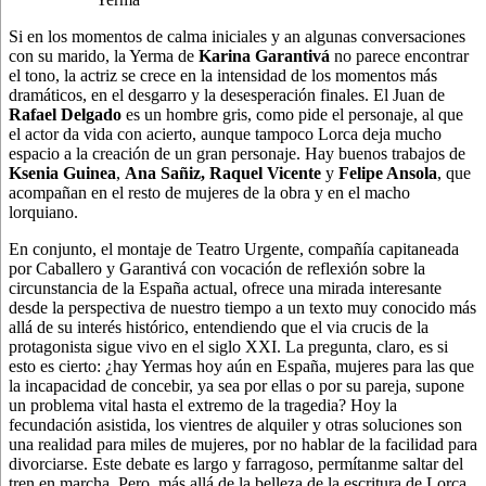
Si en los momentos de calma iniciales y an algunas conversaciones
con su marido, la Yerma de
Karina Garantivá
no parece encontrar
el tono, la actriz se crece en la intensidad de los momentos más
dramáticos, en el desgarro y la desesperación finales. El Juan de
Rafael Delgado
es un hombre gris, como pide el personaje, al que
el actor da vida con acierto, aunque tampoco Lorca deja mucho
espacio a la creación de un gran personaje. Hay buenos trabajos de
Ksenia Guinea
,
Ana Sañiz, Raquel Vicente
y
Felipe Ansola
, que
acompañan en el resto de mujeres de la obra y en el macho
lorquiano.
En conjunto, el montaje de Teatro Urgente, compañía capitaneada
por Caballero y Garantivá con vocación de reflexión sobre la
circunstancia de la España actual, ofrece una mirada interesante
desde la perspectiva de nuestro tiempo a un texto muy conocido más
allá de su interés histórico, entendiendo que el via crucis de la
protagonista sigue vivo en el siglo XXI. La pregunta, claro, es si
esto es cierto: ¿hay Yermas hoy aún en España, mujeres para las que
la incapacidad de concebir, ya sea por ellas o por su pareja, supone
un problema vital hasta el extremo de la tragedia? Hoy la
fecundación asistida, los vientres de alquiler y otras soluciones son
una realidad para miles de mujeres, por no hablar de la facilidad para
divorciarse. Este debate es largo y farragoso, permítanme saltar del
tren en marcha. Pero, más allá de la belleza de la escritura de Lorca,