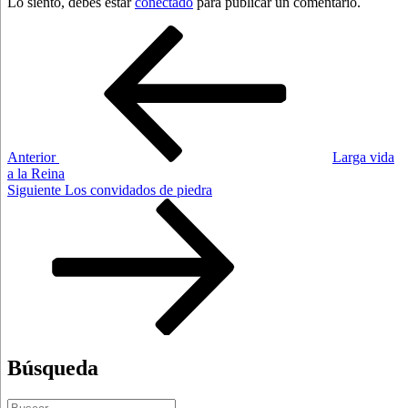
Lo siento, debes estar
conectado
para publicar un comentario.
Navegación
Entrada
anterior:
de
entradas
Anterior
Larga vida
a la Reina
Siguiente
Siguiente
Los convidados de piedra
entrada
Búsqueda
Buscar