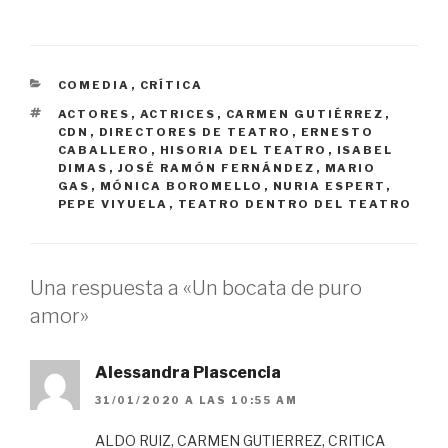
CATEGORÍAS
COMEDIA
,
CRÍTICA
ETIQUETAS
ACTORES
,
ACTRICES
,
CARMEN GUTIÉRREZ
,
CDN
,
DIRECTORES DE TEATRO
,
ERNESTO
CABALLERO
,
HISORIA DEL TEATRO
,
ISABEL
DIMAS
,
JOSÉ RAMÓN FERNÁNDEZ
,
MARIO
GAS
,
MÓNICA BOROMELLO
,
NURIA ESPERT
,
PEPE VIYUELA
,
TEATRO DENTRO DEL TEATRO
Una respuesta a «Un bocata de puro
amor»
Alessandra Plascencia
31/01/2020 A LAS 10:55 AM
ALDO RUIZ, CARMEN GUTIERREZ, CRITICA