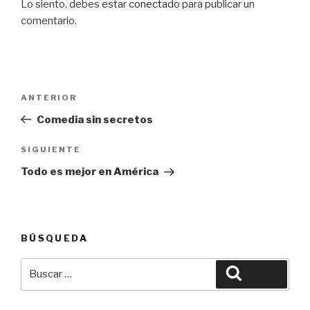
Lo siento, debes estar
conectado
para publicar un
comentario.
Navegación
Entrada
ANTERIOR
de
anterior:
Comedia sin secretos
entradas
Siguiente
SIGUIENTE
entrada
Todo es mejor en América
BÚSQUEDA
Buscar
Buscar
por: