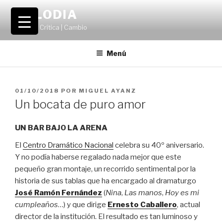
Saltar
VOLODIA
al
Teatro | Crítica | Cambio
contenido
Menú
PUBLICADO
01/10/2018
POR
MIGUEL AYANZ
EL
Un bocata de puro amor
UN BAR BAJO LA ARENA
El
Centro Dramático Nacional
celebra su 40º aniversario.
Y no podía haberse regalado nada mejor que este
pequeño gran montaje, un recorrido sentimental por la
historia de sus tablas que ha encargado al dramaturgo
José Ramón Fernández
(
Nina
,
Las manos
,
Hoy es mi
cumpleaños
…) y que dirige
Ernesto Caballero
, actual
director de la institución. El resultado es tan luminoso y