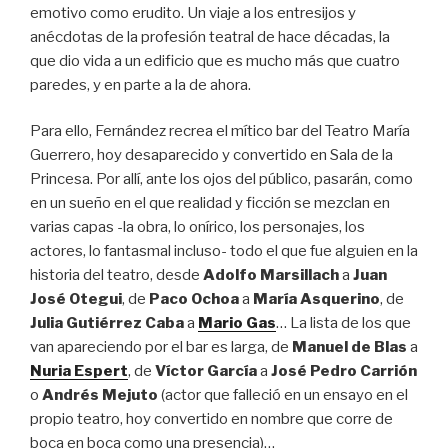
emotivo como erudito. Un viaje a los entresijos y
anécdotas de la profesión teatral de hace décadas, la
que dio vida a un edificio que es mucho más que cuatro
paredes, y en parte a la de ahora.
Para ello, Fernández recrea el mítico bar del Teatro María
Guerrero, hoy desaparecido y convertido en Sala de la
Princesa. Por allí, ante los ojos del público, pasarán, como
en un sueño en el que realidad y ficción se mezclan en
varias capas -la obra, lo onírico, los personajes, los
actores, lo fantasmal incluso- todo el que fue alguien en la
historia del teatro, desde
Adolfo Marsillach
a
Juan
José Otegui
, de
Paco Ochoa
a
María Asquerino
, de
Julia Gutiérrez
Caba
a
Mario Gas
… La lista de los que
van apareciendo por el bar es larga, de
Manuel de Blas
a
Nuria Espert
, de
Víctor García
a
José Pedro Carrión
o
Andrés Mejuto
(actor que falleció en un ensayo en el
propio teatro, hoy convertido en nombre que corre de
boca en boca como una presencia)…