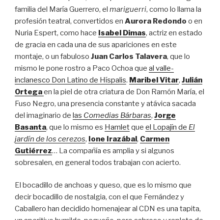
familia del María Guerrero, el
mariguerri
, como lo llama la
profesión teatral, convertidos en
Aurora Redondo
o en
Nuria Espert, como hace
Isabel Dimas
, actriz en estado
de gracia en cada una de sus apariciones en este
montaje, o un fabuloso
Juan Carlos Talavera
, que lo
mismo le pone rostro a Paco Ochoa que
al valle-
inclanesco Don Latino de Híspalis
.
Maribel Vitar
,
Julián
Ortega
en la piel de otra criatura de Don Ramón María, el
Fuso Negro, una presencia constante y atávica sacada
del imaginario de
las
Comedias Bárbaras
,
Jorge
Basanta
, que lo mismo es
Hamlet
que
el Lopajín de
El
jardín de los cerezos
,
Ione Irazábal
,
Carmen
Gutiérrez
… La compañía es amplia y si algunos
sobresalen, en general todos trabajan con acierto.
El bocadillo de anchoas y queso, que es lo mismo que
decir bocadillo de nostalgia, con el que Fernández y
Caballero han decidido homenajear al CDN es una tapita,