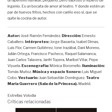
un aperitivo humilde, pequeño, pero sabroso y repleto de
ingenio. Es un bocata de amor al teatro. Y donde estén un
par de huevos fritos, hechos con cariño eso sí, que se
quite la cocina de autor.
Autor:
José Ramón Fernández.
Dirección:
Ernesto
Caballero.
Intérpretes:
Jorge Basanta, Isabel Dimas,
Luis Flor, Carmen Gutiérrez, Ione Irazábal, Dani Moreno,
Julián Ortega, Francisco Pacheco, Raquel Salamanca,
Juan Carlos Talavera, Janfri Topera, Maribel Vitar, Pepe
Viyuela.
Escenografía:
Mónica Boromello.
Iluminación:
Tomás Muñoz.
Música y espacio Sonoro:
Luis Miguel
Cobo.
Vestuario:
Juan Sebastián Domínguez.
Teatro
María Guerrero (Sala de la Princesa).
Madrid.
Estrellas Volodia
Críticas relacionadas