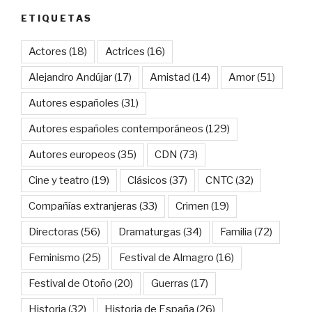
ETIQUETAS
Actores
(18)
Actrices
(16)
Alejandro Andújar
(17)
Amistad
(14)
Amor
(51)
Autores españoles
(31)
Autores españoles contemporáneos
(129)
Autores europeos
(35)
CDN
(73)
Cine y teatro
(19)
Clásicos
(37)
CNTC
(32)
Compañías extranjeras
(33)
Crimen
(19)
Directoras
(56)
Dramaturgas
(34)
Familia
(72)
Feminismo
(25)
Festival de Almagro
(16)
Festival de Otoño
(20)
Guerras
(17)
Historia
(32)
Historia de España
(26)