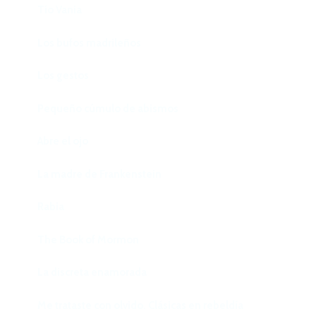
Tío Vania
Los bufos madrileños
Los gestos
Pequeño cúmulo de abismos
Abre el ojo
La madre de Frankenstein
Rabia
The Book of Mormon
La discreta enamorada
Me trataste con olvido. Clásicas en rebeldía