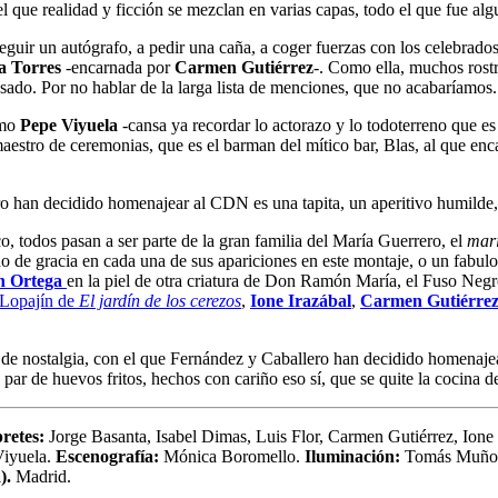
 que realidad y ficción se mezclan en varias capas, todo el que fue algui
nseguir un autógrafo, a pedir una caña, a coger fuerzas con los celebrado
a Torres
-encarnada por
Carmen Gutiérrez
-. Como ella, muchos rostr
sado. Por no hablar de la larga lista de menciones, que no acabaríamos.
omo
Pepe Viyuela
-cansa ya recordar lo actorazo y lo todoterreno que es
aestro de ceremonias, que es el barman del mítico bar, Blas, al que e
ro han decidido homenajear al CDN es una tapita, un aperitivo humilde,
o, todos pasan a ser parte de la gran familia del María Guerrero, el
mari
ado de gracia en cada una de sus apariciones en este montaje, o un fabul
n Ortega
en la piel de otra criatura de Don Ramón María, el Fuso Negr
 Lopajín de
El jardín de los cerezos
,
Ione Irazábal
,
Carmen Gutiérre
 de nostalgia, con el que Fernández y Caballero han decidido homenaje
par de huevos fritos, hechos con cariño eso sí, que se quite la cocina de
retes:
Jorge Basanta, Isabel Dimas, Luis Flor, Carmen Gutiérrez, Ione
Viyuela.
Escenografía:
Mónica Boromello.
Iluminación:
Tomás Muño
).
Madrid.