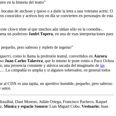
en en la historia del teatro”
s bocatas de anchoas y queso o a darle la letra a una veterana actriz. O
os conocidos y activos hoy en día se convierten en personajes de esta
 este clown triste al que muchos aún sitúan sólo en la comedia-,
ncarna un poderoso
Janfri Topera
, en una de esas interpretaciones para
 pequeño, pero sabroso y repleto de ingenio”
guerri
, como lo llama la profesión teatral, convertidos en
Aurora
oso
Juan Carlos Talavera
, que lo mismo le pone rostro a Paco Ochoa
o, una presencia constante y atávica sacada del imaginario de
las
z
… La compañía es amplia y si algunos sobresalen, en general todos
ar al CDN es una tapita, un aperitivo humilde, pequeño, pero sabroso
 autor.
 Irazábal, Dani Moreno, Julián Ortega, Francisco Pacheco, Raquel
z.
Música y espacio Sonoro:
Luis Miguel Cobo.
Vestuario:
Juan