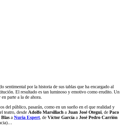
 sentimental por la historia de sus tablas que ha encargado al
nstitución. El resultado es tan luminoso y emotivo como erudito. Un
 en parte a la de ahora.
ojos del público, pasarán, como en un sueño en el que realidad y
del teatro, desde
Adolfo Marsillach
a
Juan José Otegui
, de
Paco
 Blas
a
Nuria Espert
, de
Víctor García
a
José Pedro Carrión
encia)…