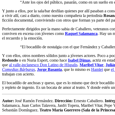
“Ante los ojos del público, pasarán, como en un sueño en el
Y junto a ellos, por la sala/bar desfilan quienes por allí pasaban a co
a vivir allí, casi a diario, como nuestra compañera la periodista
Rosan
ficción documental, conviviendo con otros que forman ya parte del pa
Perfectamente dirigidos por la mano sabia de Caballero, veteranos c
conviven en escena con jóvenes como
Raquel Salamanca
. Hay un m
el recuerdo y la emoción.
“El bocadillo de nostalgia con el que Fernández y Caballe
Y con ellos, otros nombres sólidos junto a jóvenes actores. Poco a poc
Redondo
o en Nuria Espert, como hace
Isabel Dimas
, actriz en est
que
al valle-inclanesco Don Latino de Híspalis
.
Maribel Vitar
,
Juliá
Comedias Bárbaras
,
Jorge Basanta
, que lo mismo es
Hamlet
que
el
trabajan con acierto.
El bocadillo de anchoas y queso, que es lo mismo que decir bocadillo
y repleto de ingenio. Es un bocata de amor al teatro. Y donde estén un 
Autor:
José Ramón Fernández.
Dirección:
Ernesto Caballero.
Intérp
Salamanca, Juan Carlos Talavera, Janfri Topera, Maribel Vitar, Pepe 
Sebastián Domínguez.
Teatro María Guerrero (Sala de la Princesa