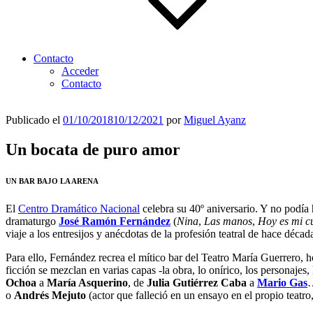
Contacto
Acceder
Contacto
Publicado el
01/10/2018
10/12/2021
por
Miguel Ayanz
Un bocata de puro amor
UN BAR BAJO LA ARENA
El
Centro Dramático Nacional
celebra su 40º aniversario. Y no podía 
dramaturgo
José Ramón Fernández
(
Nina
,
Las manos
,
Hoy es mi 
viaje a los entresijos y anécdotas de la profesión teatral de hace déca
Para ello, Fernández recrea el mítico bar del Teatro María Guerrero, h
ficción se mezclan en varias capas -la obra, lo onírico, los personajes, 
Ochoa
a
María Asquerino
, de
Julia Gutiérrez
Caba
a
Mario Gas
…
o
Andrés Mejuto
(actor que falleció en un ensayo en el propio tea