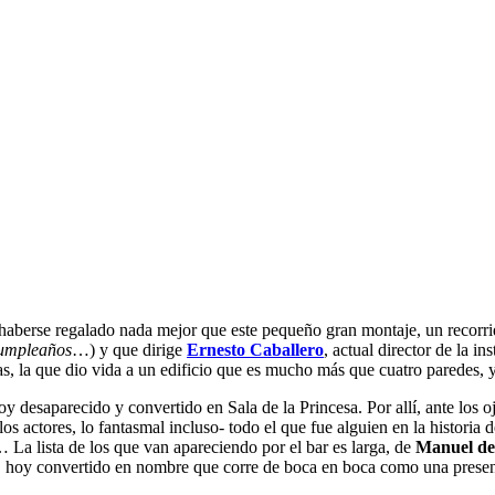
haberse regalado nada mejor que este pequeño gran montaje, un recorrido
cumpleaños
…) y que dirige
Ernesto Caballero
, actual director de la i
das, la que dio vida a un edificio que es mucho más que cuatro paredes, y
oy desaparecido y convertido en Sala de la Princesa. Por allí, ante los 
los actores, lo fantasmal incluso- todo el que fue alguien en la historia 
 La lista de los que van apareciendo por el bar es larga, de
Manuel de
tro, hoy convertido en nombre que corre de boca en boca como una pres