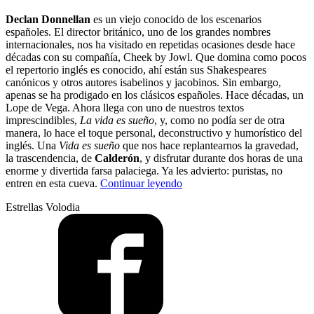
Declan Donnellan
es un viejo conocido de los escenarios
españoles. El director británico, uno de los grandes nombres
internacionales, nos ha visitado en repetidas ocasiones desde hace
décadas con su compañía, Cheek by Jowl. Que domina como pocos
el repertorio inglés es conocido, ahí están sus Shakespeares
canónicos y otros autores isabelinos y jacobinos. Sin embargo,
apenas se ha prodigado en los clásicos españoles. Hace décadas, un
Lope de Vega. Ahora llega con uno de nuestros textos
imprescindibles,
La vida es sueño
, y, como no podía ser de otra
manera, lo hace el toque personal, deconstructivo y humorístico del
inglés. Una
Vida es sueño
que nos hace replantearnos la gravedad,
la trascendencia, de
Calderón
, y disfrutar durante dos horas de una
enorme y divertida farsa palaciega. Ya les advierto: puristas, no
“Donnellan:
entren en esta cueva.
Continuar leyendo
más
Estrellas Volodia
Calderón
y
menos
Prozac”