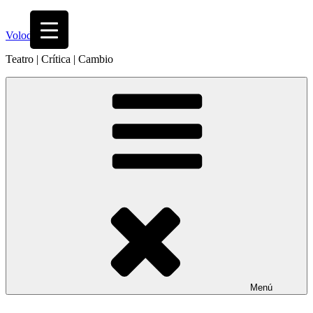
Saltar
al
Volodia
contenido
Teatro | Crítica | Cambio
Menú