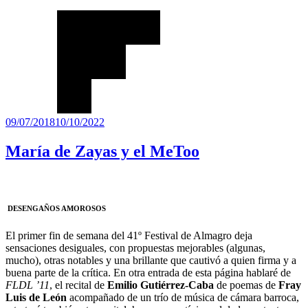
Publicado
09/07/2018
10/10/2022
el
María de Zayas y el MeToo
DESENGAÑOS AMOROSOS
El primer fin de semana del 41º Festival de Almagro deja
sensaciones desiguales, con propuestas mejorables (algunas,
mucho), otras notables y una brillante que cautivó a quien firma y a
buena parte de la crítica. En otra entrada de esta página hablaré de
FLDL ’11
, el recital de
Emilio Gutiérrez-Caba
de poemas de
Fray
Luis de León
acompañado de un trío de música de cámara barroca,