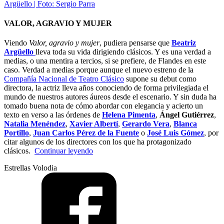
VALOR, AGRAVIO Y MUJER
Viendo
Valor, agravio y mujer
, pudiera pensarse que
Beatriz
Argüello
lleva toda su vida dirigiendo clásicos. Y es una verdad a
medias, o una mentira a tercios, si se prefiere, de Flandes en este
caso. Verdad a medias porque aunque el nuevo estreno de la
Compañía Nacional de Teatro Clásico
supone su debut como
directora, la actriz lleva años conociendo de forma privilegiada el
mundo de nuestros autores áureos desde el escenario. Y sin duda ha
tomado buena nota de cómo abordar con elegancia y acierto un
texto en verso a las órdenes de
Helena Pimenta
,
Ángel Gutiérrez
,
Natalia Menéndez
,
Xavier Albertí
,
Gerardo Vera
,
Blanca
Portillo
,
Juan Carlos Pérez de la Fuente
o
José Luis Gómez
, por
citar algunos de los directores con los que ha protagonizado
“Argüello,
clásicos.
Continuar leyendo
directora
Estrellas Volodia
clásica”