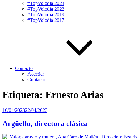
#TopVolodia 2023
#TopVolodia 2022
#TopVolodia 2019
#TopVolodia 2017
Contacto
Acceder
Contacto
Etiqueta:
Ernesto Arias
Publicado
16/04/2023
22/04/2023
el
Argüello, directora clásica