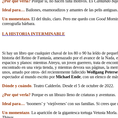
¿Por qué verla?
Porque sí, no hacen falta motivos. Es
Cantando bajo
Ideal para…
Bailones, enamoradizos y amantes de las pelis antiguas.
Un momentazo.
El del título, claro. Pero me quedo con
Good M
orni
coreografía bárbara.
LA HISTORIA INTERMINABLE
Si hay un libro que cualquier chaval de los 80 o 90 ha leído de peque
historia del Reino de Fantasía, amenazado por el avance de la Nada, 
espacios y planos: mientras Atreyu, un joven guerrero, trata de encont
encontrado en una vieja tienda, y mientras devora sus páginas, la memb
unos, amado por otros- del recientemente fallecido
Wolfgang Peters
espectador al mundo escrito por
Michael Ende
, con un elenco de má
Dónde y cuándo
.
Teatro Calderón. Desde el 5 de octubre de 2022.
¿Por qué verla?
Porque es un librazo lleno de criaturas y aventuras.
Ideal para…
‘boomers’ y ‘viejóvenes’ con sus familias. Si crees que
Un momentazo
.
La aparición de la gigantesca tortuga Vetusta Morla.
Things
.