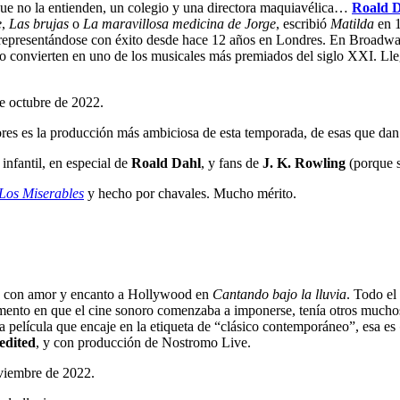
ue no la entienden, un colegio y una directora maquiavélica…
Roald 
e
,
Las brujas
o
La
maravillosa medicina de Jorge
, escribió
Matilda
en 1
representándose con éxito desde hace 12 años en Londres. En Broadwa
lo convierten en uno de los musicales más premiados del siglo XXI. Ll
e octubre de 2022.
res es la producción más ambiciosa de esta temporada, de esas que dan
infantil, en especial de
Roald Dahl
, y fans de
J. K. Rowling
(porque s
Los Miserables
y hecho por chavales. Mucho mérito.
n con amor y encanto a Hollywood en
Cantando bajo la lluvia
. Todo el
momento en que el cine sonoro comenzaba a imponerse, tenía otros much
a película que encaje en la etiqueta de “clásico contemporáneo”, esa es
edited
, y con producción de Nostromo Live.
viembre de 2022.