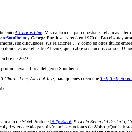
bimiento
A Chorus Line
. Misma fórmula para nuestra estrella más intern
hen Sondheim
y
George Furth
se estrenó en 1970 en Broadway y arrasó
us amores, sus dificultades, sus relaciones… Y como en otros títulos e
io donde estuvo el teatro Albéniz, que reabre sus puertas como el Umus
iembre de 2022.
porque lleva la firma del genio Sondheim.
,
A Chorus Line
,
All That Jazz
, para quienes creen que
Tick, Tick, Boo
iz.
de la mano de SOM Produce (
Billy Elliot
,
Priscilla Reina del Desierto
,
Gr
ical
juke-box
creado para disfrutar las canciones de
Abba
. ¿Que la hist