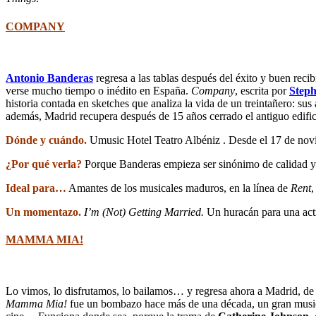
COMPANY
Antonio Banderas
regresa a las tablas después del éxito y buen reci
verse mucho tiempo o inédito en España.
Company
, escrita por
Step
historia contada en sketches que analiza la vida de un treintañero: s
además, Madrid recupera después de 15 años cerrado el antiguo edific
Dónde y cuándo.
Umusic Hotel Teatro Albéniz . Desde el 17 de nov
¿Por qué verla?
Porque Banderas empieza ser sinónimo de calidad y 
Ideal para…
Amantes de los musicales maduros, en la línea de
Rent
Un momentazo.
I’m (Not) Getting Married.
Un huracán para una actr
MAMMA MIA!
Lo vimos, lo disfrutamos, lo bailamos… y regresa ahora a Madrid, 
Mamma Mia!
fue un bombazo hace más de una década, un gran mus