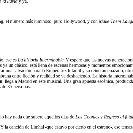
 la lluvia
y ya.
ng, el número más luminoso, puro Hollywood, y con
Make Them Laug
ño, ese es
La historia Interminable
. Y espero que las nuevas generacion
es ya un clásico, está llena de escenas hermosas y momentos emocionant
rar una salvación para la Emperatriz Infantil y su reino amenazado, otro 
rana entre ficción y realidad se va deshaciendo. La historia interminab
en
, llega a Madrid en este musical. Una gran apuesta escénica, produci
s de 35 personas.
 no hay nada que supere aquellos días de
Los Goonies
y
Regreso al futu
 Y la canción de Limhal -que estuvo por cierto en el estreno-, ese tem