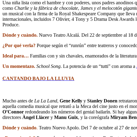
Una niña lista como el hambre y con poderes, unos padres anodinos q
como
Charlie y la fábrica de chocolate
,
James y el melocotón gigant
un musical con la firma de la Royal Shakespeare Company que lleva 
internacionales, incluidos 7 Olivier, 4 Tony y 5 Drama Desk Awards 
Produce.
Dónde y cuándo.
Nuevo Teatro Alcalá. Del 22 de septiembre al 18 d
¿Por qué verla?
Porque según el “runrún” entre teatreros y conocedo
Ideal para…
Familias con y sin chavales, enamorados de la literatura 
Un momentazo.
School Song
. La potencia de un “tutti” con aroma a
CANTANDO BAJO LA LLUVIA
Mucho antes de
La La Land
,
Gene Kelly
y
Stanley Donen
retrataro
aquella comedia musical que retrató a la Meca del cine justo en el 
O’Connor
redondeando los números del genial bailarín. Si hay algun
directores
Àngel Llàcer
y
Manu Guix
, y la coreógrafa
Miryam Ben
Dónde y cuándo
.
Teatro Nuevo Apolo. Del 7 de octubre al 27 de no