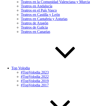
Teatros en la Comunidad Valenciana y Murcia
Teatros en Andalucía
Teatros en el País Vasco
Teatros en Castilla y León
Teatros en Cantabria y Asturias
Teatros de Aragón
Teatros de Galicia
Teatros en Canarias
Top Volodia
#TopVolodia 2023
#TopVolodia 2022
#TopVolodia 2019
#TopVolodia 2017