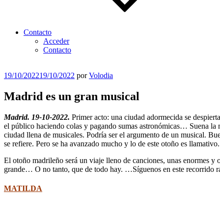
Contacto
Acceder
Contacto
Publicado
19/10/2022
19/10/2022
por
Volodia
el
Madrid es un gran musical
Madrid. 19-10-2022.
Primer acto: una ciudad adormecida se despierta
el público haciendo colas y pagando sumas astronómicas… Suena la mú
ciudad llena de musicales. Podría ser el argumento de un musical. Buen
se refiere. Pero se ha avanzado mucho y lo de este otoño es llamativo.
El otoño madrileño será un viaje lleno de canciones, unas enormes y ot
grande… O no tanto, que de todo hay. …Síguenos en este recorrido ráp
MATILDA